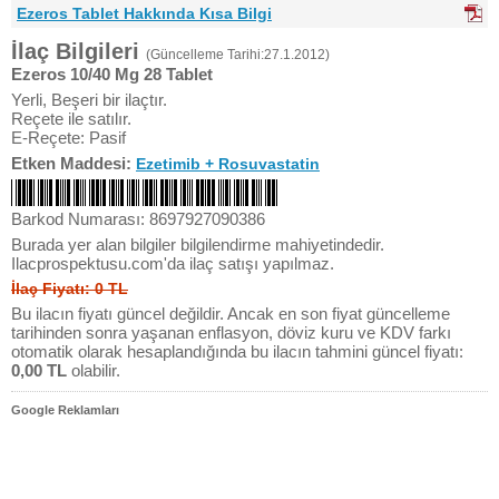
Ezeros Tablet Hakkında Kısa Bilgi
İlaç Bilgileri
(Güncelleme Tarihi:27.1.2012)
Ezeros 10/40 Mg 28 Tablet
Yerli, Beşeri bir ilaçtır.
Reçete ile satılır.
E-Reçete: Pasif
Etken Maddesi:
Ezetimib + Rosuvastatin
Barkod Numarası: 8697927090386
Burada yer alan bilgiler bilgilendirme mahiyetindedir.
Ilacprospektusu.com'da ilaç satışı yapılmaz.
İlaç Fiyatı: 0 TL
Bu ilacın fiyatı güncel değildir. Ancak en son fiyat güncelleme
tarihinden sonra yaşanan enflasyon, döviz kuru ve KDV farkı
otomatik olarak hesaplandığında bu ilacın tahmini güncel fiyatı:
0,00 TL
olabilir.
Google Reklamları