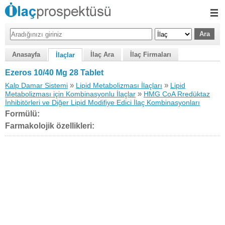
Anasayfa
İlaç Ara
İlaç Firmaları
İlaçlar
Ezeros 10/40 Mg 28 Tablet
»
»
Kalp Damar Sistemi
Lipid Metabolizması İlaçları
Lipid
»
Metabolizması için Kombinasyonlu İlaçlar
HMG CoA Rredüktaz
İnhibitörleri ve Diğer Lipid Modifiye Edici İlaç Kombinasyonları
Formülü:
Farmakolojik özellikleri: