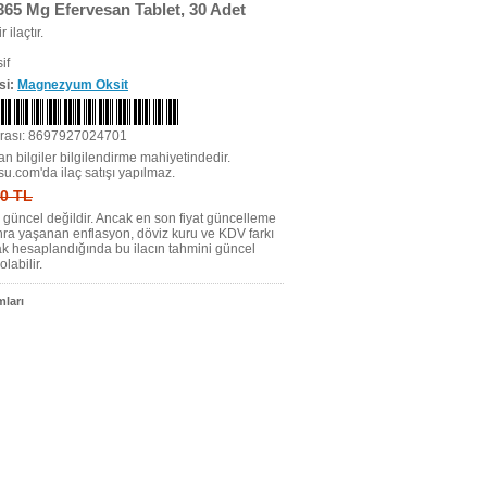
65 Mg Efervesan Tablet, 30 Adet
r ilaçtır.
if
si:
Magnezyum Oksit
rası: 8697927024701
n bilgiler bilgilendirme mahiyetindedir.
su.com'da ilaç satışı yapılmaz.
 0 TL
tı güncel değildir. Ancak en son fiyat güncelleme
nra yaşanan enflasyon, döviz kuru ve KDV farkı
ak hesaplandığında bu ilacın tahmini güncel
olabilir.
ları