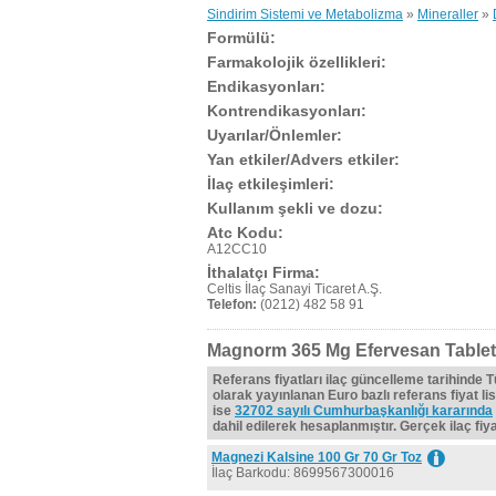
Sindirim Sistemi ve Metabolizma
»
Mineraller
»
Formülü:
Farmakolojik özellikleri:
Endikasyonları:
Kontrendikasyonları:
Uyarılar/Önlemler:
Yan etkiler/Advers etkiler:
İlaç etkileşimleri:
Kullanım şekli ve dozu:
Atc Kodu:
A12CC10
İthalatçı Firma:
Celtis İlaç Sanayi Ticaret A.Ş.
Telefon:
(0212) 482 58 91
Magnorm 365 Mg Efervesan Tablet,
Referans fiyatları ilaç güncelleme tarihinde 
olarak yayınlanan Euro bazlı referans fiyat lis
ise
32702 sayılı Cumhurbaşkanlığı kararında
dahil edilerek hesaplanmıştır. Gerçek ilaç fiyat
Magnezi Kalsine 100 Gr 70 Gr Toz
İlaç Barkodu: 8699567300016