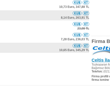
10,73 Euro,
347,88 TL
8,14 Euro,
263,91 TL
23,08 TL
7,28 Euro,
236,03 TL
Firma Bi
10,65 Euro,
345,29 TL
Celtis İl
Tozkoparan Ma
Bağımsız Böl
Telefon:
(021
Firma profili
firma ismine 