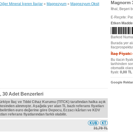
Magnorm 3
Diğer Mineral İçeren İlaçlar
»
Magnezyum
»
Magnezyum Oksit
İthal, Beşeri bi
E-Reçete: Pas
Etken Madde
Barkod Numa
Burada yer ala
Ilacprospektu
İlaç Fiyatı:
Bu ilacın fiya
tarihinden so
otomatik olar
fiyatı:
0,00 TL
Google Reklam
 30 Adet Benzerleri
Türkiye İlaç ve Tıbbi Cihaz Kurumu (TITCK) tarafından halka açık
tesinden alınmıştır. Aşağıda yer alan TL bazlı referans fiyatları
belirtilen euro değerine göre Depocu, Eczacı kârları ve KDV
ları referans fiyatlarından farklı olabilir.
31,78 TL