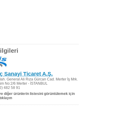
lgileri
aç Sanayi Ticaret A.Ş.
h. General Ali Rıza Gürcan Cad. Merter İş Mrk.
üm No:2/6 Merter - İSTANBUL
2) 482 58 91
 ve diğer ürünlerin listesini görüntülemek için
tıklayın