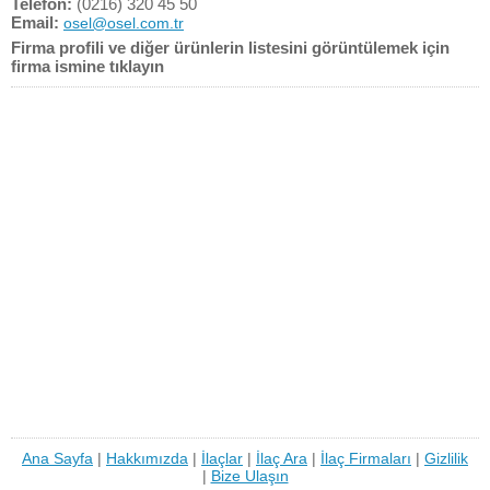
Telefon:
(0216) 320 45 50
Email:
osel@osel.com.tr
Firma profili ve diğer ürünlerin listesini görüntülemek için
firma ismine tıklayın
Ana Sayfa
|
Hakkımızda
|
İlaçlar
|
İlaç Ara
|
İlaç Firmaları
|
Gizlilik
|
Bize Ulaşın