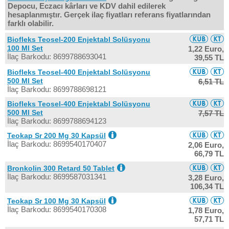
Depocu, Eczacı kârları ve KDV dahil edilerek
hesaplanmıştır. Gerçek ilaç fiyatları referans fiyatlarından
farklı olabilir.
Biofleks Teosel-200 Enjektabl Solüsyonu
100 Ml Set
1,22 Euro,
İlaç Barkodu: 8699788693041
39,55 TL
Biofleks Teosel-400 Enjektabl Solüsyonu
500 Ml Set
6,51 TL
İlaç Barkodu: 8699788698121
Biofleks Teosel-400 Enjektabl Solüsyonu
500 Ml Set
7,57 TL
İlaç Barkodu: 8699788694123
Teokap Sr 200 Mg 30 Kapsül
İlaç Barkodu: 8699540170407
2,06 Euro,
66,79 TL
Bronkolin 300 Retard 50 Tablet
İlaç Barkodu: 8699587031341
3,28 Euro,
106,34 TL
Teokap Sr 100 Mg 30 Kapsül
İlaç Barkodu: 8699540170308
1,78 Euro,
57,71 TL