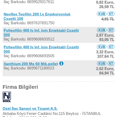
İlaç Barkodu: 8699525017611
0,82 Euro,
26,59 TL
Neoflex Teofilin 200 I.v Enjeksiyonluk
Cozelti 100
4,91 TL
İlaç Barkodu: 8697637691750
Polteofilin 400 Iv Inf. Icin Enjektabl Cozelti
500
2,87 Euro,
İlaç Barkodu: 8699606693512
93,05 TL
Polteofilin 400 Iv Inf. Icin Enjektabl Cozelti
500
3,32 Euro,
İlaç Barkodu: 8699606693505
107,64 TL
Xanthium 200 Mg 60 Mik.pellet
İlaç Barkodu: 8699671180023
2,62 Euro,
84,94 TL
Firma Bilgileri
Osel İlaç Sanayi ve Ticaret A.Ş.
Akbaba Köyü Fener Caddesi No:115 Beykoz - İSTANBUL