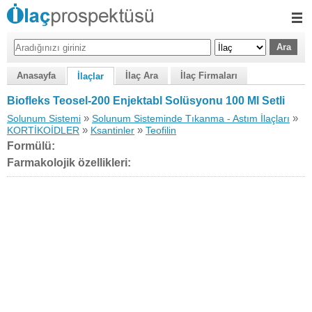
Anasayfa
İlaç Ara
İlaç Firmaları
İlaçlar
Biofleks Teosel-200 Enjektabl Solüsyonu 100 Ml Setli
»
»
Solunum Sistemi
Solunum Sisteminde Tıkanma - Astım İlaçları
»
»
KORTİKOİDLER
Ksantinler
Teofilin
Formülü:
Farmakolojik özellikleri: