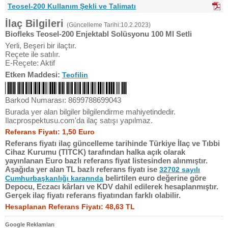
Teosel-200 Kullanım Şekli ve Talimatı
İlaç Bilgileri
(Güncelleme Tarihi:10.2.2023)
Biofleks Teosel-200 Enjektabl Solüsyonu 100 Ml Setli
Yerli, Beşeri bir ilaçtır.
Reçete ile satılır.
E-Reçete: Aktif
Etken Maddesi:
Teofilin
Barkod Numarası: 8699788699043
Burada yer alan bilgiler bilgilendirme mahiyetindedir.
Ilacprospektusu.com'da ilaç satışı yapılmaz.
Referans Fiyatı: 1,50 Euro
Referans fiyatı ilaç güncelleme tarihinde Türkiye İlaç ve Tıbbi
Cihaz Kurumu (TITCK) tarafından halka açık olarak
yayınlanan Euro bazlı referans fiyat listesinden alınmıştır.
Aşağıda yer alan TL bazlı referans fiyatı ise
32702 sayılı
belirtilen euro değerine göre
Cumhurbaşkanlığı kararında
Depocu, Eczacı kârları ve KDV dahil edilerek hesaplanmıştır.
Gerçek ilaç fiyatı referans fiyatından farklı olabilir.
Hesaplanan Referans Fiyatı: 48,63 TL
Google Reklamları