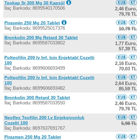
Teokap Sr 300 Mg 30 Kapsül
İlaç Barkodu: 8699540170506
2,46 Euro,
79,76 TL
Pirasmin 250 Mg 20 Tablet
İlaç Barkodu: 8699525017376
10,78 TL
Bronkolin 200 Mg Retard 30 Tablet
İlaç Barkodu: 8699587033802
1,77 Euro,
57,39 TL
Polteofilin 200 Iv Inf. Icin Enjektabl Cozelti
100
2,16 Euro,
İlaç Barkodu: 8699606693499
70,03 TL
Polteofilin 200 Iv Inf. Icin Enjektabl Cozelti
100
2,64 Euro,
İlaç Barkodu: 8699606693482
85,59 TL
Bronkolin 300 Retard 30 Tablet
İlaç Barkodu: 8699587033550
2,46 Euro,
79,76 TL
Neoflex Teofilin 200 I.v Enjeksiyonluk
Cozelti 100
5,98 TL
İlaç Barkodu: 8697637691767
Pirazmen 250 Mg 20 Tablet