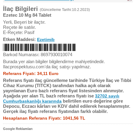
İlaç Bilgileri
(Güncelleme Tarihi:10.2.2023)
Ezetec 10 Mg 84 Tablet
Yerli, Beşeri bir ilaçtır.
Reçete ile satılır.
E-Reçete: Pasif
Etken Maddesi:
Ezetimib
Barkod Numarası: 8697930010074
Burada yer alan bilgiler bilgilendirme mahiyetindedir.
Ilacprospektusu.com'da ilaç satışı yapılmaz.
Referans Fiyatı: 34,11 Euro
Referans fiyatı ilaç güncelleme tarihinde Türkiye İlaç ve Tıbbi
Cihaz Kurumu (TITCK) tarafından halka açık olarak
yayınlanan Euro bazlı referans fiyat listesinden alınmıştır.
Aşağıda yer alan TL bazlı referans fiyatı ise
32702 sayılı
belirtilen euro değerine göre
Cumhurbaşkanlığı kararında
Depocu, Eczacı kârları ve KDV dahil edilerek hesaplanmıştır.
Gerçek ilaç fiyatı referans fiyatından farklı olabilir.
Hesaplanan Referans Fiyatı: 1041,56 TL
Google Reklamları