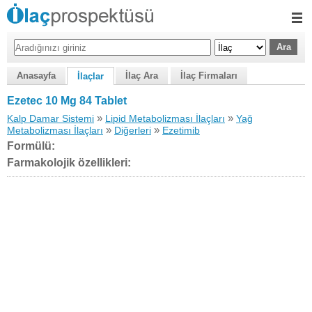
Anasayfa
İlaç Ara
İlaç Firmaları
İlaçlar
Ezetec 10 Mg 84 Tablet
»
»
Kalp Damar Sistemi
Lipid Metabolizması İlaçları
Yağ
»
»
Metabolizması İlaçları
Diğerleri
Ezetimib
Formülü:
Farmakolojik özellikleri: