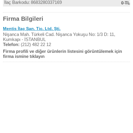
İlaç Barkodu: 8683280337169
0 TL
Firma Bilgileri
Mentis İlaç San. Tic. Ltd. Şti.
Nişanca Mah. Türkeli Cad. Nişanca Yokuşu No: 1/3 D: 11,
Kumkapı - İSTANBUL
Telefon:
(212) 482 22 12
Firma profili ve diğer ürünlerin listesini görüntülemek için
firma ismine tıklayın