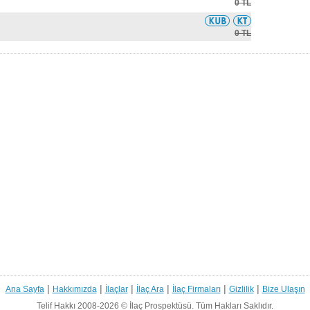
0 TL
0 TL
|
|
|
|
|
|
Ana Sayfa
Hakkımızda
İlaçlar
İlaç Ara
İlaç Firmaları
Gizlilik
Bize Ulaşın
Telif Hakkı 2008-2026 ©
İlaç Prospektüsü.
Tüm Hakları Saklıdır.