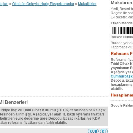
Mukobron 
açları
»
Öksürük Önleyici Hariç Ekspektoranlar
»
Mukolitikler
Yerli, Beşeri bi
Reçete ile satıl
E-Reçete: Pas
Etken Madde
Barkod Numa
Burada yer ala
Ilacprospektu
Referans F
Referans fiya
Tıbbi Cihaz 
yayınlanan Eu
Aşağıda yer a
Cumhurbaşkan
Depocu, Eczac
hesaplanmıştı
olabilir.
Hesaplanan
l Benzerleri
Google Reklam
Türkiye İlaç ve Tıbbi Cihaz Kurumu (TITCK) tarafından halka açık
tesinden alınmıştır. Aşağıda yer alan TL bazlı referans fiyatları
belirtilen euro değerine göre Depocu, Eczacı kârları ve KDV
ları referans fiyatlarından farklı olabilir.