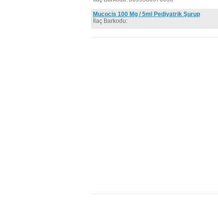
Mucocis 100 Mg / 5ml Pediyatrik Şurup
İlaç Barkodu: