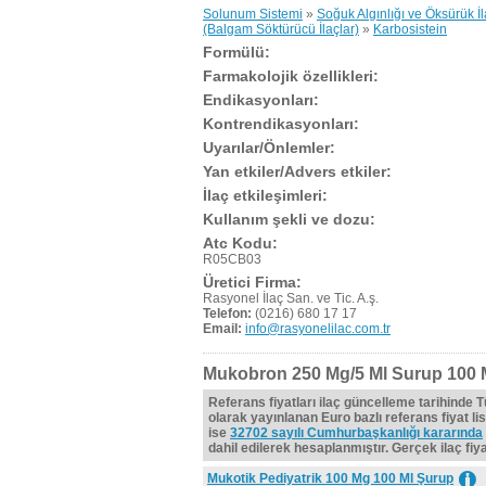
Solunum Sistemi
»
Soğuk Algınlığı ve Öksürük İl
(Balgam Söktürücü İlaçlar)
»
Karbosistein
Formülü:
Farmakolojik özellikleri:
Endikasyonları:
Kontrendikasyonları:
Uyarılar/Önlemler:
Yan etkiler/Advers etkiler:
İlaç etkileşimleri:
Kullanım şekli ve dozu:
Atc Kodu:
R05CB03
Üretici Firma:
Rasyonel İlaç San. ve Tic. A.ş.
Telefon:
(0216) 680 17 17
Email:
info@rasyonelilac.com.tr
Mukobron 250 Mg/5 Ml Surup 100 M
Referans fiyatları ilaç güncelleme tarihinde 
olarak yayınlanan Euro bazlı referans fiyat lis
ise
32702 sayılı Cumhurbaşkanlığı kararında
dahil edilerek hesaplanmıştır. Gerçek ilaç fiyat
Mukotik Pediyatrik 100 Mg 100 Ml Şurup