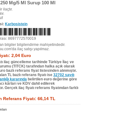
250 Mg/5 Ml Surup 100 Ml
r ilaçtır.
ır.
if
si:
Karbosistein
rası: 8697772570019
n bilgiler bilgilendirme mahiyetindedir.
su.com'da ilaç satışı yapılmaz.
iyatı: 2,04 Euro
tı ilaç güncelleme tarihinde Türkiye İlaç ve
Kurumu (TITCK) tarafından halka açık olarak
ro bazlı referans fiyat listesinden alınmıştır.
lan TL bazlı referans fiyatı ise
32702 sayılı
lığı kararında
belirtilen euro değerine göre
ı kârları ve KDV dahil edilerek
r. Gerçek ilaç fiyatı referans fiyatından farklı
 Referans Fiyatı: 66,14 TL
ları