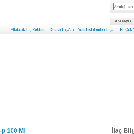
Anasayfa
Alfabetik İlaç Rehberi
Detaylı İlaç Ara
Yeni Listelenilen İlaçlar
En Çok A
up 100 Ml
İlaç Bil