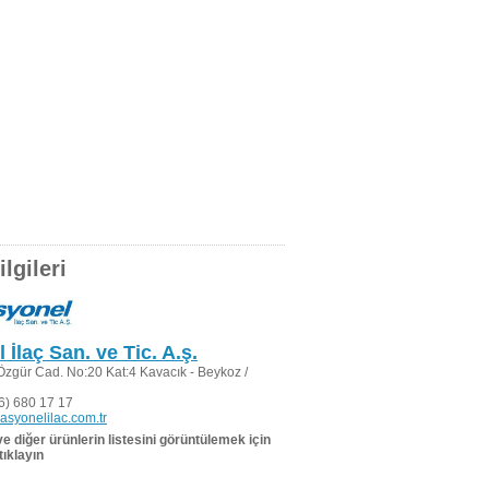
lgileri
İlaç San. ve Tic. A.ş.
zgür Cad. No:20 Kat:4 Kavacık - Beykoz /
6) 680 17 17
asyonelilac.com.tr
 ve diğer ürünlerin listesini görüntülemek için
tıklayın