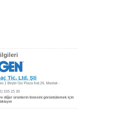
lgileri
ç Tic. Ltd. Şti
.1 Beybi Giz Plaza Kat.26, Maslak -
2) 335 25 30
 ve diğer ürünlerin listesini görüntülemek için
tıklayın