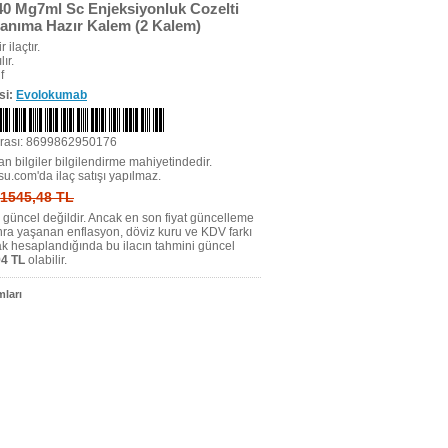
0 Mg7ml Sc Enjeksiyonluk Cozelti
lanıma Hazır Kalem (2 Kalem)
r ilaçtır.
ır.
f
si:
Evolokumab
rası: 8699862950176
n bilgiler bilgilendirme mahiyetindedir.
su.com'da ilaç satışı yapılmaz.
: 1545,48 TL
tı güncel değildir. Ancak en son fiyat güncelleme
nra yaşanan enflasyon, döviz kuru ve KDV farkı
ak hesaplandığında bu ilacın tahmini güncel
4 TL
olabilir.
ları