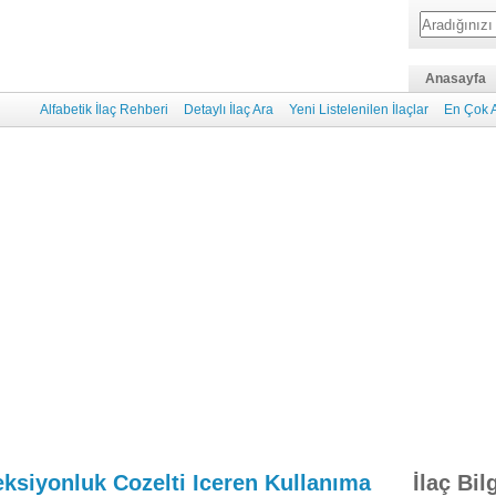
Anasayfa
Alfabetik İlaç Rehberi
Detaylı İlaç Ara
Yeni Listelenilen İlaçlar
En Çok A
ksiyonluk Cozelti Iceren Kullanıma
İlaç Bil