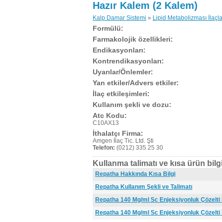
Hazır Kalem (2 Kalem)
Kalp Damar Sistemi
»
Lipid Metabolizması İlaçla
Formülü:
Farmakolojik özellikleri:
Endikasyonları:
Kontrendikasyonları:
Uyarılar/Önlemler:
Yan etkiler/Advers etkiler:
İlaç etkileşimleri:
Kullanım şekli ve dozu:
Atc Kodu:
C10AX13
İthalatçı Firma:
Amgen İlaç Tic. Ltd. Şti
Telefon:
(0212) 335 25 30
Kullanma talimatı ve kısa ürün bilgi
Repatha Hakkında Kısa Bilgi
Repatha Kullanım Şekli ve Talimatı
Repatha 140 Mg/ml Sc Enjeksiyonluk Çözelti
Repatha 140 Mg/ml Sc Enjeksiyonluk Çözelti