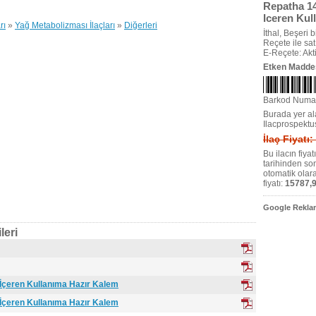
Repatha 14
Iceren Kul
rı
»
Yağ Metabolizması İlaçları
»
Diğerleri
İthal, Beşeri bi
Reçete ile satıl
E-Reçete: Akti
Etken Madde
Barkod Numa
Burada yer ala
Ilacprospektu
İlaç Fiyatı
Bu ilacın fiya
tarihinden so
otomatik olar
fiyatı:
15787,9
Google Reklam
leri
 İçeren Kullanıma Hazır Kalem
 İçeren Kullanıma Hazır Kalem