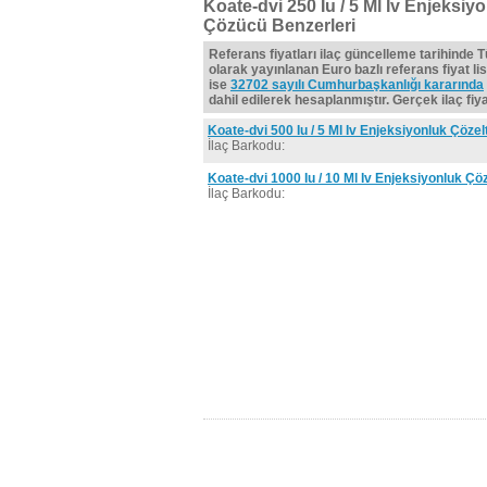
Koate-dvi 250 Iu / 5 Ml Iv Enjeksiy
Çözücü Benzerleri
Referans fiyatları ilaç güncelleme tarihinde 
olarak yayınlanan Euro bazlı referans fiyat lis
ise
32702 sayılı Cumhurbaşkanlığı kararında
dahil edilerek hesaplanmıştır. Gerçek ilaç fiyat
Koate-dvi 500 Iu / 5 Ml Iv Enjeksiyonluk Çözel
İlaç Barkodu:
Koate-dvi 1000 Iu / 10 Ml Iv Enjeksiyonluk Çöz
İlaç Barkodu: