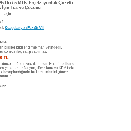
50 Iu / 5 Ml Iv Enjeksiyonluk Çözelti
 İçin Toz ve Çözücü
r ilaçtır.
if
si:
Koagülasyon Faktör Viii
ası:
n bilgiler bilgilendirme mahiyetindedir.
su.com'da ilaç satışı yapılmaz.
 0 TL
tı güncel değildir. Ancak en son fiyat güncelleme
nra yaşanan enflasyon, döviz kuru ve KDV farkı
ak hesaplandığında bu ilacın tahmini güncel
olabilir.
ları