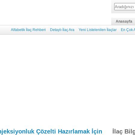
Anasayfa
Alfabetik İlaç Rehberi
Detaylı İlaç Ara
Yeni Listelenilen İlaçlar
En Çok A
Enjeksiyonluk Çözelti Hazırlamak İçin
İlaç Bil