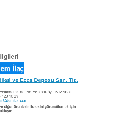
lgileri
kal ve Ecza Deposu San. Tic.
. Acıbadem Cad. No: 56 Kadıköy - İSTANBUL
 428 40 29
ir@demilac.com
 ve diğer ürünlerin listesini görüntülemek için
tıklayın