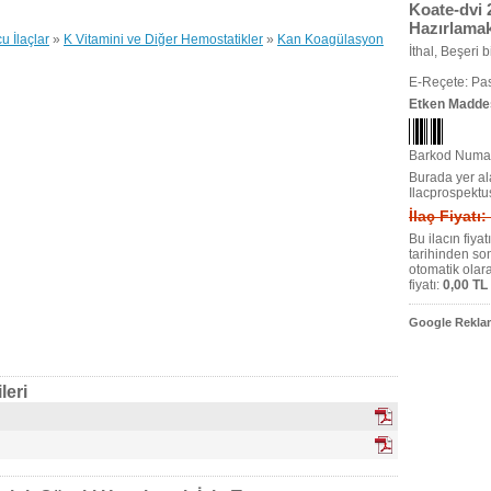
Koate-dvi 2
Hazırlamak
 İlaçlar
»
K Vitamini ve Diğer Hemostatikler
»
Kan Koagülasyon
İthal, Beşeri bi
E-Reçete: Pas
Etken Madde
Barkod Numar
Burada yer ala
Ilacprospektu
İlaç Fiyatı:
Bu ilacın fiya
tarihinden so
otomatik olar
fiyatı:
0,00 TL
Google Reklam
leri