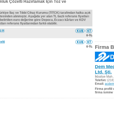
onluk Çözelti Hazırlamak İçin Toz ve
Türkiye İlaç ve Tıbbi Cihaz Kurumu (TITCK) tarafından halka açık
tesinden alınmıştır. Aşağıda yer alan TL bazlı referans fiyatları
belirtilen euro değerine göre Depocu, Eczacı kârları ve KDV
ları referans fiyatlarından farklı olabilir.
ti H
0 TL
elti
Firma Bi
0 TL
Dem Medi
Ltd. Şti.
İkbaliye Mah
Telefon:
(216)
Email:
acdem
Firma profili
firma ismine 