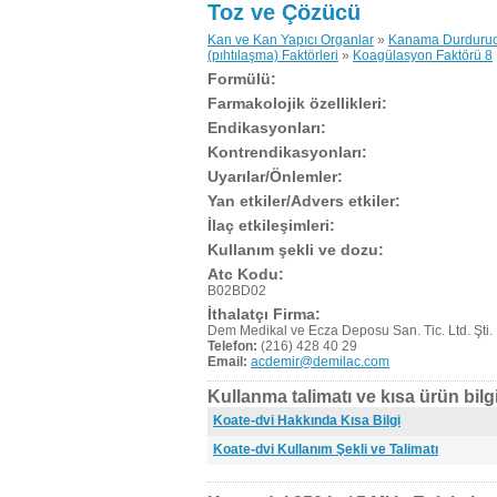
Toz ve Çözücü
Kan ve Kan Yapıcı Organlar
»
Kanama Durdurucu
(pıhtılaşma) Faktörleri
»
Koagülasyon Faktörü 8
Formülü:
Farmakolojik özellikleri:
Endikasyonları:
Kontrendikasyonları:
Uyarılar/Önlemler:
Yan etkiler/Advers etkiler:
İlaç etkileşimleri:
Kullanım şekli ve dozu:
Atc Kodu:
B02BD02
İthalatçı Firma:
Dem Medikal ve Ecza Deposu San. Tic. Ltd. Şti.
Telefon:
(216) 428 40 29
Email:
acdemir@demilac.com
Kullanma talimatı ve kısa ürün bilgi
Koate-dvi Hakkında Kısa Bilgi
Koate-dvi Kullanım Şekli ve Talimatı