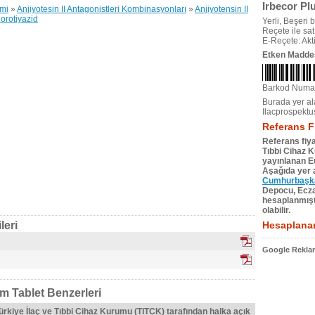
Irbecor Pl
emi
»
Anjiyotesin II Antagonistleri Kombinasyonları
»
Anjiyotensin II
lorotiyazid
Yerli, Beşeri bi
Reçete ile satıl
E-Reçete: Akti
Etken Madde
Barkod Numa
Burada yer ala
Ilacprospektu
Referans F
Referans fiya
Tıbbi Cihaz 
yayınlanan Eu
Aşağıda yer a
Cumhurbaşkan
Depocu, Eczac
hesaplanmıştı
olabilir.
leri
Hesaplanan
Google Reklam
lm Tablet Benzerleri
Türkiye İlaç ve Tıbbi Cihaz Kurumu (TITCK) tarafından halka açık