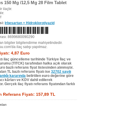
us 150 Mg /12,5 Mg 28 Film Tablet
r ilaçtır.
ır.
f
si:
Irbesartan + Hidroklorotiyazid
rası: 8699680090290
n bilgiler bilgilendirme mahiyetindedir.
su.com'da ilaç satışı yapılmaz.
iyatı: 4,87 Euro
tı ilaç güncelleme tarihinde Türkiye İlaç ve
Kurumu (TITCK) tarafından halka açık olarak
ro bazlı referans fiyat listesinden alınmıştır.
lan TL bazlı referans fiyatı ise
32702 sayılı
lığı kararında
belirtilen euro değerine göre
ı kârları ve KDV dahil edilerek
r. Gerçek ilaç fiyatı referans fiyatından farklı
 Referans Fiyatı: 157,89 TL
ları