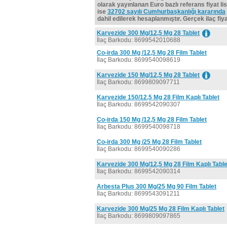
olarak yayınlanan Euro bazlı referans fiyat lis
ise
32702 sayılı Cumhurbaşkanlığı kararında
dahil edilerek hesaplanmıştır. Gerçek ilaç fiyat
Karvezide 300 Mg/12,5 Mg 28 Tablet
İlaç Barkodu: 8699542010688
Co-irda 300 Mg /12,5 Mg 28 Film Tablet
İlaç Barkodu: 8699540098619
Karvezide 150 Mg/12,5 Mg 28 Tablet
İlaç Barkodu: 8699809097711
Karvezide 150/12,5 Mg 28 Film Kaplı Tablet
İlaç Barkodu: 8699542090307
Co-irda 150 Mg /12,5 Mg 28 Film Tablet
İlaç Barkodu: 8699540098718
Co-irda 300 Mg /25 Mg 28 Film Tablet
İlaç Barkodu: 8699540090286
Karvezide 300 Mg/12,5 Mg 28 Film Kaplı Table
İlaç Barkodu: 8699542090314
Arbesta Plus 300 Mg/25 Mg 90 Film Tablet
İlaç Barkodu: 8699543091211
Karvezide 300 Mg/25 Mg 28 Film Kaplı Tablet
İlaç Barkodu: 8699809097865