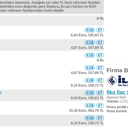
tesinden alınmıştır. Aşağıda yer alan TL bazlı referans fiyatları
belirtilen euro değerine göre Depocu, Eczacı kârları ve KDV
ları referans fiyatlarından farklı olabilir.
0 TL
6,04 Euro,
195,83 TL
4,87 Euro,
157,89 TL
0 TL
Firma Bi
4,87 Euro,
157,89 TL
6,16 Euro,
199,72 TL
İlko İlaç
t
Akpınar Mah. 
6,04 Euro,
195,83 TL
Telefon:
(216)
Firma profili
15,30 Euro,
492,76 TL
firma ismine 
6,16 Euro,
199,72 TL