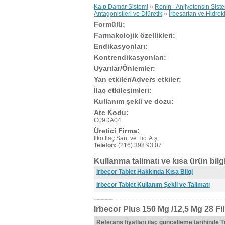
Kalp Damar Sistemi
»
Renin - Anjiyotensin Sist
Antagonistleri ve Diüretik
»
İrbesartan ve Hidrok
Formülü:
Farmakolojik özellikleri:
Endikasyonları:
Kontrendikasyonları:
Uyarılar/Önlemler:
Yan etkiler/Advers etkiler:
İlaç etkileşimleri:
Kullanım şekli ve dozu:
Atc Kodu:
C09DA04
Üretici Firma:
İlko İlaç San. ve Tic. A.ş.
Telefon:
(216) 398 93 07
Kullanma talimatı ve kısa ürün bilgi
Irbecor Tablet Hakkında Kısa Bilgi
Irbecor Tablet Kullanım Şekli ve Talimatı
Irbecor Plus 150 Mg /12,5 Mg 28 Fi
Referans fiyatları ilaç güncelleme tarihinde 