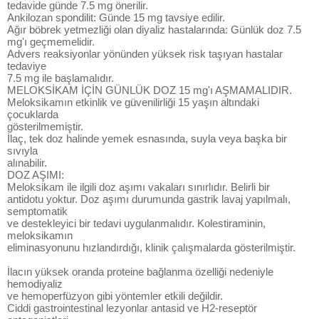
tedavide günde 7.5 mg önerilir.
Ankilozan spondilit: Günde 15 mg tavsiye edilir.
Ağır böbrek yetmezliği olan diyaliz hastalarında: Günlük doz 7.5
mg'ı geçmemelidir.
Advers reaksiyonlar yönünden yüksek risk taşıyan hastalar
tedaviye
7.5 mg ile başlamalıdır.
MELOKSİKAM İÇİN GÜNLÜK DOZ 15 mg'ı AŞMAMALIDIR.
Meloksikamın etkinlik ve güvenilirliği 15 yaşın altındaki
çocuklarda
gösterilmemiştir.
İlaç, tek doz halinde yemek esnasında, suyla veya başka bir
sıvıyla
alınabilir.
DOZ AŞIMI:
Meloksikam ile ilgili doz aşımı vakaları sınırlıdır. Belirli bir
antidotu yoktur. Doz aşımı durumunda gastrik lavaj yapılmalı,
semptomatik
ve destekleyici bir tedavi uygulanmalıdır. Kolestiraminin,
meloksikamın
eliminasyonunu hızlandırdığı, klinik çalışmalarda gösterilmiştir.
İlacın yüksek oranda proteine bağlanma özelliği nedeniyle
hemodiyaliz
ve hemoperfüzyon gibi yöntemler etkili değildir.
Ciddi gastrointestinal lezyonlar antasid ve H2-reseptör