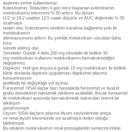
aspirinin yerine kullanılamaz.
Kolestiramin: Tedaviden 4 gün önce başlanan kolestiramin
meloksikamın klerensini % 50 arttırır. Bu durum
t1/2 'yi 19.2 saatten 12.5 saate düşürür ve AUC değerinde % 35
azalmaya
neden olur. Kolestiramin sindirim kanalına bağlanma yolu ile
meloksikamın
eliminasyonunu arttırır. Bu şekilde meloksikam vücuttan daha
kısa
sürede atılmış olur.
Simetidin: Günde 4 defa 200 mg simetidin ile birlikte 30
mg meloksikam kullanımı meloksikamın farmakokinetiğini
değiştirmez.
Digoksin: Yedi gün boyunca günde 15 mg meloksikam ile birlikte
klinik dozlarda digoksin uygulaması digoksinin plazma
konsantrasyon
profilinde bir değişikliğe yol açmaz.
Furosemid: NSAİ ilaçlar bazı hastalarda furosemid ve tiyazid
grubu diüretiklerin natriüretik etkilerini azaltabilir. Ancak furosemid
ile meloksikam arasında farmakokinetik bakımdan önemli bir
etkileşim
görülmemiştir.
Lityum: NSAi ilaçların plazma lityum seviyelerinde artışa
ve renal lityum klerensinde ise azalmaya neden olduğu
bildirilmiştir.
Bu etkilerin meloksikamın renal prostaglandin sentezini inhibe