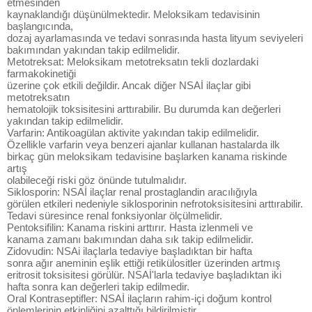
etmesinden
kaynaklandığı düşünülmektedir. Meloksikam tedavisinin
başlangıcında,
dozaj ayarlamasında ve tedavi sonrasında hasta lityum seviyeleri
bakımından yakından takip edilmelidir.
Metotreksat: Meloksikam metotreksatın tekli dozlardaki
farmakokinetiği
üzerine çok etkili değildir. Ancak diğer NSAİ ilaçlar gibi
metotreksatın
hematolojik toksisitesini arttırabilir. Bu durumda kan değerleri
yakından takip edilmelidir.
Varfarin: Antikoagülan aktivite yakından takip edilmelidir.
Özellikle varfarin veya benzeri ajanlar kullanan hastalarda ilk
birkaç gün meloksikam tedavisine başlarken kanama riskinde
artış
olabileceği riski göz önünde tutulmalıdır.
Siklosporin: NSAİ ilaçlar renal prostaglandin aracılığıyla
görülen etkileri nedeniyle siklosporinin nefrotoksisitesini arttırabilir.
Tedavi süresince renal fonksiyonlar ölçülmelidir.
Pentoksifilin: Kanama riskini arttırır. Hasta izlenmeli ve
kanama zamanı bakımından daha sık takip edilmelidir.
Zidovudin: NSAi ilaçlarla tedaviye başladıktan bir hafta
sonra ağır aneminin eşlik ettiği retikülositler üzerinden artmış
eritrosit toksisitesi görülür. NSAİ'larla tedaviye başladıktan iki
hafta sonra kan değerleri takip edilmedir.
Oral Kontraseptifler: NSAİ ilaçların rahim-içi doğum kontrol
önlemlerinin etkinliğini azalttığı bildirilmiştir.