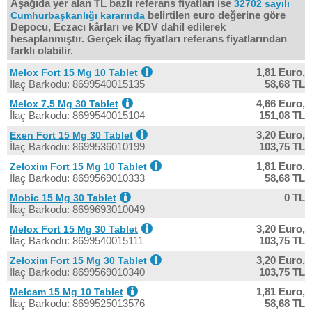
Aşağıda yer alan TL bazlı referans fiyatları ise
32702 sayılı
belirtilen euro değerine göre
Cumhurbaşkanlığı kararında
Depocu, Eczacı kârları ve KDV dahil edilerek
hesaplanmıştır. Gerçek ilaç fiyatları referans fiyatlarından
farklı olabilir.
1,81 Euro,
Melox Fort 15 Mg 10 Tablet
İlaç Barkodu: 8699540015135
58,68 TL
4,66 Euro,
Melox 7,5 Mg 30 Tablet
İlaç Barkodu: 8699540015104
151,08 TL
3,20 Euro,
Exen Fort 15 Mg 30 Tablet
İlaç Barkodu: 8699536010199
103,75 TL
1,81 Euro,
Zeloxim Fort 15 Mg 10 Tablet
İlaç Barkodu: 8699569010333
58,68 TL
0 TL
Mobic 15 Mg 30 Tablet
İlaç Barkodu: 8699693010049
3,20 Euro,
Melox Fort 15 Mg 30 Tablet
İlaç Barkodu: 8699540015111
103,75 TL
3,20 Euro,
Zeloxim Fort 15 Mg 30 Tablet
İlaç Barkodu: 8699569010340
103,75 TL
1,81 Euro,
Melcam 15 Mg 10 Tablet
İlaç Barkodu: 8699525013576
58,68 TL