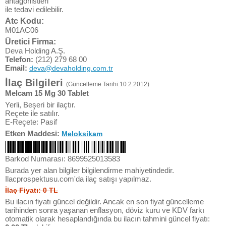
antagonistleri
ile tedavi edilebilir.
Atc Kodu:
M01AC06
Üretici Firma:
Deva Holding A.Ş.
Telefon:
(212) 279 68 00
Email:
deva@devaholding.com.tr
İlaç Bilgileri
(Güncelleme Tarihi:10.2.2012)
Melcam 15 Mg 30 Tablet
Yerli, Beşeri bir ilaçtır.
Reçete ile satılır.
E-Reçete: Pasif
Etken Maddesi:
Meloksikam
Barkod Numarası: 8699525013583
Burada yer alan bilgiler bilgilendirme mahiyetindedir.
Ilacprospektusu.com'da ilaç satışı yapılmaz.
İlaç Fiyatı: 0 TL
Bu ilacın fiyatı güncel değildir. Ancak en son fiyat güncelleme
tarihinden sonra yaşanan enflasyon, döviz kuru ve KDV farkı
otomatik olarak hesaplandığında bu ilacın tahmini güncel fiyatı: