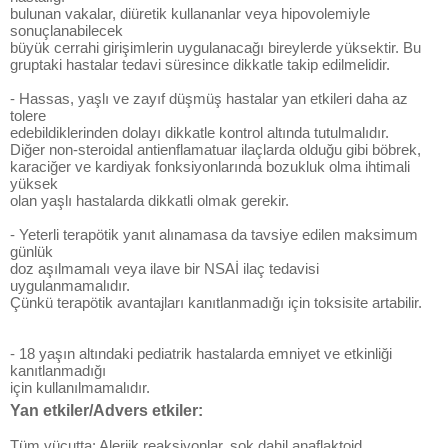
bulunan vakalar, diüretik kullananlar veya hipovolemiyle
sonuçlanabilecek
büyük cerrahi girişimlerin uygulanacağı bireylerde yüksektir. Bu
gruptaki hastalar tedavi süresince dikkatle takip edilmelidir.
- Hassas, yaşlı ve zayıf düşmüş hastalar yan etkileri daha az
tolere
edebildiklerinden dolayı dikkatle kontrol altında tutulmalıdır.
Diğer non-steroidal antienflamatuar ilaçlarda olduğu gibi böbrek,
karaciğer ve kardiyak fonksiyonlarında bozukluk olma ihtimali
yüksek
olan yaşlı hastalarda dikkatli olmak gerekir.
- Yeterli terapötik yanıt alınamasa da tavsiye edilen maksimum
günlük
doz aşılmamalı veya ilave bir NSAİ ilaç tedavisi
uygulanmamalıdır.
Çünkü terapötik avantajları kanıtlanmadığı için toksisite artabilir.
- 18 yaşın altındaki pediatrik hastalarda emniyet ve etkinliği
kanıtlanmadığı
için kullanılmamalıdır.
Yan etkiler/Advers etkiler:
Tüm vücutta: Alerjik reaksiyonlar, şok dahil anaflaktoid