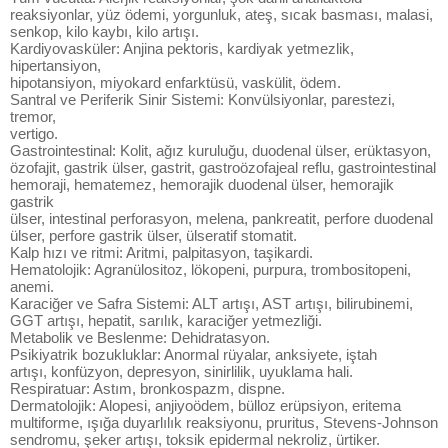
reaksiyonlar, yüz ödemi, yorgunluk, ateş, sıcak basması, malasi,
senkop, kilo kaybı, kilo artışı.
Kardiyovasküler: Anjina pektoris, kardiyak yetmezlik,
hipertansiyon,
hipotansiyon, miyokard enfarktüsü, vaskülit, ödem.
Santral ve Periferik Sinir Sistemi: Konvülsiyonlar, parestezi,
tremor,
vertigo.
Gastrointestinal: Kolit, ağız kuruluğu, duodenal ülser, erüktasyon,
özofajit, gastrik ülser, gastrit, gastroözofajeal reflu, gastrointestinal
hemoraji, hematemez, hemorajik duodenal ülser, hemorajik
gastrik
ülser, intestinal perforasyon, melena, pankreatit, perfore duodenal
ülser, perfore gastrik ülser, ülseratif stomatit.
Kalp hızı ve ritmi: Aritmi, palpitasyon, taşikardi.
Hematolojik: Agranülositoz, lökopeni, purpura, trombositopeni,
anemi.
Karaciğer ve Safra Sistemi: ALT artışı, AST artışı, bilirubinemi,
GGT artışı, hepatit, sarılık, karaciğer yetmezliği.
Metabolik ve Beslenme: Dehidratasyon.
Psikiyatrik bozukluklar: Anormal rüyalar, anksiyete, iştah
artışı, konfüzyon, depresyon, sinirlilik, uyuklama hali.
Respiratuar: Astım, bronkospazm, dispne.
Dermatolojik: Alopesi, anjiyoödem, bülloz erüpsiyon, eritema
multiforme, ışığa duyarlılık reaksiyonu, pruritus, Stevens-Johnson
sendromu, şeker artışı, toksik epidermal nekroliz, ürtiker.