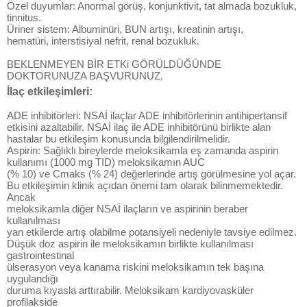
Özel duyumlar: Anormal görüş, konjunktivit, tat almada bozukluk,
tinnitus.
Üriner sistem: Albuminüri, BUN artışı, kreatinin artışı,
hematüri, interstisiyal nefrit, renal bozukluk.
BEKLENMEYEN BİR ETKi GÖRÜLDÜĞÜNDE
DOKTORUNUZA BAŞVURUNUZ.
İlaç etkileşimleri:
ADE inhibitörleri: NSAİ ilaçlar ADE inhibitörlerinin antihipertansif
etkisini azaltabilir. NSAİ ilaç ile ADE inhibitörünü birlikte alan
hastalar bu etkileşim konusunda bilgilendirilmelidir.
Aspirin: Sağlıklı bireylerde meloksikamla eş zamanda aspirin
kullanımı (1000 mg TID) meloksikamın AUC
(% 10) ve Cmaks (% 24) değerlerinde artış görülmesine yol açar.
Bu etkileşimin klinik açıdan önemi tam olarak bilinmemektedir.
Ancak
meloksikamla diğer NSAİ ilaçların ve aspirinin beraber
kullanılması
yan etkilerde artış olabilme potansiyeli nedeniyle tavsiye edilmez.
Düşük doz aspirin ile meloksikamın birlikte kullanılması
gastrointestinal
ülserasyon veya kanama riskini meloksikamın tek başına
uygulandığı
duruma kıyasla arttırabilir. Meloksikam kardiyovasküler
profilakside