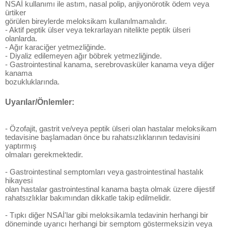
NSAİ kullanımı ile astım, nasal polip, anjiyonörotik ödem veya
ürtiker
görülen bireylerde meloksikam kullanılmamalıdır.
- Aktif peptik ülser veya tekrarlayan nitelikte peptik ülseri
olanlarda.
- Ağır karaciğer yetmezliğinde.
- Diyaliz edilemeyen ağır böbrek yetmezliğinde.
- Gastrointestinal kanama, serebrovasküler kanama veya diğer
kanama
bozukluklarında.
Uyarılar/Önlemler:
- Özofajit, gastrit ve/veya peptik ülseri olan hastalar meloksikam
tedavisine başlamadan önce bu rahatsızlıklarının tedavisini
yaptırmış
olmaları gerekmektedir.
- Gastrointestinal semptomları veya gastrointestinal hastalık
hikayesi
olan hastalar gastrointestinal kanama başta olmak üzere dijestif
rahatsızlıklar bakımından dikkatle takip edilmelidir.
- Tıpkı diğer NSAİ'lar gibi meloksikamla tedavinin herhangi bir
döneminde uyarıcı herhangi bir semptom göstermeksizin veya