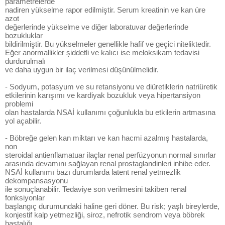
parametrelerde
nadiren yükselme rapor edilmiştir. Serum kreatinin ve kan üre
azot
değerlerinde yükselme ve diğer laboratuvar değerlerinde
bozukluklar
bildirilmiştir. Bu yükselmeler genellikle hafif ve geçici niteliktedir.
Eğer anormallikler şiddetli ve kalıcı ise meloksikam tedavisi
durdurulmalı
ve daha uygun bir ilaç verilmesi düşünülmelidir.
- Sodyum, potasyum ve su retansiyonu ve diüretiklerin natriüretik
etkilerinin karışımı ve kardiyak bozukluk veya hipertansiyon
problemi
olan hastalarda NSAİ kullanımı çoğunlukla bu etkilerin artmasına
yol açabilir.
- Böbreğe gelen kan miktarı ve kan hacmi azalmış hastalarda,
non
steroidal antienflamatuar ilaçlar renal perfüzyonun normal sınırlar
arasında devamını sağlayan renal prostaglandinleri inhibe eder.
NSAİ kullanımı bazı durumlarda latent renal yetmezlik
dekompansasyonu
ile sonuçlanabilir. Tedaviye son verilmesini takiben renal
fonksiyonlar
başlangıç durumundaki haline geri döner. Bu risk; yaşlı bireylerde,
konjestif kalp yetmezliği, siroz, nefrotik sendrom veya böbrek
hastalığı