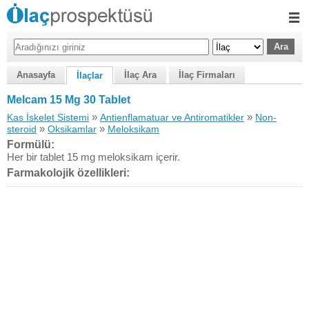
Anasayfa
İlaç Ara
İlaç Firmaları
İlaçlar
Melcam 15 Mg 30 Tablet
»
»
Kas İskelet Sistemi
Antienflamatuar ve Antiromatikler
Non-
»
»
steroid
Oksikamlar
Meloksikam
Formülü:
Her bir tablet 15 mg meloksikam içerir.
Farmakolojik özellikleri: