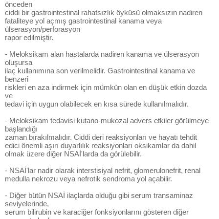
önceden
ciddi bir gastrointestinal rahatsızlık öyküsü olmaksızın nadiren
fataliteye yol açmış gastrointestinal kanama veya
ülserasyon/perforasyon
rapor edilmiştir.
- Meloksikam alan hastalarda nadiren kanama ve ülserasyon
oluşursa
ilaç kullanımına son verilmelidir. Gastrointestinal kanama ve
benzeri
riskleri en aza indirmek için mümkün olan en düşük etkin dozda
ve
tedavi için uygun olabilecek en kısa sürede kullanılmalıdır.
- Meloksikam tedavisi kutano-mukozal advers etkiler görülmeye
başlandığı
zaman bırakılmalıdır. Ciddi deri reaksiyonları ve hayatı tehdit
edici önemli aşırı duyarlılık reaksiyonları oksikamlar da dahil
olmak üzere diğer NSAİ'larda da görülebilir.
- NSAİ'lar nadir olarak interstisiyal nefrit, glomerulonefrit, renal
medulla nekrozu veya nefrotik sendroma yol açabilir.
- Diğer bütün NSAİ ilaçlarda olduğu gibi serum transaminaz
seviyelerinde,
serum bilirubin ve karaciğer fonksiyonlarını gösteren diğer