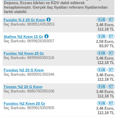
Depocu, Eczacı kârları ve KDV dahil edilerek
hesaplanmıştır. Gerçek ilaç fiyatları referans fiyatlarından
farklı olabilir.
Fucidin % 2 20 Gr Krem
İlaç Barkodu: 8699514352853
3,46 Euro,
112,18 TL
Stafine %2 Krem 15 Gr
İlaç Barkodu: 8699828350057
2,59 Euro,
83,97 TL
Fucitec %2 Krem 20 Gr
İlaç Barkodu: 8699569350118
3,46 Euro,
112,18 TL
Fusidas %2 20 G Krem
İlaç Barkodu: 8699591350346
3,46 Euro,
112,18 TL
Tiremix %2 20 G Krem
İlaç Barkodu: 8680760350106
3,46 Euro,
112,18 TL
Fucidox %2 Krem 20 Gr
İlaç Barkodu: 8699819350905
3,46 Euro,
112,18 TL