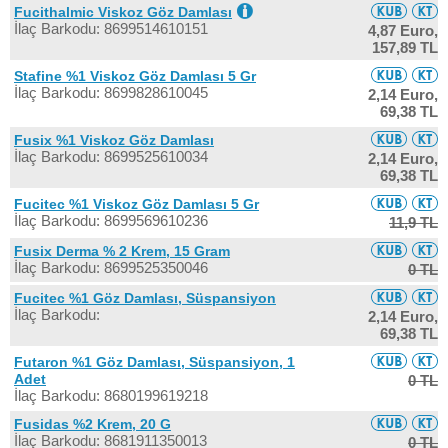
Fucithalmic Viskoz Göz Damlası
İlaç Barkodu: 8699514610151
4,87 Euro,
157,89 TL
Stafine %1 Viskoz Göz Damlası 5 Gr
İlaç Barkodu: 8699828610045
2,14 Euro,
69,38 TL
Fusix %1 Viskoz Göz Damlası
İlaç Barkodu: 8699525610034
2,14 Euro,
69,38 TL
Fucitec %1 Viskoz Göz Damlası 5 Gr
İlaç Barkodu: 8699569610236
11,9 TL
Fusix Derma % 2 Krem, 15 Gram
İlaç Barkodu: 8699525350046
0 TL
Fucitec %1 Göz Damlası, Süspansiyon
İlaç Barkodu:
2,14 Euro,
69,38 TL
Futaron %1 Göz Damlası, Süspansiyon, 1
Adet
0 TL
İlaç Barkodu: 8680199619218
Fusidas %2 Krem, 20 G
İlaç Barkodu: 8681911350013
0 TL