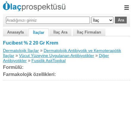
Anasayfa
İlaç Ara
İlaç Firmaları
İlaçlar
Fucibest % 2 20 Gr Krem
»
Dermatolojik İlaçlar
Dermatolojik Antibiyotik ve Kemoterapötik
»
»
İlaçlar
Vücut Yüzeyine Uygulanan Antibiyotikler
Diğer
»
Antibiyotikler
Fusidik AsitTopikal
Formülü:
Farmakolojik özellikleri: