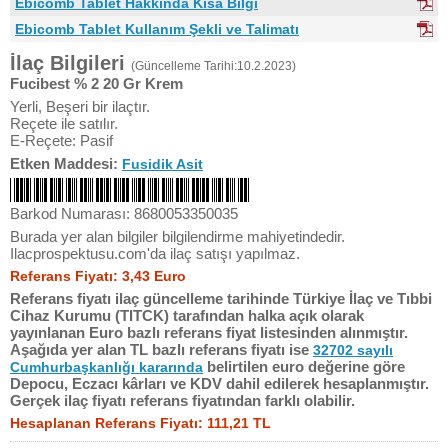
Ebicomb Tablet Hakkında Kısa Bilgi
Ebicomb Tablet Kullanım Şekli ve Talimatı
İlaç Bilgileri
(Güncelleme Tarihi:10.2.2023)
Fucibest % 2 20 Gr Krem
Yerli, Beşeri bir ilaçtır.
Reçete ile satılır.
E-Reçete: Pasif
Etken Maddesi:
Fusidik Asit
Barkod Numarası: 8680053350035
Burada yer alan bilgiler bilgilendirme mahiyetindedir.
Ilacprospektusu.com'da ilaç satışı yapılmaz.
Referans Fiyatı: 3,43 Euro
Referans fiyatı ilaç güncelleme tarihinde Türkiye İlaç ve Tıbbi
Cihaz Kurumu (TITCK) tarafından halka açık olarak
yayınlanan Euro bazlı referans fiyat listesinden alınmıştır.
Aşağıda yer alan TL bazlı referans fiyatı ise
32702 sayılı
belirtilen euro değerine göre
Cumhurbaşkanlığı kararında
Depocu, Eczacı kârları ve KDV dahil edilerek hesaplanmıştır.
Gerçek ilaç fiyatı referans fiyatından farklı olabilir.
Hesaplanan Referans Fiyatı: 111,21 TL