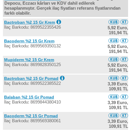
Depocu, Eczacı kârları ve KDV dahil edilerek
hesaplanmıştır. Gerçek ilaç fiyatları referans fiyatlarından
farklı olabilir.
Bactroban %2 15 Gr Krem
İlaç Barkodu: 8699522355426
5,92 Euro,
191,94 TL
Bacoderm %2 15 Gr Krem
İlaç Barkodu: 8699569350132
5,92 Euro,
191,94 TL
Mupiderm %2 15 Gr Krem
İlaç Barkodu: 8699828350125
5,92 Euro,
191,94 TL
Bactroban %2 15 Gr Pomad
İlaç Barkodu: 8699522385522
3,39 Euro,
109,91 TL
Balaban %2 15 Gr Pomad
İlaç Barkodu: 8699844380410
3,39 Euro,
109,91 TL
Bacoderm %2 15 Gr Pomad
İlaç Barkodu: 8699569380061
3,39 Euro,
109,91 TL