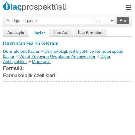
Anasayfa
İlaç Ara
İlaç Firmaları
İlaçlar
Dextrocin %2 15 G Krem
»
Dermatolojik İlaçlar
Dermatolojik Antibiyotik ve Kemoterapötik
»
»
İlaçlar
Vücut Yüzeyine Uygulanan Antibiyotikler
Diğer
»
Antibiyotikler
Mupirosin
Formülü:
Farmakolojik özellikleri: