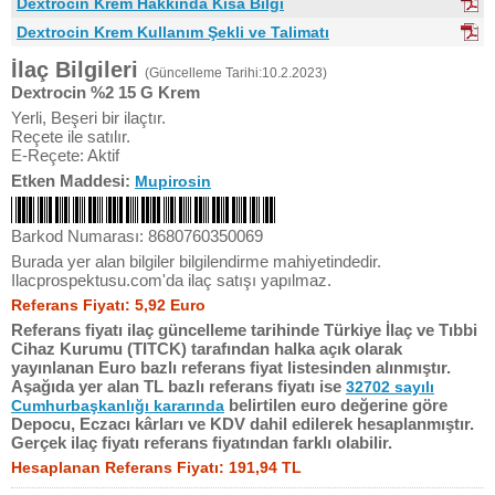
Dextrocin Krem Hakkında Kısa Bilgi
Dextrocin Krem Kullanım Şekli ve Talimatı
İlaç Bilgileri
(Güncelleme Tarihi:10.2.2023)
Dextrocin %2 15 G Krem
Yerli, Beşeri bir ilaçtır.
Reçete ile satılır.
E-Reçete: Aktif
Etken Maddesi:
Mupirosin
Barkod Numarası: 8680760350069
Burada yer alan bilgiler bilgilendirme mahiyetindedir.
Ilacprospektusu.com'da ilaç satışı yapılmaz.
Referans Fiyatı: 5,92 Euro
Referans fiyatı ilaç güncelleme tarihinde Türkiye İlaç ve Tıbbi
Cihaz Kurumu (TITCK) tarafından halka açık olarak
yayınlanan Euro bazlı referans fiyat listesinden alınmıştır.
Aşağıda yer alan TL bazlı referans fiyatı ise
32702 sayılı
belirtilen euro değerine göre
Cumhurbaşkanlığı kararında
Depocu, Eczacı kârları ve KDV dahil edilerek hesaplanmıştır.
Gerçek ilaç fiyatı referans fiyatından farklı olabilir.
Hesaplanan Referans Fiyatı: 191,94 TL