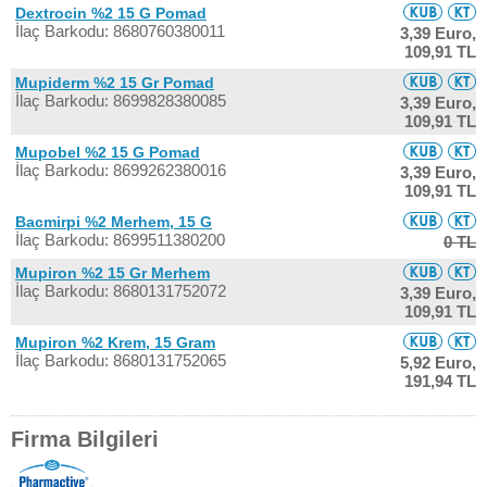
Dextrocin %2 15 G Pomad
İlaç Barkodu: 8680760380011
3,39 Euro,
109,91 TL
Mupiderm %2 15 Gr Pomad
İlaç Barkodu: 8699828380085
3,39 Euro,
109,91 TL
Mupobel %2 15 G Pomad
İlaç Barkodu: 8699262380016
3,39 Euro,
109,91 TL
Bacmirpi %2 Merhem, 15 G
İlaç Barkodu: 8699511380200
0 TL
Mupiron %2 15 Gr Merhem
İlaç Barkodu: 8680131752072
3,39 Euro,
109,91 TL
Mupiron %2 Krem, 15 Gram
İlaç Barkodu: 8680131752065
5,92 Euro,
191,94 TL
Firma Bilgileri