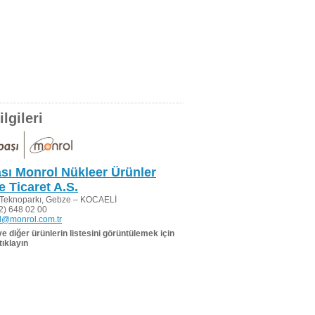
lgileri
sı Monrol Nükleer Ürünler
e Ticaret A.S.
Teknoparkı, Gebze – KOCAELİ
2) 648 02 00
l@monrol.com.tr
 ve diğer ürünlerin listesini görüntülemek için
tıklayın