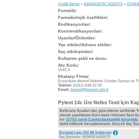
Çeşitli İlaçlar
»
DIAGNOSTIC AGENTS
»
OTHER
Formülü:
Farmakolojik özellikleri:
Endikasyonları:
Kontrendikasyonları:
Uyarılar/Önlemler:
Yan etkiler/Advers etkiler:
İlaç etkileşimleri:
Kullanım şekli ve dozu:
Atc Kodu:
V04CX
İthalatçı Firma:
Eczacıbası Monrol Nükleer Ürünler Sanayi ve Ti
Telefon:
(0262) 648 02 00
Email:
monrol@monrol.com.tr
Pytest 14c Üre Nefes Testi İçin Kap
Referans fiyatları ilaç güncelleme tarihinde 
olarak yayınlanan Euro bazlı referans fiyat lis
ise
32702 sayılı Cumhurbaşkanlığı kararında
dahil edilerek hesaplanmıştır. Gerçek ilaç fiyat
Excipial Lipo 200 Ml Solüsyon
İlaç Barkodu: 8699561460075