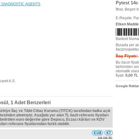
Pytest 14c
 DIAGNOSTIC AGENTS
İthal, Beşeri bi
E-Reçete: Pas
Etken Madde
Barkod Numa
Burada yer ala
Ilacprospektu
İlaç Fiyatı:
Bu ilacın fiya
tarihinden so
otomatik olar
fiyatı:
0,00 TL
caret A.S.
Google Reklam
sül, 1 Adet Benzerleri
Türkiye İlaç ve Tıbbi Cihaz Kurumu (TITCK) tarafından halka açık
tesinden alınmıştır. Aşağıda yer alan TL bazlı referans fiyatları
belirtilen euro değerine göre Depocu, Eczacı kârları ve KDV
ları referans fiyatlarından farklı olabilir.
10,18 TL