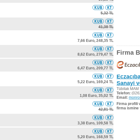
5,32 TL
41,38 TL
7,66 Euro,
248,35 TL
Firma Bi
8,62 Euro,
279,47 TL
6,47 Euro,
209,77 TL
Eczacıba
5,22 Euro,
169,24 TL
Sanayi v
Tübitak MAM 
Telefon:
(026
1,08 Euro,
35,02 TL
Email:
monro
Firma profili
firma ismine 
42,81 TL
3,38 Euro,
109,58 TL
5,20 Euro,
168,59 TL