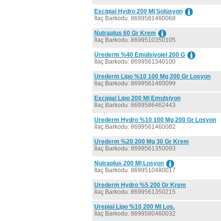
Excipial Hydro 200 Ml Solüsyon
İlaç Barkodu: 8699561460068
Nutraplus 60 Gr Krem
İlaç Barkodu: 8699510350105
Ürederm %40 Emülsiyojel 200 G
İlaç Barkodu: 8699561340100
Urederm Lipo %10 100 Mg 200 Gr Losyon
İlaç Barkodu: 8699561460099
Excipial Lipo 200 Ml Emulsiyon
İlaç Barkodu: 8699586462443
Urederm Hydro %10 100 Mg 200 Gr Losyon
İlaç Barkodu: 8699561460082
Urederm %20 200 Mg 30 Gr Krem
İlaç Barkodu: 8699561350093
Nutraplus 200 Ml Losyon
İlaç Barkodu: 8699510480017
Urederm Hydro %5 200 Gr Krem
İlaç Barkodu: 8699561350215
Urepial Lipo %10 200 Ml Los.
İlaç Barkodu: 8699580460032