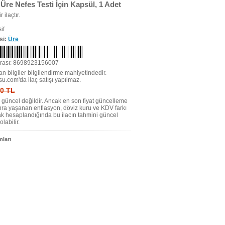
 Üre Nefes Testi İçin Kapsül, 1 Adet
r ilaçtır.
if
si:
Üre
rası: 8698923156007
n bilgiler bilgilendirme mahiyetindedir.
su.com'da ilaç satışı yapılmaz.
 0 TL
tı güncel değildir. Ancak en son fiyat güncelleme
nra yaşanan enflasyon, döviz kuru ve KDV farkı
ak hesaplandığında bu ilacın tahmini güncel
olabilir.
ları