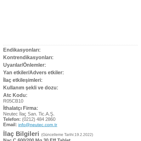
Endikasyonları:
Kontrendikasyonları:
Uyarılar/Önlemler:
Yan etkiler/Advers etkiler:
İlaç etkileşimleri:
Kullanım şekli ve dozu:
Atc Kodu:
R05CB10
İthalatçı Firma:
Neutec İlaç San. Tic.A.Ş.
Telefon:
(0212) 484 2860
Email:
info@neutec.com.tr
İlaç Bilgileri
(Güncelleme Tarihi:19.2.2022)
Nac C 600/200 Mg 30 Eff Tablet