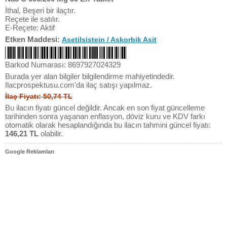
İthal, Beşeri bir ilaçtır.
Reçete ile satılır.
E-Reçete: Aktif
Etken Maddesi:
Asetilsistein / Askorbik Asit
Barkod Numarası: 8697927024329
Burada yer alan bilgiler bilgilendirme mahiyetindedir.
Ilacprospektusu.com'da ilaç satışı yapılmaz.
İlaç Fiyatı: 50,74 TL
Bu ilacın fiyatı güncel değildir. Ancak en son fiyat güncelleme
tarihinden sonra yaşanan enflasyon, döviz kuru ve KDV farkı
otomatik olarak hesaplandığında bu ilacın tahmini güncel fiyatı:
146,21 TL
olabilir.
Google Reklamları