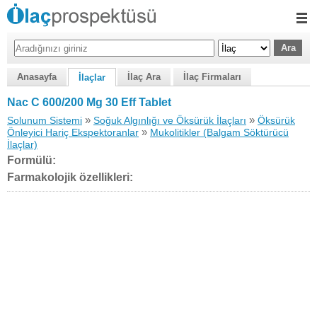
Anasayfa
İlaç Ara
İlaç Firmaları
İlaçlar
Nac C 600/200 Mg 30 Eff Tablet
»
»
Solunum Sistemi
Soğuk Algınlığı ve Öksürük İlaçları
Öksürük
»
Önleyici Hariç Ekspektoranlar
Mukolitikler (Balgam Söktürücü
İlaçlar)
Formülü:
Farmakolojik özellikleri: