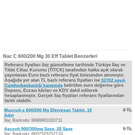
Nac C 600/200 Mg 30 Eff Tablet Benzerleri
Referans fiyatları ilaç güncelleme tarihinde Türkiye İlaç ve
Tıbbi Cihaz Kurumu (TITCK) tarafından halka açık olarak
yayınlanan Euro bazlı referans fiyat listesinden alınmıştır.
Aşağıda yer alan TL bazlı referans fiyatları ise
32702 sayılı
belirtilen euro değerine göre
Cumhurbaşkanlığı kararında
Depocu, Eczacı kârları ve KDV dahil edilerek
hesaplanmıştır. Gerçek ilaç fiyatları referans fiyatlarından
farklı olabilir.
0 TL
Mucovit-c 600/200 Mg Efervesan Tablet, 10
Adet
İlaç Barkodu: 8680881020711
0 TL
Ascovit 900/300mg Saşe, 20 Saşe
İlaç Barkodu: 8697929252133