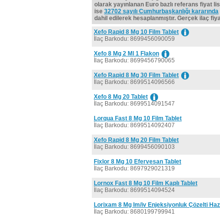
olarak yayınlanan Euro bazlı referans fiyat lis
ise
32702 sayılı Cumhurbaşkanlığı kararında
dahil edilerek hesaplanmıştır. Gerçek ilaç fiyat
Xefo Rapid 8 Mg 10 Film Tablet
İlaç Barkodu: 8699456090059
Xefo 8 Mg 2 Ml 1 Flakon
İlaç Barkodu: 8699456790065
Xefo Rapid 8 Mg 30 Film Tablet
İlaç Barkodu: 8699514096566
Xefo 8 Mg 20 Tablet
İlaç Barkodu: 8699514091547
Lorqua Fast 8 Mg 10 Film Tablet
İlaç Barkodu: 8699514092407
Xefo Rapid 8 Mg 20 Film Tablet
İlaç Barkodu: 8699456090103
Fixlor 8 Mg 10 Efervesan Tablet
İlaç Barkodu: 8697929021319
Lornox Fast 8 Mg 10 Film Kaplı Tablet
İlaç Barkodu: 8699514094524
Lorixam 8 Mg Im/iv Enjeksiyonluk Çözelti Ha
İlaç Barkodu: 8680199799941