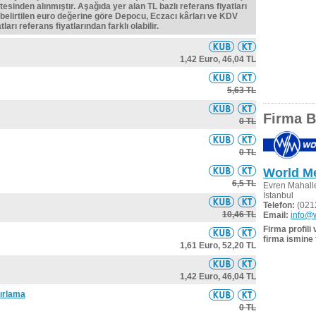
tesinden alınmıştır. Aşağıda yer alan TL bazlı referans fiyatları
belirtilen euro değerine göre Depocu, Eczacı kârları ve KDV
ları referans fiyatlarından farklı olabilir.
1,42 Euro,
46,04 TL
5,63 TL
Firma Bi
0 TL
0 TL
World Me
6,5 TL
Evren Mahalle
İstanbul
Telefon:
(021
10,46 TL
Email:
info@w
Firma profili
firma ismine 
1,61 Euro,
52,20 TL
1,42 Euro,
46,04 TL
zırlama
0 TL