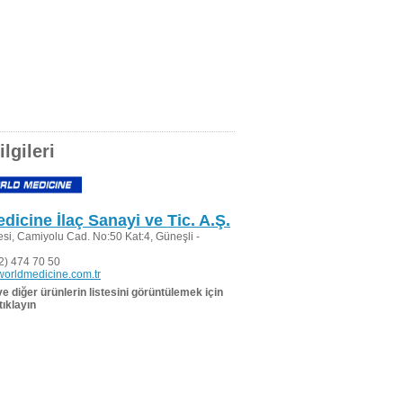
lgileri
dicine İlaç Sanayi ve Tic. A.Ş.
si, Camiyolu Cad. No:50 Kat:4, Güneşli -
2) 474 70 50
orldmedicine.com.tr
 ve diğer ürünlerin listesini görüntülemek için
tıklayın