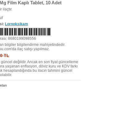
Mg Film Kaplı Tablet, 10 Adet
r ilaçtır.
if
si:
Lornoksikam
rası: 8680199098556
n bilgiler bilgilendirme mahiyetindedir.
su.com'da ilaç satışı yapılmaz.
 0 TL
tı güncel değildir. Ancak en son fiyat güncelleme
nra yaşanan enflasyon, döviz kuru ve KDV farkı
ak hesaplandığında bu ilacın tahmini güncel
olabilir.
ları