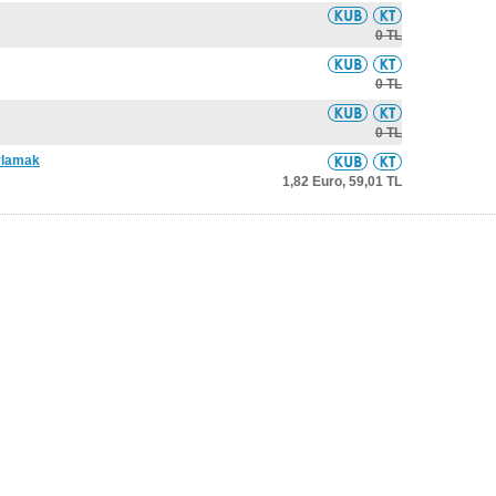
0 TL
0 TL
0 TL
ırlamak
1,82 Euro,
59,01 TL