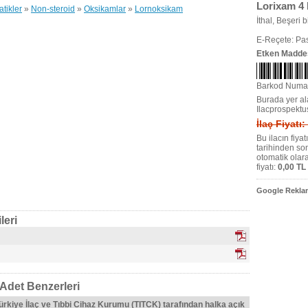
Lorixam 4 
tikler
»
Non-steroid
»
Oksikamlar
»
Lornoksikam
İthal, Beşeri bi
E-Reçete: Pas
Etken Madde
Barkod Numa
Burada yer ala
Ilacprospektu
İlaç Fiyatı:
Bu ilacın fiya
tarihinden so
otomatik olar
fiyatı:
0,00 TL
Google Reklam
leri
 Adet Benzerleri
Türkiye İlaç ve Tıbbi Cihaz Kurumu (TITCK) tarafından halka açık