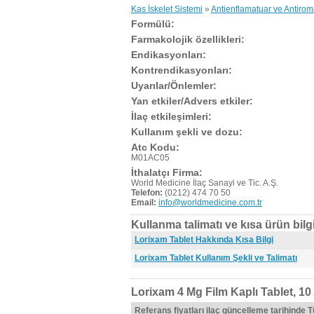
Kas İskelet Sistemi
»
Antienflamatuar ve Antiroma
Formülü:
Farmakolojik özellikleri:
Endikasyonları:
Kontrendikasyonları:
Uyarılar/Önlemler:
Yan etkiler/Advers etkiler:
İlaç etkileşimleri:
Kullanım şekli ve dozu:
Atc Kodu:
M01AC05
İthalatçı Firma:
World Medicine İlaç Sanayi ve Tic. A.Ş.
Telefon:
(0212) 474 70 50
Email:
info@worldmedicine.com.tr
Kullanma talimatı ve kısa ürün bilgi
Lorixam Tablet Hakkında Kısa Bilgi
Lorixam Tablet Kullanım Şekli ve Talimatı
Lorixam 4 Mg Film Kaplı Tablet, 10
Referans fiyatları ilaç güncelleme tarihinde 