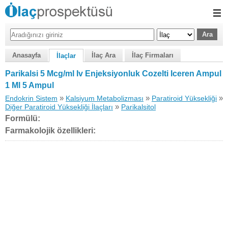
Anasayfa
İlaç Ara
İlaç Firmaları
İlaçlar
Parikalsi 5 Mcg/ml Iv Enjeksiyonluk Cozelti Iceren Ampul
1 Ml 5 Ampul
»
»
»
Endokrin Sistem
Kalsiyum Metabolizması
Paratiroid Yüksekliği
»
Diğer Paratiroid Yüksekliği İlaçları
Parikalsitol
Formülü:
Farmakolojik özellikleri: