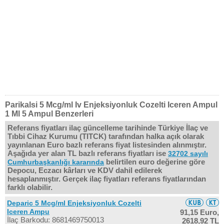
Parikalsi 5 Mcg/ml Iv Enjeksiyonluk Cozelti Iceren Ampul
1 Ml 5 Ampul Benzerleri
Referans fiyatları ilaç güncelleme tarihinde Türkiye İlaç ve
Tıbbi Cihaz Kurumu (TITCK) tarafından halka açık olarak
yayınlanan Euro bazlı referans fiyat listesinden alınmıştır.
Aşağıda yer alan TL bazlı referans fiyatları ise
32702 sayılı
belirtilen euro değerine göre
Cumhurbaşkanlığı kararında
Depocu, Eczacı kârları ve KDV dahil edilerek
hesaplanmıştır. Gerçek ilaç fiyatları referans fiyatlarından
farklı olabilir.
Deparic 5 Mcg/ml Enjeksiyonluk Cozelti
Iceren Ampu
91,15 Euro,
İlaç Barkodu: 8681469750013
2618,92 TL