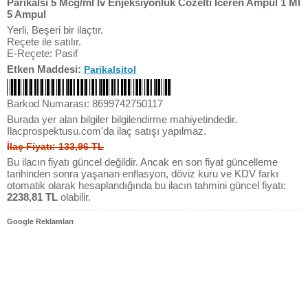
Parikalsi 5 Mcg/ml Iv Enjeksiyonluk Cozelti Iceren Ampul 1 Ml
5 Ampul
Yerli, Beşeri bir ilaçtır.
Reçete ile satılır.
E-Reçete: Pasif
Etken Maddesi:
Parikalsitol
Barkod Numarası: 8699742750117
Burada yer alan bilgiler bilgilendirme mahiyetindedir.
Ilacprospektusu.com'da ilaç satışı yapılmaz.
İlaç Fiyatı: 133,96 TL
Bu ilacın fiyatı güncel değildir. Ancak en son fiyat güncelleme
tarihinden sonra yaşanan enflasyon, döviz kuru ve KDV farkı
otomatik olarak hesaplandığında bu ilacın tahmini güncel fiyatı:
2238,81 TL
olabilir.
Google Reklamları