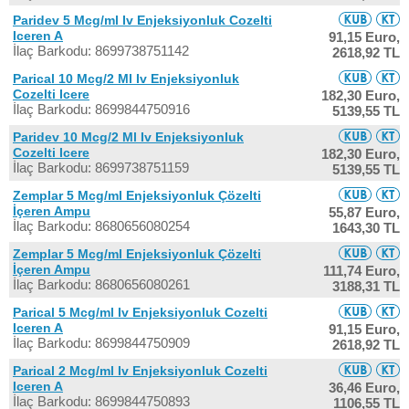
Paridev 5 Mcg/ml Iv Enjeksiyonluk Cozelti
Iceren A
91,15 Euro,
İlaç Barkodu: 8699738751142
2618,92 TL
Parical 10 Mcg/2 Ml Iv Enjeksiyonluk
Cozelti Icere
182,30 Euro,
İlaç Barkodu: 8699844750916
5139,55 TL
Paridev 10 Mcg/2 Ml Iv Enjeksiyonluk
Cozelti Icere
182,30 Euro,
İlaç Barkodu: 8699738751159
5139,55 TL
Zemplar 5 Mcg/ml Enjeksiyonluk Çözelti
İçeren Ampu
55,87 Euro,
İlaç Barkodu: 8680656080254
1643,30 TL
Zemplar 5 Mcg/ml Enjeksiyonluk Çözelti
İçeren Ampu
111,74 Euro,
İlaç Barkodu: 8680656080261
3188,31 TL
Parical 5 Mcg/ml Iv Enjeksiyonluk Cozelti
Iceren A
91,15 Euro,
İlaç Barkodu: 8699844750909
2618,92 TL
Parical 2 Mcg/ml Iv Enjeksiyonluk Cozelti
Iceren A
36,46 Euro,
İlaç Barkodu: 8699844750893
1106,55 TL