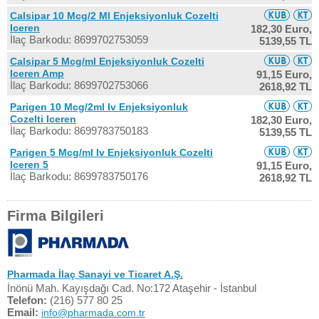
Calsipar 10 Mcg/2 Ml Enjeksiyonluk Cozelti
Iceren
182,30 Euro,
İlaç Barkodu: 8699702753059
5139,55 TL
Calsipar 5 Mcg/ml Enjeksiyonluk Cozelti
Iceren Amp
91,15 Euro,
İlaç Barkodu: 8699702753066
2618,92 TL
Parigen 10 Mcg/2ml Iv Enjeksiyonluk
Cozelti Iceren
182,30 Euro,
İlaç Barkodu: 8699783750183
5139,55 TL
Parigen 5 Mcg/ml Iv Enjeksiyonluk Cozelti
Iceren 5
91,15 Euro,
İlaç Barkodu: 8699783750176
2618,92 TL
Firma Bilgileri
Pharmada İlaç Sanayi ve Ticaret A.Ş.
İnönü Mah. Kayışdağı Cad. No:172 Ataşehir - İstanbul
Telefon:
(216) 577 80 25
Email:
info@pharmada.com.tr