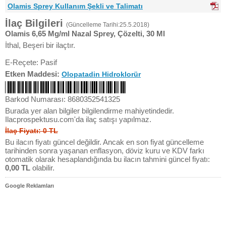
Olamis Sprey Kullanım Şekli ve Talimatı
İlaç Bilgileri
(Güncelleme Tarihi:25.5.2018)
Olamis 6,65 Mg/ml Nazal Sprey, Çözelti, 30 Ml
İthal, Beşeri bir ilaçtır.
E-Reçete: Pasif
Etken Maddesi:
Olopatadin Hidroklorür
Barkod Numarası: 8680352541325
Burada yer alan bilgiler bilgilendirme mahiyetindedir.
Ilacprospektusu.com'da ilaç satışı yapılmaz.
İlaç Fiyatı: 0 TL
Bu ilacın fiyatı güncel değildir. Ancak en son fiyat güncelleme
tarihinden sonra yaşanan enflasyon, döviz kuru ve KDV farkı
otomatik olarak hesaplandığında bu ilacın tahmini güncel fiyatı:
0,00 TL
olabilir.
Google Reklamları