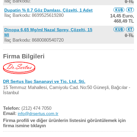
İlaç Barkodu:
0 TL
Dupatin % 0.7 Göz Damlası, Çözelti, 1 Adet
İlaç Barkodu: 8699525619280
14,45 Euro,
468,49 TL
Dinopa 6,65 Mg/ml Nazal Sprey, Çözelti, 15
Ml
0 TL
İlaç Barkodu: 8680080540720
Firma Bilgileri
DR Sertus İlaç Sananayi ve Tic. Ltd. Şti.
15 Temmuz Mahallesi, Camiyolu Cad. No:50 Güneşli, Bağcılar -
İstanbul
Telefon:
(212) 474 7050
Email:
info@drsertus.com.tr
Firma profili ve diğer ürünlerin listesini görüntülemek için
firma ismine tıklayın