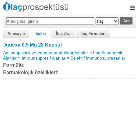
Anasayfa
İlaç Ara
İlaç Firmaları
İlaçlar
Judexa 0,5 Mg 28 Kapsül
»
Antineoplastik ve İmmünomodülatör Ajanlar
İmmünsupresif
»
»
Ajanlar
İmmünsupresif Ajanlar
Selektif Immünosüpresanlar
Formülü:
Farmakolojik özellikleri: