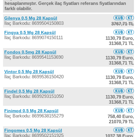
hesaplanmıştır. Gerçek ilaç fiyatları referans fiyatlarından
farklı olabilir.
Gilenya 0,5 Mg 28 Kapsül
İlaç Barkodu: 8699504150803
3767,71 TL
Fingya 0,5 Mg 28 Kapsül
İlaç Barkodu: 8699074150111
1130,79 Euro,
31368,71 TL
Fondos 0,5mg 28 Kapsül
İlaç Barkodu: 8699541153690
1130,79 Euro,
31368,71 TL
Vintor 0,5 Mg 28 Kapsül
İlaç Barkodu: 8699536150420
1130,79 Euro,
31368,71 TL
Findel 0,5 Mg 28 Kapsül
İlaç Barkodu: 8699293151050
1130,79 Euro,
31368,71 TL
Finimod 0,5 Mg 28 Kapsül
İlaç Barkodu: 8699638155279
758,40 Euro,
21070,79 TL
Fingomes 0,5 Mg 28 Kapsül
İlaç Barkodu: 8699502151925
1037,38 Euro,