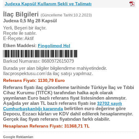
Judexa Kapsül Kullanım Şekli ve Talimatı
İlaç Bilgileri
(Güncelleme Tarihi:10.2.2023)
Judexa 0,5 Mg 28 Kapsül
Yerli, Beşeri bir ilaçtır.
Reçete ile satılır.
E-Reçete: Aktif
Etken Maddesi:
Fingolimod Hcl
Barkod Numarası: 8680972615079
Burada yer alan bilgiler bilgilendirme mahiyetindedir.
Ilacprospektusu.com'da ilaç satışı yapılmaz.
Referans Fiyatı: 1130,79 Euro
Referans fiyatı ilaç güncelleme tarihinde Türkiye İlaç ve Tıbbi
Cihaz Kurumu (TITCK) tarafından halka açık olarak
yayınlanan Euro bazlı referans fiyat listesinden alınmıştır.
Aşağıda yer alan TL bazlı referans fiyatı ise
32702 sayılı
belirtilen euro değerine göre
Cumhurbaşkanlığı kararında
Depocu, Eczacı kârları ve KDV dahil edilerek hesaplanmıştır.
Gerçek ilaç fiyatı referans fiyatından farklı olabilir.
Hesaplanan Referans Fiyatı: 31368,71 TL
Google Reklamları