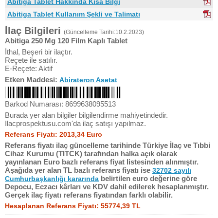
Abitiga Tablet Hakkında Kısa Bilgi
Abitiga Tablet Kullanım Şekli ve Talimatı
İlaç Bilgileri
(Güncelleme Tarihi:10.2.2023)
Abitiga 250 Mg 120 Film Kaplı Tablet
İthal, Beşeri bir ilaçtır.
Reçete ile satılır.
E-Reçete: Aktif
Etken Maddesi:
Abirateron Asetat
Barkod Numarası: 8699638095513
Burada yer alan bilgiler bilgilendirme mahiyetindedir.
Ilacprospektusu.com'da ilaç satışı yapılmaz.
Referans Fiyatı: 2013,34 Euro
Referans fiyatı ilaç güncelleme tarihinde Türkiye İlaç ve Tıbbi
Cihaz Kurumu (TITCK) tarafından halka açık olarak
yayınlanan Euro bazlı referans fiyat listesinden alınmıştır.
Aşağıda yer alan TL bazlı referans fiyatı ise
32702 sayılı
belirtilen euro değerine göre
Cumhurbaşkanlığı kararında
Depocu, Eczacı kârları ve KDV dahil edilerek hesaplanmıştır.
Gerçek ilaç fiyatı referans fiyatından farklı olabilir.
Hesaplanan Referans Fiyatı: 55774,39 TL