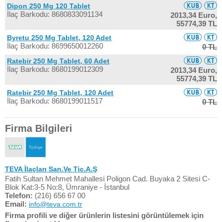
Dipon 250 Mg 120 Tablet
İlaç Barkodu: 8680833091134
2013,34 Euro,
55774,39 TL
Byretu 250 Mg Tablet, 120 Adet
İlaç Barkodu: 8699650012260
0 TL
Ratebir 250 Mg Tablet, 60 Adet
İlaç Barkodu: 8680199012309
2013,34 Euro,
55774,39 TL
Ratebir 250 Mg Tablet, 120 Adet
İlaç Barkodu: 8680199011517
0 TL
Firma Bilgileri
TEVA İlaçları San.Ve Tic.A.Ş
Fatih Sultan Mehmet Mahallesi Poligon Cad. Buyaka 2 Sitesi C-
Blok Kat:3-5 No:8, Ümraniye - İstanbul
Telefon:
(216) 656 67 00
Email:
info@teva.com.tr
Firma profili ve diğer ürünlerin listesini görüntülemek için