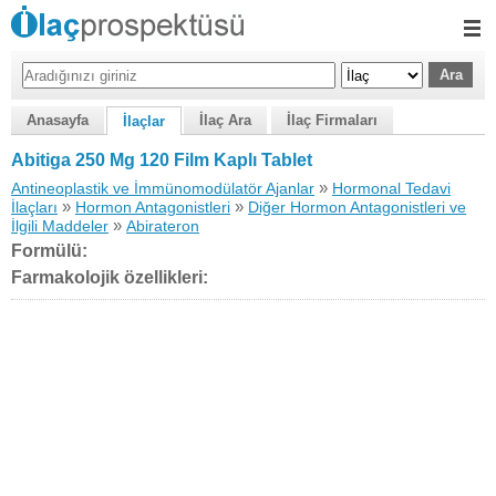
Anasayfa
İlaç Ara
İlaç Firmaları
İlaçlar
Abitiga 250 Mg 120 Film Kaplı Tablet
»
Antineoplastik ve İmmünomodülatör Ajanlar
Hormonal Tedavi
»
»
İlaçları
Hormon Antagonistleri
Diğer Hormon Antagonistleri ve
»
İlgili Maddeler
Abirateron
Formülü:
Farmakolojik özellikleri: