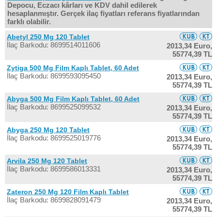
Depocu, Eczacı kârları ve KDV dahil edilerek
hesaplanmıştır. Gerçek ilaç fiyatları referans fiyatlarından
farklı olabilir.
Abetyl 250 Mg 120 Tablet
İlaç Barkodu: 8699514011606
2013,34 Euro,
55774,39 TL
Zytiga 500 Mg Film Kaplı Tablet, 60 Adet
İlaç Barkodu: 8699593095450
2013,34 Euro,
55774,39 TL
Abyga 500 Mg Film Kaplı Tablet, 60 Adet
İlaç Barkodu: 8699525099532
2013,34 Euro,
55774,39 TL
Abyga 250 Mg 120 Tablet
İlaç Barkodu: 8699525019776
2013,34 Euro,
55774,39 TL
Arvila 250 Mg 120 Tablet
İlaç Barkodu: 8699586013331
2013,34 Euro,
55774,39 TL
Zateron 250 Mg 120 Film Kaplı Tablet
İlaç Barkodu: 8699828091479
2013,34 Euro,
55774,39 TL