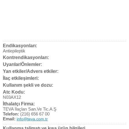
Endikasyonları:
Antiepileptik
Kontrendikasyonları:
Uyarılar/Önlemler:
Yan etkiler/Advers etkiler:
İlaç etkileşimleri:
Kullanım şekli ve dozu:
Atc Kodu:
N03AX12
İthalatçı Firma:
TEVA İlaçları San.Ve Tic.A.Ş
Telefon:
(216) 656 67 00
Email:
info@teva.com.tr
Kullanma talimatı ve kısa ürün bilgileri