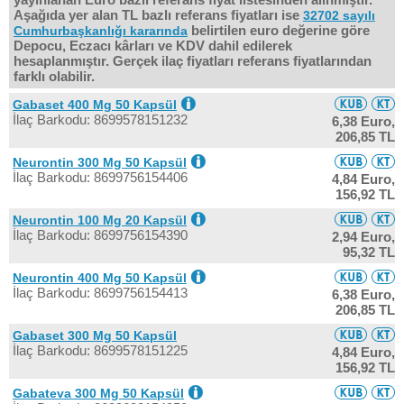
Aşağıda yer alan TL bazlı referans fiyatları ise
32702 sayılı
belirtilen euro değerine göre
Cumhurbaşkanlığı kararında
Depocu, Eczacı kârları ve KDV dahil edilerek
hesaplanmıştır. Gerçek ilaç fiyatları referans fiyatlarından
farklı olabilir.
Gabaset 400 Mg 50 Kapsül
İlaç Barkodu: 8699578151232
6,38 Euro,
206,85 TL
Neurontin 300 Mg 50 Kapsül
İlaç Barkodu: 8699756154406
4,84 Euro,
156,92 TL
Neurontin 100 Mg 20 Kapsül
İlaç Barkodu: 8699756154390
2,94 Euro,
95,32 TL
Neurontin 400 Mg 50 Kapsül
İlaç Barkodu: 8699756154413
6,38 Euro,
206,85 TL
Gabaset 300 Mg 50 Kapsül
İlaç Barkodu: 8699578151225
4,84 Euro,
156,92 TL
Gabateva 300 Mg 50 Kapsül