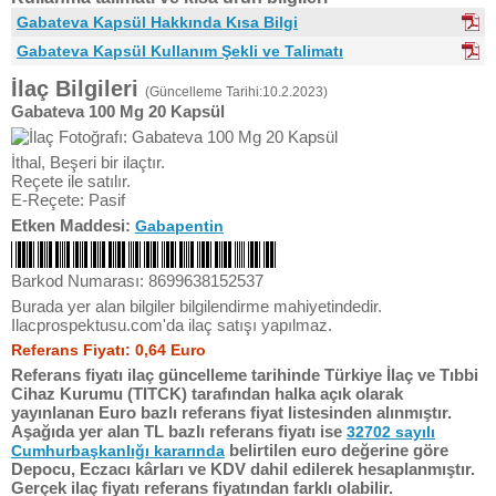
Gabateva Kapsül Hakkında Kısa Bilgi
Gabateva Kapsül Kullanım Şekli ve Talimatı
İlaç Bilgileri
(Güncelleme Tarihi:10.2.2023)
Gabateva 100 Mg 20 Kapsül
İthal, Beşeri bir ilaçtır.
Reçete ile satılır.
E-Reçete: Pasif
Etken Maddesi:
Gabapentin
Barkod Numarası: 8699638152537
Burada yer alan bilgiler bilgilendirme mahiyetindedir.
Ilacprospektusu.com'da ilaç satışı yapılmaz.
Referans Fiyatı: 0,64 Euro
Referans fiyatı ilaç güncelleme tarihinde Türkiye İlaç ve Tıbbi
Cihaz Kurumu (TITCK) tarafından halka açık olarak
yayınlanan Euro bazlı referans fiyat listesinden alınmıştır.
Aşağıda yer alan TL bazlı referans fiyatı ise
32702 sayılı
belirtilen euro değerine göre
Cumhurbaşkanlığı kararında
Depocu, Eczacı kârları ve KDV dahil edilerek hesaplanmıştır.
Gerçek ilaç fiyatı referans fiyatından farklı olabilir.