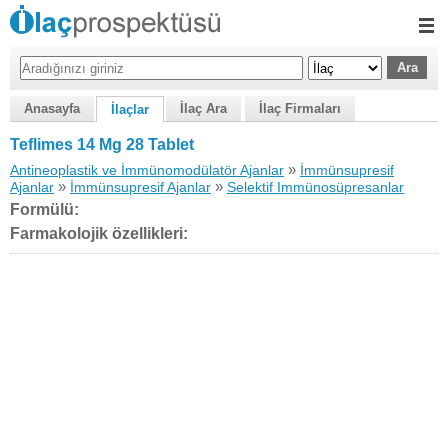
Anasayfa
İlaç Ara
İlaç Firmaları
İlaçlar
Teflimes 14 Mg 28 Tablet
»
Antineoplastik ve İmmünomodülatör Ajanlar
İmmünsupresif
»
»
Ajanlar
İmmünsupresif Ajanlar
Selektif Immünosüpresanlar
Formülü:
Farmakolojik özellikleri: