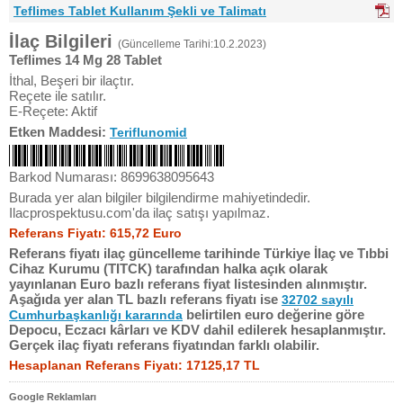
Teflimes Tablet Kullanım Şekli ve Talimatı
İlaç Bilgileri
(Güncelleme Tarihi:10.2.2023)
Teflimes 14 Mg 28 Tablet
İthal, Beşeri bir ilaçtır.
Reçete ile satılır.
E-Reçete: Aktif
Etken Maddesi:
Teriflunomid
Barkod Numarası: 8699638095643
Burada yer alan bilgiler bilgilendirme mahiyetindedir.
Ilacprospektusu.com'da ilaç satışı yapılmaz.
Referans Fiyatı: 615,72 Euro
Referans fiyatı ilaç güncelleme tarihinde Türkiye İlaç ve Tıbbi
Cihaz Kurumu (TITCK) tarafından halka açık olarak
yayınlanan Euro bazlı referans fiyat listesinden alınmıştır.
Aşağıda yer alan TL bazlı referans fiyatı ise
32702 sayılı
belirtilen euro değerine göre
Cumhurbaşkanlığı kararında
Depocu, Eczacı kârları ve KDV dahil edilerek hesaplanmıştır.
Gerçek ilaç fiyatı referans fiyatından farklı olabilir.
Hesaplanan Referans Fiyatı: 17125,17 TL
Google Reklamları