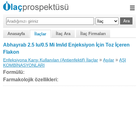
Anasayfa
İlaç Ara
İlaç Firmaları
İlaçlar
Abhayrab 2.5 Iu/0.5 Mi Im/id Enjeksiyon İçin Toz İçeren
Flakon
»
»
Enfeksiyona Karşı Kullanılan (Antienfektif) İlaçlar
Aşılar
AŞI
KOMBİNASYONLARI
Formülü:
Farmakolojik özellikleri: