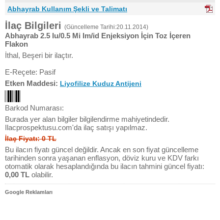
Abhayrab Kullanım Şekli ve Talimatı
İlaç Bilgileri
(Güncelleme Tarihi:20.11.2014)
Abhayrab 2.5 Iu/0.5 Mi Im/id Enjeksiyon İçin Toz İçeren
Flakon
İthal, Beşeri bir ilaçtır.
E-Reçete: Pasif
Etken Maddesi:
Liyofilize Kuduz Antijeni
Barkod Numarası:
Burada yer alan bilgiler bilgilendirme mahiyetindedir.
Ilacprospektusu.com'da ilaç satışı yapılmaz.
İlaç Fiyatı: 0 TL
Bu ilacın fiyatı güncel değildir. Ancak en son fiyat güncelleme
tarihinden sonra yaşanan enflasyon, döviz kuru ve KDV farkı
otomatik olarak hesaplandığında bu ilacın tahmini güncel fiyatı:
0,00 TL
olabilir.
Google Reklamları