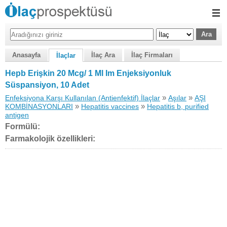
Anasayfa
İlaç Ara
İlaç Firmaları
İlaçlar
Hepb Erişkin 20 Mcg/ 1 Ml Im Enjeksiyonluk
Süspansiyon, 10 Adet
»
»
Enfeksiyona Karşı Kullanılan (Antienfektif) İlaçlar
Aşılar
AŞI
»
»
KOMBİNASYONLARI
Hepatitis vaccines
Hepatitis b, purified
antigen
Formülü:
Farmakolojik özellikleri: