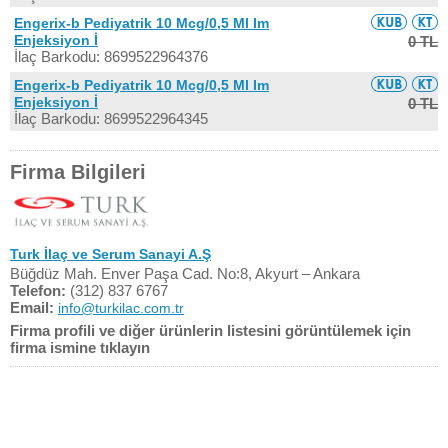
Engerix-b Pediyatrik 10 Mcg/0,5 Ml Im
Enjeksiyon İ
0 TL
İlaç Barkodu: 8699522964376
Engerix-b Pediyatrik 10 Mcg/0,5 Ml Im
Enjeksiyon İ
0 TL
İlaç Barkodu: 8699522964345
Firma Bilgileri
Turk İlaç ve Serum Sanayi A.Ş
Büğdüz Mah. Enver Paşa Cad. No:8, Akyurt – Ankara
Telefon:
(312) 837 6767
Email:
info@turkilac.com.tr
Firma profili ve diğer ürünlerin listesini görüntülemek için
firma ismine tıklayın