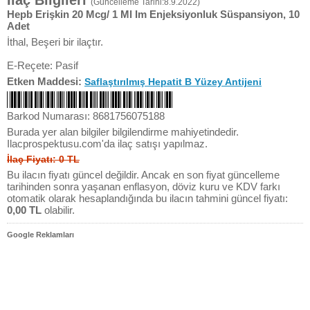
İlaç Bilgileri
(Güncelleme Tarihi:8.9.2022)
Hepb Erişkin 20 Mcg/ 1 Ml Im Enjeksiyonluk Süspansiyon, 10
Adet
İthal, Beşeri bir ilaçtır.
E-Reçete: Pasif
Etken Maddesi:
Saflaştırılmış Hepatit B Yüzey Antijeni
Barkod Numarası: 8681756075188
Burada yer alan bilgiler bilgilendirme mahiyetindedir.
Ilacprospektusu.com'da ilaç satışı yapılmaz.
İlaç Fiyatı: 0 TL
Bu ilacın fiyatı güncel değildir. Ancak en son fiyat güncelleme
tarihinden sonra yaşanan enflasyon, döviz kuru ve KDV farkı
otomatik olarak hesaplandığında bu ilacın tahmini güncel fiyatı:
0,00 TL
olabilir.
Google Reklamları