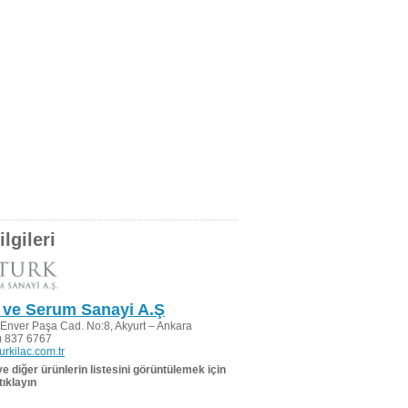
lgileri
ç ve Serum Sanayi A.Ş
Enver Paşa Cad. No:8, Akyurt – Ankara
) 837 6767
urkilac.com.tr
 ve diğer ürünlerin listesini görüntülemek için
tıklayın