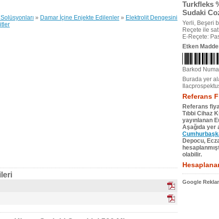
Turkfleks
Sudaki Coze
Solüsyonları
»
Damar İçine Enjekte Edilenler
»
Elektrolit Dengesini
Yerli, Beşeri bi
tler
Reçete ile satıl
E-Reçete: Pas
Etken Madde
Barkod Numa
Burada yer ala
Ilacprospektu
Referans F
Referans fiya
Tıbbi Cihaz 
yayınlanan Eu
Aşağıda yer a
Cumhurbaşkan
Depocu, Eczac
hesaplanmıştı
olabilir.
Hesaplanan
leri
Google Reklam