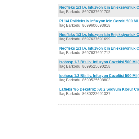
Neofleks 1/3 I.v. Infuzyon Icin Enjeksiyonluk 
İlaç Barkodu: 8697637691705
Pf 1/4 Polideks Iv Infuzyon Icin Cozelti 500 Ml
İlaç Barkodu: 8699606693918
Neofleks 1/3 I.v. Infuzyon Icin Enjeksiyonluk 
İlaç Barkodu: 8697637691699
Neofleks 1/3 I.v. Infuzyon Icin Enjeksiyonluk 
İlaç Barkodu: 8697637691712
Isohosp 1/3 Bfs I.v. Infuzyon Cozeltisi 500 Ml 
İlaç Barkodu: 8699525690258
Isohosp 1/3 Bfs I.v. Infuzyon Cozeltisi 500 Ml 
İlaç Barkodu: 8699525698803
Lafleks %5 Dekstroz %0,2 Sodyum Klorur Coz
İlaç Barkodu: 8680222691327