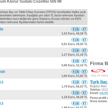
um Klorur Sudaki Cozeltisi 500 Ml
Türkiye İlaç ve Tıbbi Cihaz Kurumu (TITCK) tarafından halka açık
tesinden alınmıştır. Aşağıda yer alan TL bazlı referans fiyatları
belirtilen euro değerine göre Depocu, Eczacı kârları ve KDV
ları referans fiyatlarından farklı olabilir.
 Se
1,52 Euro,
49,28 TL
0,91 Euro,
29,50 TL
1,27 Euro,
41,18 TL
Firma Bi
0,99 Euro,
32,10 TL
Coze
1,66 Euro,
53,82 TL
Turk İla
l S
Büğdüz Mah. 
1,79 Euro,
58,03 TL
Telefon:
(312
Email:
info@t
1,18 Euro,
38,26 TL
Firma profili
firma ismine 
l S
1,99 Euro,
64,52 TL