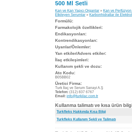
500 Ml Setli
Kan ve Kan Yapıcı Organlar
»
Kan ve Perfüzyon 
Etkileyen Serumlar
»
Karbonhidratlar ile Elektroli
Formülü:
Farmakolojik özellikleri:
Endikasyonları:
Kontrendikasyonları:
Uyarılar/Önlemler:
Yan etkiler/Advers etkiler:
İlaç etkileşimleri:
Kullanım şekli ve dozu:
Atc Kodu:
B05BB02
Üretici Firma:
Turk İlaç ve Serum Sanayi A.Ş
Telefon:
(312) 837 6767
Email:
info@turkilac.com.tr
Kullanma talimatı ve kısa ürün bilgi
Turkfleks Hakkında Kısa Bilgi
Turkfleks Kullanım Şekli ve Talimatı