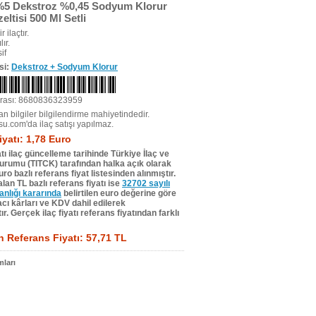
 %5 Dekstroz %0,45 Sodyum Klorur
ltisi 500 Ml Setli
r ilaçtır.
ır.
if
si:
Dekstroz + Sodyum Klorur
rası: 8680836323959
n bilgiler bilgilendirme mahiyetindedir.
su.com'da ilaç satışı yapılmaz.
iyatı: 1,78 Euro
tı ilaç güncelleme tarihinde Türkiye İlaç ve
Kurumu (TITCK) tarafından halka açık olarak
ro bazlı referans fiyat listesinden alınmıştır.
lan TL bazlı referans fiyatı ise
32702 sayılı
lığı kararında
belirtilen euro değerine göre
ı kârları ve KDV dahil edilerek
r. Gerçek ilaç fiyatı referans fiyatından farklı
 Referans Fiyatı: 57,71 TL
ları