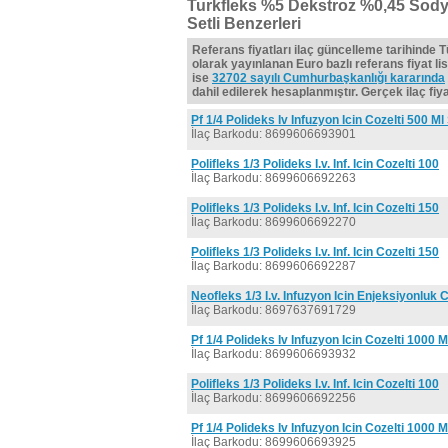
Turkfleks %5 Dekstroz %0,45 Sody
Setli Benzerleri
Referans fiyatları ilaç güncelleme tarihinde 
olarak yayınlanan Euro bazlı referans fiyat lis
ise
32702 sayılı Cumhurbaşkanlığı kararında
dahil edilerek hesaplanmıştır. Gerçek ilaç fiyat
Pf 1/4 Polideks Iv Infuzyon Icin Cozelti 500 Ml
İlaç Barkodu: 8699606693901
Polifleks 1/3 Polideks I.v. Inf. Icin Cozelti 100
İlaç Barkodu: 8699606692263
Polifleks 1/3 Polideks I.v. Inf. Icin Cozelti 150
İlaç Barkodu: 8699606692270
Polifleks 1/3 Polideks I.v. Inf. Icin Cozelti 150
İlaç Barkodu: 8699606692287
Neofleks 1/3 I.v. Infuzyon Icin Enjeksiyonluk 
İlaç Barkodu: 8697637691729
Pf 1/4 Polideks Iv Infuzyon Icin Cozelti 1000 M
İlaç Barkodu: 8699606693932
Polifleks 1/3 Polideks I.v. Inf. Icin Cozelti 100
İlaç Barkodu: 8699606692256
Pf 1/4 Polideks Iv Infuzyon Icin Cozelti 1000 M
İlaç Barkodu: 8699606693925