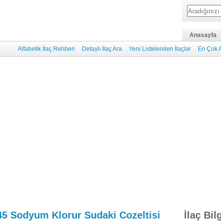
Anasayfa
Alfabetik İlaç Rehberi
Detaylı İlaç Ara
Yeni Listelenilen İlaçlar
En Çok A
45 Sodyum Klorur Sudaki Cozeltisi
İlaç Bil