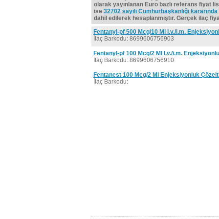
olarak yayınlanan Euro bazlı referans fiyat lis
ise
32702 sayılı Cumhurbaşkanlığı kararında
dahil edilerek hesaplanmıştır. Gerçek ilaç fiyat
Fentanyl-pf 500 Mcg/10 Ml I.v./i.m. Enjeksiyon
İlaç Barkodu: 8699606756903
Fentanyl-pf 100 Mcg/2 Ml I.v./i.m. Enjeksiyonl
İlaç Barkodu: 8699606756910
Fentanest 100 Mcg/2 Ml Enjeksiyonluk Çözelt
İlaç Barkodu: