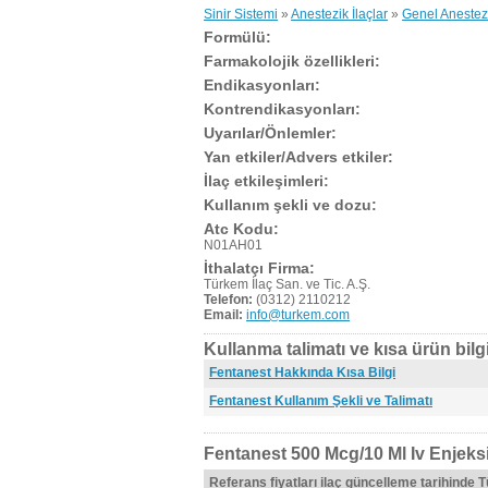
Sinir Sistemi
»
Anestezik İlaçlar
»
Genel Anestez
Formülü:
Farmakolojik özellikleri:
Endikasyonları:
Kontrendikasyonları:
Uyarılar/Önlemler:
Yan etkiler/Advers etkiler:
İlaç etkileşimleri:
Kullanım şekli ve dozu:
Atc Kodu:
N01AH01
İthalatçı Firma:
Türkem İlaç San. ve Tic. A.Ş.
Telefon:
(0312) 2110212
Email:
info@turkem.com
Kullanma talimatı ve kısa ürün bilgi
Fentanest Hakkında Kısa Bilgi
Fentanest Kullanım Şekli ve Talimatı
Fentanest 500 Mcg/10 Ml Iv Enjeksi
Referans fiyatları ilaç güncelleme tarihinde 