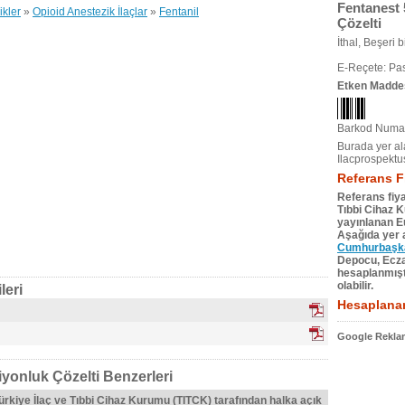
Fentanest 
ikler
»
Opioid Anestezik İlaçlar
»
Fentanil
Çözelti
İthal, Beşeri bi
E-Reçete: Pas
Etken Madde
Barkod Numar
Burada yer ala
Ilacprospektu
Referans F
Referans fiya
Tıbbi Cihaz 
yayınlanan Eu
Aşağıda yer a
Cumhurbaşkan
Depocu, Eczac
hesaplanmıştı
olabilir.
leri
Hesaplanan
Google Reklam
yonluk Çözelti Benzerleri
Türkiye İlaç ve Tıbbi Cihaz Kurumu (TITCK) tarafından halka açık