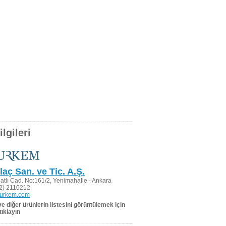
lgileri
laç San. ve Tic. A.Ş.
atlı Cad. No:161/2, Yenimahalle - Ankara
2) 2110212
turkem.com
 ve diğer ürünlerin listesini görüntülemek için
tıklayın