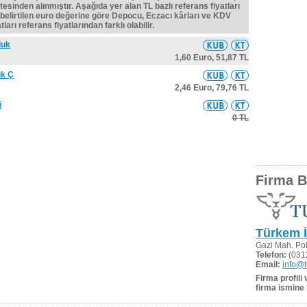
tesinden alınmıştır. Aşağıda yer alan TL bazlı referans fiyatları
belirtilen euro değerine göre Depocu, Eczacı kârları ve KDV
ları referans fiyatlarından farklı olabilir.
luk
1,60 Euro,
51,87 TL
uk Ç
2,46 Euro,
79,76 TL
i
0 TL
Firma Bi
Türkem İ
Gazi Mah. Pol
Telefon:
(031
Email:
info@
Firma profili
firma ismine 