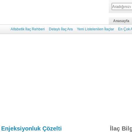
Anasayfa
Alfabetik İlaç Rehberi
Detaylı İlaç Ara
Yeni Listelenilen İlaçlar
En Çok A
 Enjeksiyonluk Çözelti
İlaç Bil