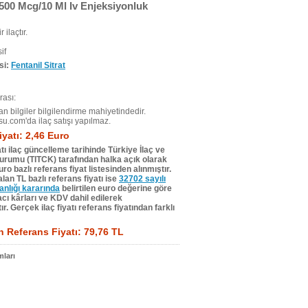
500 Mcg/10 Ml Iv Enjeksiyonluk
r ilaçtır.
if
si:
Fentanil Sitrat
ası:
n bilgiler bilgilendirme mahiyetindedir.
su.com'da ilaç satışı yapılmaz.
iyatı: 2,46 Euro
tı ilaç güncelleme tarihinde Türkiye İlaç ve
Kurumu (TITCK) tarafından halka açık olarak
ro bazlı referans fiyat listesinden alınmıştır.
lan TL bazlı referans fiyatı ise
32702 sayılı
lığı kararında
belirtilen euro değerine göre
ı kârları ve KDV dahil edilerek
r. Gerçek ilaç fiyatı referans fiyatından farklı
 Referans Fiyatı: 79,76 TL
ları