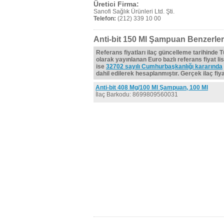
Üretici Firma:
Sanofi Sağlık Ürünleri Ltd. Şti.
Telefon:
(212) 339 10 00
Anti-bit 150 Ml Şampuan Benzerler
Referans fiyatları ilaç güncelleme tarihinde 
olarak yayınlanan Euro bazlı referans fiyat lis
ise
32702 sayılı Cumhurbaşkanlığı kararında
dahil edilerek hesaplanmıştır. Gerçek ilaç fiyat
Anti-bit 408 Mg/100 Ml Şampuan, 100 Ml
İlaç Barkodu: 8699809560031