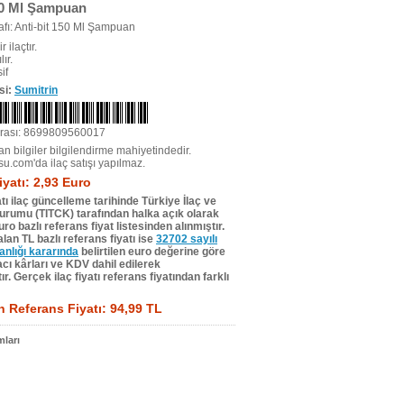
50 Ml Şampuan
r ilaçtır.
ır.
if
si:
Sumitrin
rası: 8699809560017
n bilgiler bilgilendirme mahiyetindedir.
su.com'da ilaç satışı yapılmaz.
iyatı: 2,93 Euro
tı ilaç güncelleme tarihinde Türkiye İlaç ve
Kurumu (TITCK) tarafından halka açık olarak
ro bazlı referans fiyat listesinden alınmıştır.
lan TL bazlı referans fiyatı ise
32702 sayılı
lığı kararında
belirtilen euro değerine göre
ı kârları ve KDV dahil edilerek
r. Gerçek ilaç fiyatı referans fiyatından farklı
 Referans Fiyatı: 94,99 TL
ları