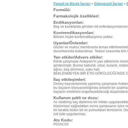
Parazit ve Böcek İlaçları
»
Ektoparazit İlaçları
»
Formülü:
Farmakolojik özellikleri:
Endikasyonları:
Baş ve kasıklarda görülen bit enfestasyonlarını
Kontrendikasyonları:
Bilinen hiçbir kontrendikasyonu yoktur.
Uyarılar/Önlemler:
Gözler ve mukoz membranla temas ettirilmemelidir.
durumlarında kullanılmaz. Tedavi sırasında tüm kı
Yan etkiler/Advers etkiler:
Klinik çalışmalar Antepsin'in yan etkilerinin ön
göstermiştir. Bunlar kabızlık, ishal, bulantı, mided
ağrısı, baş dönmesi, uyku hali.
BEKLENMEYEN BİR ETKİ GÖRÜLDÜĞÜNDE 
İlaç etkileşimleri:
Deney hayvanlarında yapılmış çalışmalar Antepsin'i
bu ilaçların biyoyararlılığında anlamlı bir azalm
ilaçların emilimini engelleyebileceği düşünülerek,
Kullanım şekli ve dozu:
Az ıslatılmış saç diplerine bir miktar uygulandık
köpürmeyi sağladıktan sonra şampuanın iyice nüf
bir tarakla bütün bit ve yumurtaları temizlenir. G
üst üste uygulanmaz.
Atc Kodu:
P03AC03