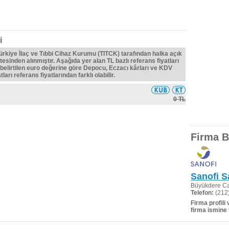
i
Türkiye İlaç ve Tıbbi Cihaz Kurumu (TITCK) tarafından halka açık
tesinden alınmıştır. Aşağıda yer alan TL bazlı referans fiyatları
belirtilen euro değerine göre Depocu, Eczacı kârları ve KDV
ları referans fiyatlarından farklı olabilir.
0 TL
Firma Bi
Sanofi Sa
Büyükdere Cad
Telefon:
(212)
Firma profili
firma ismine 