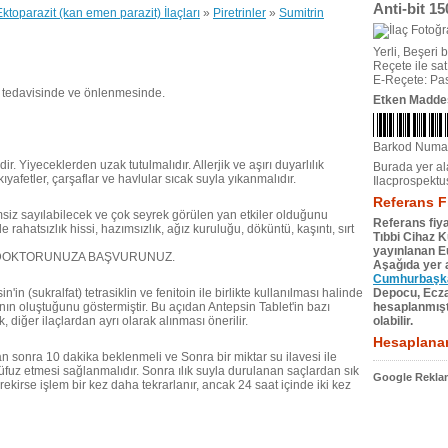
Anti-bit 1
Ektoparazit (kan emen parazit) İlaçları
»
Piretrinler
»
Sumitrin
Yerli, Beşeri bi
Reçete ile satıl
E-Reçete: Pas
n tedavisinde ve önlenmesinde.
Etken Madde
Barkod Numa
 Yiyeceklerden uzak tutulmalıdır. Allerjik ve aşırı duyarlılık
Burada yer ala
yafetler, çarşaflar ve havlular sıcak suyla yıkanmalıdır.
Ilacprospektu
Referans F
emsiz sayılabilecek ve çok seyrek görülen yan etkiler olduğunu
Referans fiya
e rahatsızlık hissi, hazımsızlık, ağız kuruluğu, döküntü, kaşıntı, sırt
Tıbbi Cihaz 
yayınlanan Eu
DOKTORUNUZA BAŞVURUNUZ.
Aşağıda yer a
Cumhurbaşkan
n (sukralfat) tetrasiklin ve fenitoin ile birlikte kullanılması halinde
Depocu, Eczac
anın oluştuğunu göstermiştir. Bu açıdan Antepsin Tablet'in bazı
hesaplanmıştı
 diğer ilaçlardan ayrı olarak alınması önerilir.
olabilir.
Hesaplanan
tan sonra 10 dakika beklenmeli ve Sonra bir miktar su ilavesi ile
uz etmesi sağlanmalıdır. Sonra ılık suyla durulanan saçlardan sık
Google Reklam
erekirse işlem bir kez daha tekrarlanır, ancak 24 saat içinde iki kez