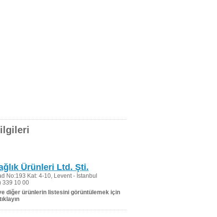
lgileri
ğlık Ürünleri Ltd. Şti.
 No:193 Kat: 4-10, Levent - İstanbul
 339 10 00
 ve diğer ürünlerin listesini görüntülemek için
tıklayın