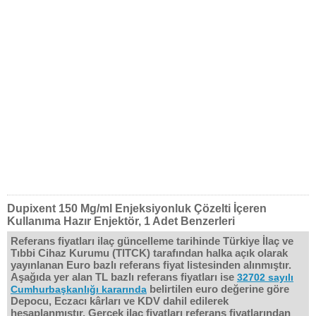
Dupixent 150 Mg/ml Enjeksiyonluk Çözelti İçeren
Kullanıma Hazır Enjektör, 1 Adet Benzerleri
Referans fiyatları ilaç güncelleme tarihinde Türkiye İlaç ve
Tıbbi Cihaz Kurumu (TITCK) tarafından halka açık olarak
yayınlanan Euro bazlı referans fiyat listesinden alınmıştır.
Aşağıda yer alan TL bazlı referans fiyatları ise
32702 sayılı
belirtilen euro değerine göre
Cumhurbaşkanlığı kararında
Depocu, Eczacı kârları ve KDV dahil edilerek
hesaplanmıştır. Gerçek ilaç fiyatları referans fiyatlarından