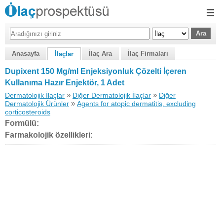
Anasayfa
İlaç Ara
İlaç Firmaları
İlaçlar
Dupixent 150 Mg/ml Enjeksiyonluk Çözelti İçeren
Kullanıma Hazır Enjektör, 1 Adet
»
»
Dermatolojik İlaçlar
Diğer Dermatolojik İlaçlar
Diğer
»
Dermatolojik Ürünler
Agents for atopic dermatitis, excluding
corticosteroids
Formülü:
Farmakolojik özellikleri: