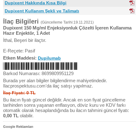
Dupixent Hakkında Kısa Bilgi
Dupixent Kullanım Şekli ve Talimatı
İlaç Bilgileri
(Güncelleme Tarihi:19.11.2021)
Dupixent 150 Mg/ml Enjeksiyonluk Çözelti İçeren Kullanıma
Hazır Enjektör, 1 Adet
İthal, Beşeri bir ilaçtır.
E-Reçete: Pasif
Etken Maddesi:
Dupilumab
Barkod Numarası: 8699809951129
Burada yer alan bilgiler bilgilendirme mahiyetindedir.
Ilacprospektusu.com'da ilaç satışı yapılmaz.
İlaç Fiyatı: 0 TL
Bu ilacın fiyatı güncel değildir. Ancak en son fiyat güncelleme
tarihinden sonra yaşanan enflasyon, döviz kuru ve KDV farkı
otomatik olarak hesaplandığında bu ilacın tahmini güncel fiyatı:
0,00 TL
olabilir.
Google Reklamları