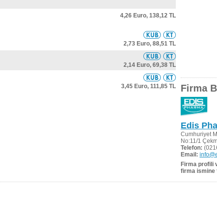
4,26 Euro,
138,12 TL
2,73 Euro,
88,51 TL
2,14 Euro,
69,38 TL
3,45 Euro,
111,85 TL
Firma Bi
Edis Phar
Cumhuriyet M
No:11/1 Çek
Telefon:
(021
Email:
info@
Firma profili
firma ismine 