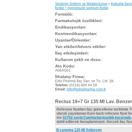
Sindirim Sistemi ve Metabolizma
»
Kabızlık İlaçl
fosfat + monobazik sodyum fosfat
Formülü:
Farmakolojik özellikleri:
Endikasyonları:
Kontrendikasyonları:
Uyarılar/Önlemler:
Yan etkiler/Advers etkiler:
İlaç etkileşimleri:
Kullanım şekli ve dozu:
Atc Kodu:
A06AG01
İthalatçı Firma:
Edis Pharma İlaç San. ve Tic. Ltd. Şti.
Telefon:
(0216) 484 44 59
Email:
info@edispharma.com.tr
Rectus 19+7 Gr 135 Ml Lav. Benzerl
Referans fiyatları ilaç güncelleme tarihinde 
olarak yayınlanan Euro bazlı referans fiyat lis
ise
32702 sayılı Cumhurbaşkanlığı kararında
dahil edilerek hesaplanmıştır. Gerçek ilaç fiyat
B.t.enema 135 Ml Solüsyon