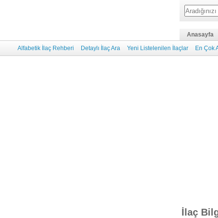
Anasayfa
Alfabetik İlaç Rehberi
Detaylı İlaç Ara
Yeni Listelenilen İlaçlar
En Çok A
İlaç Bil