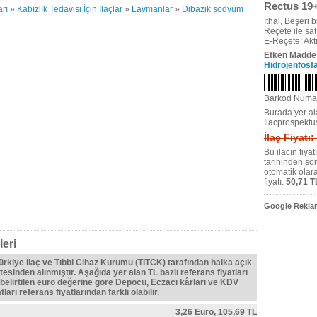
Rectus 19+
arı
»
Kabızlık Tedavisi İçin İlaçlar
»
Lavmanlar
»
Dibazik sodyum
İthal, Beşeri bi
Reçete ile satıl
E-Reçete: Akti
Etken Madde
Hidrojenfosf
Barkod Numa
Burada yer ala
Ilacprospektu
İlaç Fiyatı:
Bu ilacın fiya
tarihinden so
otomatik olar
fiyatı:
50,71 T
Google Reklam
eri
Türkiye İlaç ve Tıbbi Cihaz Kurumu (TITCK) tarafından halka açık
tesinden alınmıştır. Aşağıda yer alan TL bazlı referans fiyatları
belirtilen euro değerine göre Depocu, Eczacı kârları ve KDV
ları referans fiyatlarından farklı olabilir.
3,26 Euro,
105,69 TL