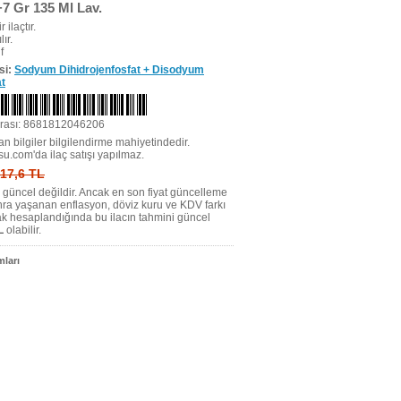
7 Gr 135 Ml Lav.
r ilaçtır.
ır.
f
si:
Sodyum Dihidrojenfosfat + Disodyum
at
rası: 8681812046206
n bilgiler bilgilendirme mahiyetindedir.
su.com'da ilaç satışı yapılmaz.
 17,6 TL
tı güncel değildir. Ancak en son fiyat güncelleme
nra yaşanan enflasyon, döviz kuru ve KDV farkı
ak hesaplandığında bu ilacın tahmini güncel
L
olabilir.
ları