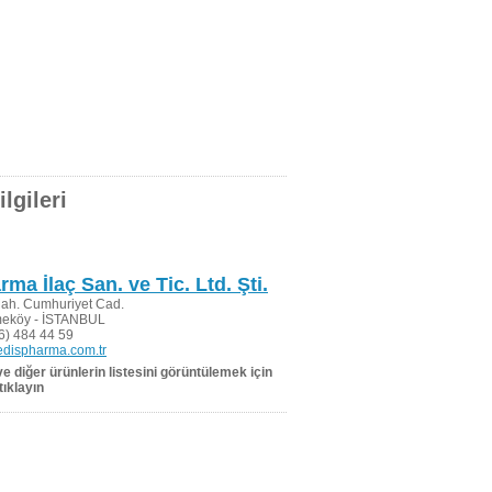
lgileri
ma İlaç San. ve Tic. Ltd. Şti.
ah. Cumhuriyet Cad.
meköy - İSTANBUL
6) 484 44 59
edispharma.com.tr
 ve diğer ürünlerin listesini görüntülemek için
tıklayın