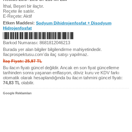
İthal, Beşeri bir ilaçtır.
Reçete ile satılır.
E-Reçete: Aktif
Etken Maddesi:
Sodyum Dihidrojenfosfat + Disodyum
Hidrojenfosfat
Barkod Numarası: 8681812046213
Burada yer alan bilgiler bilgilendirme mahiyetindedir.
Ilacprospektusu.com'da ilaç satışı yapılmaz.
İlaç Fiyatı: 25,97 TL
Bu ilacın fiyatı güncel değildir. Ancak en son fiyat güncelleme
tarihinden sonra yaşanan enflasyon, döviz kuru ve KDV farkı
otomatik olarak hesaplandığında bu ilacın tahmini güncel fiyatı:
74,83 TL
olabilir.
Google Reklamları