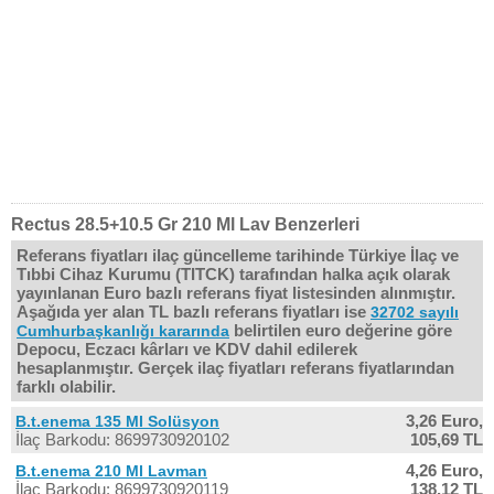
Rectus 28.5+10.5 Gr 210 Ml Lav Benzerleri
Referans fiyatları ilaç güncelleme tarihinde Türkiye İlaç ve
Tıbbi Cihaz Kurumu (TITCK) tarafından halka açık olarak
yayınlanan Euro bazlı referans fiyat listesinden alınmıştır.
Aşağıda yer alan TL bazlı referans fiyatları ise
32702 sayılı
belirtilen euro değerine göre
Cumhurbaşkanlığı kararında
Depocu, Eczacı kârları ve KDV dahil edilerek
hesaplanmıştır. Gerçek ilaç fiyatları referans fiyatlarından
farklı olabilir.
3,26 Euro,
B.t.enema 135 Ml Solüsyon
İlaç Barkodu: 8699730920102
105,69 TL
4,26 Euro,
B.t.enema 210 Ml Lavman
İlaç Barkodu: 8699730920119
138,12 TL