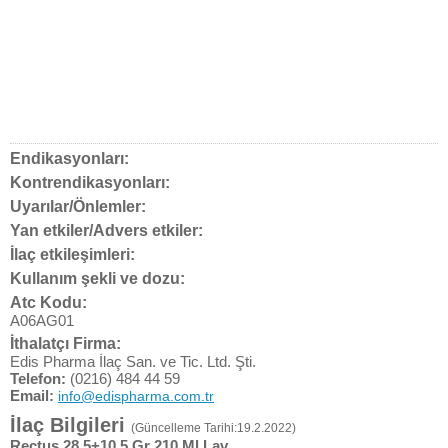
Endikasyonları:
Kontrendikasyonları:
Uyarılar/Önlemler:
Yan etkiler/Advers etkiler:
İlaç etkileşimleri:
Kullanım şekli ve dozu:
Atc Kodu:
A06AG01
İthalatçı Firma:
Edis Pharma İlaç San. ve Tic. Ltd. Şti.
Telefon:
(0216) 484 44 59
Email:
info@edispharma.com.tr
İlaç Bilgileri
(Güncelleme Tarihi:19.2.2022)
Rectus 28.5+10.5 Gr 210 Ml Lav