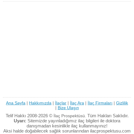
Ana Sayfa
|
Hakkımızda
|
İlaçlar
|
İlaç Ara
|
İlaç Firmaları
|
Gizlilik
|
Bize Ulaşın
Telif Hakkı 2008-2026 ©
Tüm Hakları Saklıdır.
İlaç Prospektüsü.
Uyarı:
Sitemizde yayınladığımız ilaç bilgileri ile doktora
danışmadan kesinlikle ilaç kullanmayınız!
Aksi halde doğabilecek sağlık sorunlarından ilacprospektusu.com