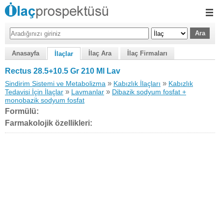
Anasayfa
İlaç Ara
İlaç Firmaları
İlaçlar
Rectus 28.5+10.5 Gr 210 Ml Lav
»
»
Sindirim Sistemi ve Metabolizma
Kabızlık İlaçları
Kabızlık
»
»
Tedavisi İçin İlaçlar
Lavmanlar
Dibazik sodyum fosfat +
monobazik sodyum fosfat
Formülü:
Farmakolojik özellikleri: