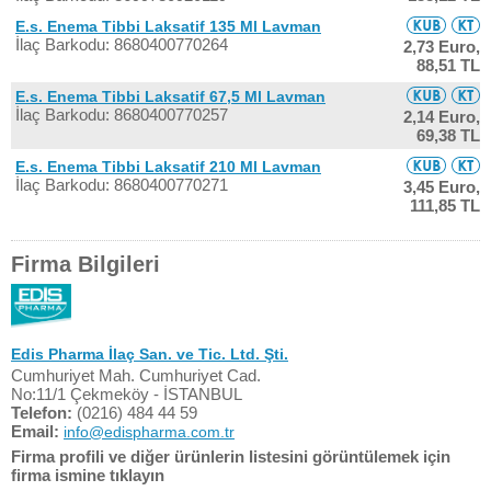
E.s. Enema Tibbi Laksatif 135 Ml Lavman
İlaç Barkodu: 8680400770264
2,73 Euro,
88,51 TL
E.s. Enema Tibbi Laksatif 67,5 Ml Lavman
İlaç Barkodu: 8680400770257
2,14 Euro,
69,38 TL
E.s. Enema Tibbi Laksatif 210 Ml Lavman
İlaç Barkodu: 8680400770271
3,45 Euro,
111,85 TL
Firma Bilgileri
Edis Pharma İlaç San. ve Tic. Ltd. Şti.
Cumhuriyet Mah. Cumhuriyet Cad.
No:11/1 Çekmeköy - İSTANBUL
Telefon:
(0216) 484 44 59
Email:
info@edispharma.com.tr
Firma profili ve diğer ürünlerin listesini görüntülemek için
firma ismine tıklayın