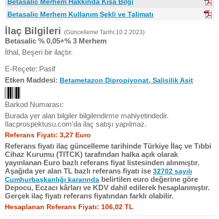
Betasalic Merhem Hakkında Kısa Bilgi
Betasalic Merhem Kullanım Şekli ve Talimatı
İlaç Bilgileri
(Güncelleme Tarihi:10.2.2023)
Betasalic % 0,05+% 3 Merhem
İthal, Beşeri bir ilaçtır.
E-Reçete: Pasif
Etken Maddesi:
Betametazon Dipropiyonat, Salisilik Asit
Barkod Numarası:
Burada yer alan bilgiler bilgilendirme mahiyetindedir.
Ilacprospektusu.com'da ilaç satışı yapılmaz.
Referans Fiyatı: 3,27 Euro
Referans fiyatı ilaç güncelleme tarihinde Türkiye İlaç ve Tıbbi
Cihaz Kurumu (TITCK) tarafından halka açık olarak
yayınlanan Euro bazlı referans fiyat listesinden alınmıştır.
Aşağıda yer alan TL bazlı referans fiyatı ise
32702 sayılı
belirtilen euro değerine göre
Cumhurbaşkanlığı kararında
Depocu, Eczacı kârları ve KDV dahil edilerek hesaplanmıştır.
Gerçek ilaç fiyatı referans fiyatından farklı olabilir.
Hesaplanan Referans Fiyatı: 106,02 TL