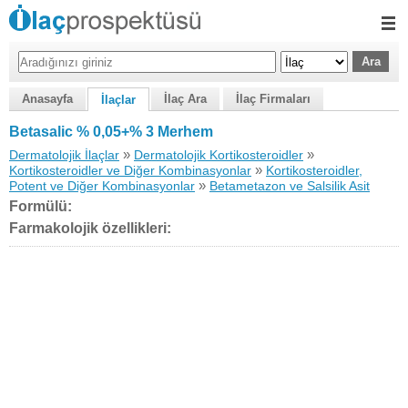
Anasayfa
İlaç Ara
İlaç Firmaları
İlaçlar
Betasalic % 0,05+% 3 Merhem
»
»
Dermatolojik İlaçlar
Dermatolojik Kortikosteroidler
»
Kortikosteroidler ve Diğer Kombinasyonlar
Kortikosteroidler,
»
Potent ve Diğer Kombinasyonlar
Betametazon ve Salsilik Asit
Formülü:
Farmakolojik özellikleri: