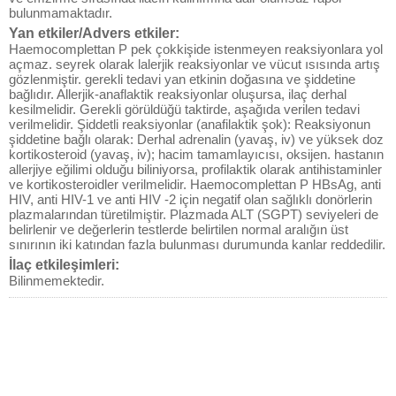
bulunmamaktadır.
Yan etkiler/Advers etkiler:
Haemocomplettan P pek çokkişide istenmeyen reaksiyonlara yol
açmaz. seyrek olarak lalerjik reaksiyonlar ve vücut ısısında artış
gözlenmiştir. gerekli tedavi yan etkinin doğasına ve şiddetine
bağlıdır. Allerjik-anaflaktik reaksiyonlar oluşursa, ilaç derhal
kesilmelidir. Gerekli görüldüğü taktirde, aşağıda verilen tedavi
verilmelidir. Şiddetli reaksiyonlar (anafilaktik şok): Reaksiyonun
şiddetine bağlı olarak: Derhal adrenalin (yavaş, iv) ve yüksek doz
kortikosteroid (yavaş, iv); hacim tamamlayıcısı, oksijen. hastanın
allerjiye eğilimi olduğu biliniyorsa, profilaktik olarak antihistaminler
ve kortikosteroidler verilmelidir. Haemocomplettan P HBsAg, anti
HIV, anti HIV-1 ve anti HIV -2 için negatif olan sağlıklı donörlerin
plazmalarından türetilmiştir. Plazmada ALT (SGPT) seviyeleri de
belirlenir ve değerlerin testlerde belirtilen normal aralığın üst
sınırının iki katından fazla bulunması durumunda kanlar reddedilir.
İlaç etkileşimleri:
Bilinmemektedir.