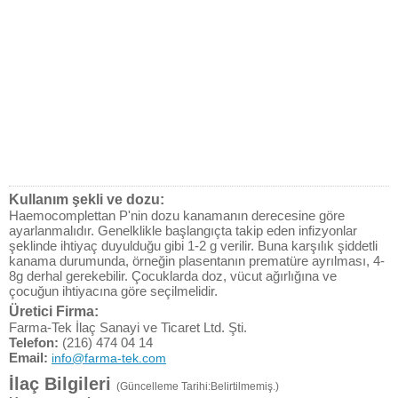
Kullanım şekli ve dozu:
Haemocomplettan P'nin dozu kanamanın derecesine göre
ayarlanmalıdır. Genelklikle başlangıçta takip eden infizyonlar
şeklinde ihtiyaç duyulduğu gibi 1-2 g verilir. Buna karşılık şiddetli
kanama durumunda, örneğin plasentanın prematüre ayrılması, 4-
8g derhal gerekebilir. Çocuklarda doz, vücut ağırlığına ve
çocuğun ihtiyacına göre seçilmelidir.
Üretici Firma:
Farma-Tek İlaç Sanayi ve Ticaret Ltd. Şti.
Telefon:
(216) 474 04 14
Email:
info@farma-tek.com
İlaç Bilgileri
(Güncelleme Tarihi:Belirtilmemiş.)