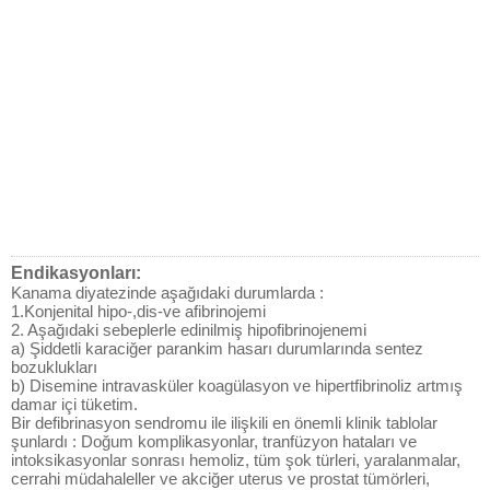
Endikasyonları:
Kanama diyatezinde aşağıdaki durumlarda :
1.Konjenital hipo-,dis-ve afibrinojemi
2. Aşağıdaki sebeplerle edinilmiş hipofibrinojenemi
a) Şiddetli karaciğer parankim hasarı durumlarında sentez
bozuklukları
b) Disemine intravasküler koagülasyon ve hipertfibrinoliz artmış
damar içi tüketim.
Bir defibrinasyon sendromu ile ilişkili en önemli klinik tablolar
şunlardı : Doğum komplikasyonlar, tranfüzyon hataları ve
intoksikasyonlar sonrası hemoliz, tüm şok türleri, yaralanmalar,
cerrahi müdahaleller ve akciğer uterus ve prostat tümörleri,