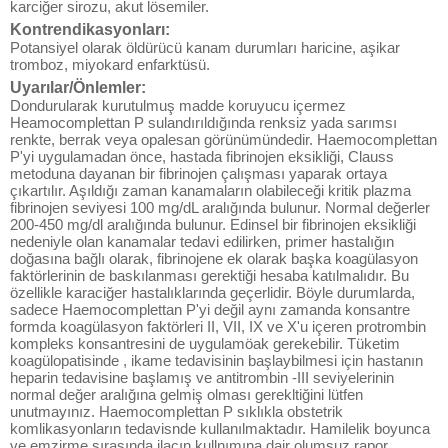
karciğer sirozu, akut lösemiler.
Kontrendikasyonları:
Potansiyel olarak öldürücü kanam durumları haricine, aşikar
tromboz, miyokard enfarktüsü.
Uyarılar/Önlemler:
Dondurularak kurutulmuş madde koruyucu içermez
Heamocomplettan P sulandırıldığında renksiz yada sarımsı
renkte, berrak veya opalesan görünümündedir. Haemocomplettan
P'yi uygulamadan önce, hastada fibrinojen eksikliği, Clauss
metoduna dayanan bir fibrinojen çalışması yaparak ortaya
çıkartılır. Aşıldığı zaman kanamaların olabileceği kritik plazma
fibrinojen seviyesi 100 mg/dL aralığında bulunur. Normal değerler
200-450 mg/dl aralığında bulunur. Edinsel bir fibrinojen eksikliği
nedeniyle olan kanamalar tedavi edilirken, primer hastalığın
doğasına bağlı olarak, fibrinojene ek olarak başka koagülasyon
faktörlerinin de baskılanması gerektiği hesaba katılmalıdır. Bu
özellikle karaciğer hastalıklarında geçerlidir. Böyle durumlarda,
sadece Haemocomplettan P'yi değil aynı zamanda konsantre
formda koagülasyon faktörleri II, VII, IX ve X'u içeren protrombin
kompleks konsantresini de uygulamöak gerekebilir. Tüketim
koagülopatisinde , ikame tedavisinin başlaybilmesi için hastanın
heparin tedavisine başlamış ve antitrombin -III seviyelerinin
normal değer aralığına gelmiş olması gerekltiğini lütfen
unutmayınız. Haemocomplettan P sıklıkla obstetrik
komlikasyonların tedavisnde kullanılmaktadır. Hamilelik boyunca
ve emzirme sırasında ilacın kullnımına dair olumsuz rapor