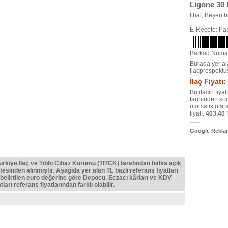
Ligone 30
İthal, Beşeri bi
E-Reçete: Pas
Barkod Numa
Burada yer ala
Ilacprospektu
İlaç Fiyatı
Bu ilacın fiya
tarihinden so
otomatik olar
fiyatı:
403,40 
Google Reklam
Türkiye İlaç ve Tıbbi Cihaz Kurumu (TITCK) tarafından halka açık
tesinden alınmıştır. Aşağıda yer alan TL bazlı referans fiyatları
belirtilen euro değerine göre Depocu, Eczacı kârları ve KDV
ları referans fiyatlarından farklı olabilir.