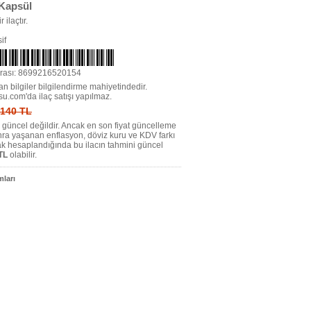
 Kapsül
r ilaçtır.
if
rası: 8699216520154
n bilgiler bilgilendirme mahiyetindedir.
su.com'da ilaç satışı yapılmaz.
: 140 TL
tı güncel değildir. Ancak en son fiyat güncelleme
nra yaşanan enflasyon, döviz kuru ve KDV farkı
ak hesaplandığında bu ilacın tahmini güncel
TL
olabilir.
ları