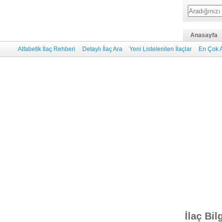
Anasayfa
Alfabetik İlaç Rehberi
Detaylı İlaç Ara
Yeni Listelenilen İlaçlar
En Çok A
İlaç Bil