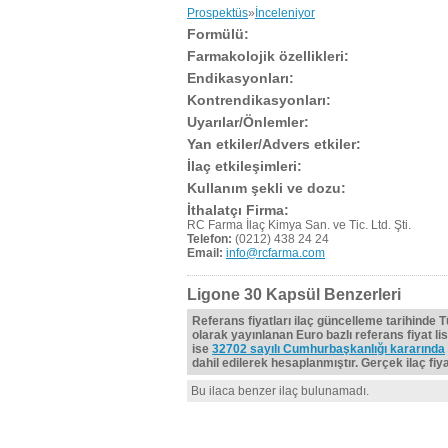
Prospektüs
»
İnceleniyor
Formülü:
Farmakolojik özellikleri:
Endikasyonları:
Kontrendikasyonları:
Uyarılar/Önlemler:
Yan etkiler/Advers etkiler:
İlaç etkileşimleri:
Kullanım şekli ve dozu:
İthalatçı Firma:
RC Farma İlaç Kimya San. ve Tic. Ltd. Şti.
Telefon:
(0212) 438 24 24
Email:
info@rcfarma.com
Ligone 30 Kapsül Benzerleri
Referans fiyatları ilaç güncelleme tarihinde 
olarak yayınlanan Euro bazlı referans fiyat lis
ise
32702 sayılı Cumhurbaşkanlığı kararında
dahil edilerek hesaplanmıştır. Gerçek ilaç fiyat
Bu ilaca benzer ilaç bulunamadı.