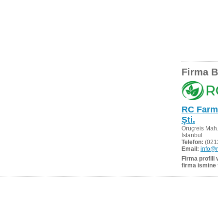
Firma Bi
RC Farma
Şti.
Oruçreis Mah.
İstanbul
Telefon:
(021
Email:
info@
Firma profili
firma ismine 