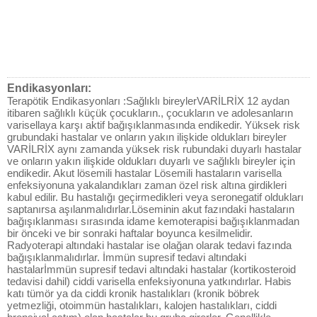
Endikasyonları:
Terapötik Endikasyonları :Sağlıklı bireylerVARİLRİX 12 aydan
itibaren sağlıklı küçük çocukların., çocukların ve adolesanların
varisellaya karşı aktif bağışıklanmasında endikedir. Yüksek risk
grubundaki hastalar ve onların yakın ilişkide oldukları bireyler
VARİLRİX aynı zamanda yüksek risk rubundaki duyarlı hastalar
ve onların yakın ilişkide oldukları duyarlı ve sağlıklı bireyler için
endikedir. Akut lösemili hastalar Lösemili hastaların varisella
enfeksiyonuna yakalandıkları zaman özel risk altına girdikleri
kabul edilir. Bu hastalığı geçirmedikleri veya seronegatif oldukları
saptanırsa aşılanmalıdırlar.Löseminin akut fazındaki hastaların
bağışıklanması sırasında idame kemoterapisi bağışıklanmadan
bir önceki ve bir sonraki haftalar boyunca kesilmelidir.
Radyoterapi altındaki hastalar ise olağan olarak tedavi fazında
bağışıklanmalıdırlar. İmmün supresif tedavi altındaki
hastalarİmmün supresif tedavi altındaki hastalar (kortikosteroid
tedavisi dahil) ciddi varisella enfeksiyonuna yatkındırlar. Habis
katı tümör ya da ciddi kronik hastalıkları (kronik böbrek
yetmezliği, otoimmün hastalıkları, kalojen hastalıkları, ciddi