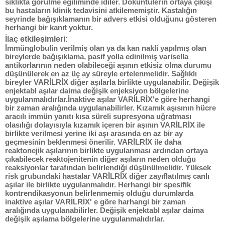
sıklıkta görülme eğiliminde idiler. Döküntülerin ortaya çıkışı
bu hastaların klinik tedavisini atkilememiştir. Kastalığın
seyrinde bağışıklamanın bir advers etkisi olduğunu gösteren
herhangi bir kanıt yoktur.
İlaç etkileşimleri:
İmmünglobulin verilmiş olan ya da kan nakli yapılmış olan
bireylerde bağışıklama, pasif yolla edinilmiş varisella
antikorlarının neden olabileceği aşının etkisiz olma durumu
düşünülerek en az üç ay süreyle ertelenmelidir. Sağlıklı
bireyler VARİLRİX diğer aşılarla birlikte uygulanabilir. Değişik
enjektabl aşılar daima değişik enjeksiyon bölgelerine
uygulanmalıdırlar.İnaktive aşılar VARİLRİX'e göre herhangi
bir zaman aralığında uygulanabilirler. Kızamık aşısının hücre
aracılı immün yanıtı kısa süreli supresyona uğratması
olasılığı dolayısıyla kızamık içeren bir aşının VARİLRİX ile
birlikte verilmesi yerine iki aşı arasında en az bir ay
geçmesinin beklenmesi önerilir. VARİLRİX ile daha
reaktonejik aşılarının birlikte uygulanması ardından ortaya
çıkabilecek reaktojenitenin diğer aşıların neden olduğu
reaksiyonlar tarafından belirlendiği düşünülmelidir. Yüksek
risk grubundaki hastalar VARİLRİX diğer zayıflatılmış canlı
aşılar ile birlikte uygulanmalıdır. Herhangi bir spesifik
kontrendikasyonun belirlenmemiş olduğu durumlarda
inaktive aşılar VARİLRİX' e göre harhangi bir zaman
aralığında uygulanabilirler. Değişik enjektabl aşılar daima
değişik aşılama bölgelerine uygulanmalıdırlar.