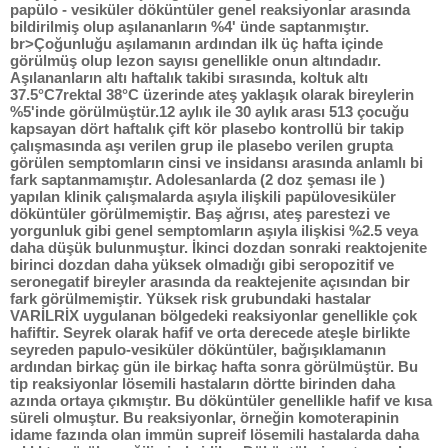
papülo - vesiküler döküntüler genel reaksiyonlar arasında
bildirilmiş olup aşılananların %4' ünde saptanmıştır.
br>Çoğunluğu aşılamanın ardından ilk üç hafta içinde
görülmüş olup lezon sayısı genellikle onun altındadır.
Aşılananların altı haftalık takibi sırasında, koltuk altı
37.5°C7rektal 38°C üzerinde ateş yaklaşık olarak bireylerin
%5'inde görülmüştür.12 aylık ile 30 aylık arası 513 çocuğu
kapsayan dört haftalık çift kör plasebo kontrollü bir takip
çalışmasında aşı verilen grup ile plasebo verilen grupta
görülen semptomların cinsi ve insidansı arasında anlamlı bi
fark saptanmamıştır. Adolesanlarda (2 doz şeması ile )
yapılan klinik çalışmalarda aşıyla ilişkili papülovesiküler
döküntüler görülmemiştir. Baş ağrısı, ateş parestezi ve
yorgunluk gibi genel semptomların aşıyla ilişkisi %2.5 veya
daha düşük bulunmuştur. İkinci dozdan sonraki reaktojenite
birinci dozdan daha yüksek olmadığı gibi seropozitif ve
seronegatif bireyler arasında da reaktejenite açısından bir
fark görülmemiştir. Yüksek risk grubundaki hastalar
VARİLRİX uygulanan bölgedeki reaksiyonlar genellikle çok
hafiftir. Seyrek olarak hafif ve orta derecede ateşle birlikte
seyreden papulo-vesiküler döküntüler, bağışıklamanın
ardından birkaç gün ile birkaç hafta sonra görülmüştür. Bu
tip reaksiyonlar lösemili hastaların dörtte birinden daha
azında ortaya çıkmıştır. Bu döküntüler genellikle hafif ve kısa
süreli olmuştur. Bu reaksiyonlar, örneğin komoterapinin
idame fazında olan immün supreif lösemili hastalarda daha