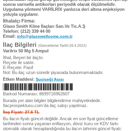
sonraı varisella antikorları periyodik olarak ölçülmelidir.
Uygulama yöntemi VARİLRİX yanlızca deri altına enjeksiyon
yoluyla uygulanır.
İthalatçı Firma:
Glaxo Smith Kline İlaçları San.Ve Tic.A.Ş
Telefon:
(212) 339 44 00
Email:
info@glaxowellcome.com.tr
İlaç Bilgileri
(Güncelleme Tarihi:26.4.2022)
Varilrix 50 Mg 5 Ampul
İthal, Beşeri bir ilaçtır.
Reçete ile satılır.
E-Reçete: Pasif
Not: Bu ilaç uzun süredir piyasada bulunmamaktadır.
Etken Maddesi:
Suçiçeği Aşısı
Barkod Numarası: 8699716962607
Burada yer alan bilgiler bilgilendirme mahiyetindedir.
Ilacprospektusu.com'da ilaç satışı yapılmaz.
İlaç Fiyatı: 27,6 TL
Bu ilacın fiyatı güncel değildir. Ancak en son fiyat güncelleme
tarihinden sonra yaşanan enflasyon, döviz kuru ve KDV farkı
otomatik olarak hesaplandığında bu ilacın tahmini güncel fiyatı: