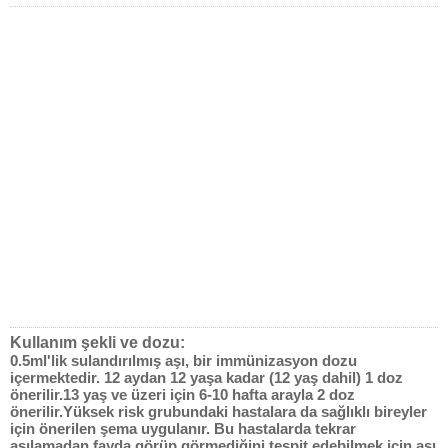
Kullanım şekli ve dozu:
0.5ml'lik sulandırılmış aşı, bir immünizasyon dozu
içermektedir. 12 aydan 12 yaşa kadar (12 yaş dahil) 1 doz
önerilir.13 yaş ve üzeri için 6-10 hafta arayla 2 doz
önerilir.Yüksek risk grubundaki hastalara da sağlıklı bireyler
için önerilen şema uygulanır. Bu hastalarda tekrar
aşılamadan fayda görüp görmediğini tespit edebilmek için aşı