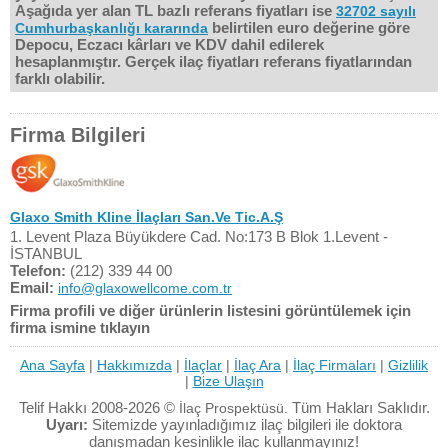
Aşağıda yer alan TL bazlı referans fiyatları ise
32702 sayılı
belirtilen euro değerine göre
Cumhurbaşkanlığı kararında
Depocu, Eczacı kârları ve KDV dahil edilerek
hesaplanmıştır. Gerçek ilaç fiyatları referans fiyatlarından
farklı olabilir.
Firma Bilgileri
Glaxo Smith Kline İlaçları San.Ve Tic.A.Ş
1. Levent Plaza Büyükdere Cad. No:173 B Blok 1.Levent -
İSTANBUL
Telefon:
(212) 339 44 00
Email:
info@glaxowellcome.com.tr
Firma profili ve diğer ürünlerin listesini görüntülemek için
firma ismine tıklayın
Ana Sayfa
|
Hakkımızda
|
İlaçlar
|
İlaç Ara
|
İlaç Firmaları
|
Gizlilik
|
Bize Ulaşın
Telif Hakkı 2008-2026 ©
Tüm Hakları Saklıdır.
İlaç Prospektüsü.
Uyarı:
Sitemizde yayınladığımız ilaç bilgileri ile doktora
danışmadan kesinlikle ilaç kullanmayınız!