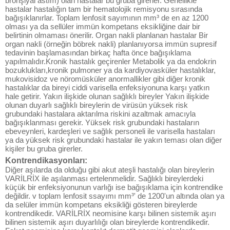
bronşiyal astım) olan hastalar bu gruba girerler. Genellikle
hastalar hastalığın tam bir hematolojik remisyonu sırasında
bağışıklanırlar. Toplam lenfosit sayımının mm³ de en az 1200
olması ya da sellüler immün kompetans eksikliğine dair bir
belirtinin olmaması önerilir. Organ nakli planlanan hastalar Bir
organ nakli (örneğin böbrek nakli) planlanıyorsa immün supresif
tedavinin başlamasından birkaç hafta önce bağışıklama
yapılmalıdır.Kronik hastalık geçirenler Metabolik ya da endokrin
bozuklukları,kronik pulmoner ya da kardiyovasküler hastalıklar,
mukovisidoz ve nöromüsküler anormallikler gibi diğer kronik
hastalıklar da bireyi ciddi varisella enfeksiyonuna karşı yatkın
hale getirir. Yakın ilişkide olunan sağlıklı bireyler Yakın ilişkide
olunan duyarlı sağlıklı bireylerin de virüsün yüksek risk
grubundaki hastalara aktarılma riskini azaltmak amacıyla
bağışıklanması gerekir. Yüksek risk grubundaki hastaların
ebeveynleri, kardeşleri ve sağlık personeli ile varisella hastaları
ya da yüksek risk grubundaki hastalar ile yakın teması olan diğer
kişiler bu gruba girerler.
Kontrendikasyonları:
Diğer aşılarda da olduğu gibi akut ateşli hastalığı olan bireylerin
VARİLRİX ile aşılanması ertelenmelidir. Sağlıklı bireylerdeki
küçük bir enfeksiyonunun varlığı ise bağışıklama için kontrendike
değildir. v toplam lenfosit ssayımı mm³' de 1200'un altında olan ya
da selüler immün kompetans eksikliği gösteren bireylerde
kontrendikedir. VARİLRİX neomisine karşı bilinen sistemik aşırı
bilinen sistemik aşırı duyarlılığı olan bireylerde kontrendikedir.