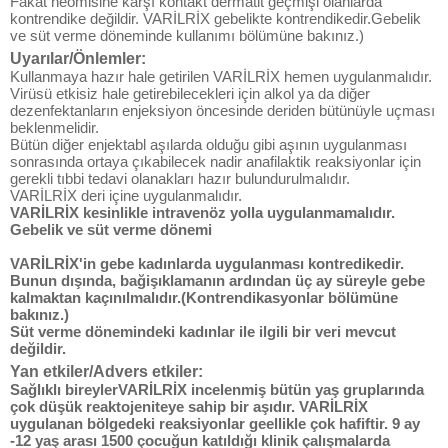
Fakat neomisine karşı kontakt dermatit geçmişi olanlarda
kontrendike değildir. VARİLRİX gebelikte kontrendikedir.Gebelik
ve süt verme döneminde kullanımı bölümüne bakınız.)
Uyarılar/Önlemler:
Kullanmaya hazır hale getirilen VARİLRİX hemen uygulanmalıdır.
Virüsü etkisiz hale getirebilecekleri için alkol ya da diğer
dezenfektanların enjeksiyon öncesinde deriden bütünüyle uçması
beklenmelidir.
Bütün diğer enjektabl aşılarda olduğu gibi aşının uygulanması
sonrasında ortaya çıkabilecek nadir anafilaktik reaksiyonlar için
gerekli tıbbi tedavi olanakları hazır bulundurulmalıdır.
VARİLRİX deri içine uygulanmalıdır.
VARİLRİX kesinlikle intravenöz yolla uygulanmamalıdır.
Gebelik ve süt verme dönemi
VARİLRİX'in gebe kadınlarda uygulanması kontredikedir.
Bunun dışında, bağişıklamanın ardından üç ay süreyle gebe
kalmaktan kaçınılmalıdır.(
Kontrendikasyonlar
bölümüne
bakınız.)
Süt verme dönemindeki kadınlar ile ilgili bir veri mevcut
değildir.
Yan etkiler/Advers etkiler:
Sağlıklı bireylerVARİLRİX incelenmiş bütün yaş gruplarında
çok düşük reaktojeniteye sahip bir aşıdır. VARİLRİX
uygulanan bölgedeki reaksiyonlar geellikle çok hafiftir. 9 ay
-12 yaş arası 1500 çocuğun katıldığı klinik çalışmalarda