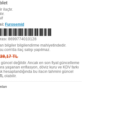
blet
r ilaçtır.
ır.
if
si:
Furosemid
rası: 8699774010128
n bilgiler bilgilendirme mahiyetindedir.
su.com'da ilaç satışı yapılmaz.
: 38,17 TL
tı güncel değildir. Ancak en son fiyat güncelleme
nra yaşanan enflasyon, döviz kuru ve KDV farkı
ak hesaplandığında bu ilacın tahmini güncel
TL
olabilir.
ları