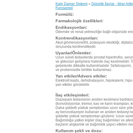
Kalp Damar Sistemi
»
Diüretik İlaçlar - İdrar Arttır
Furosemid
Formülü:
Farmakolojik özellikleri:
Endikasyonları:
Ödemde ve renal yetmezliğe bağlı oligürüde end
Kontrendikasyonları:
Akut glömerulonefrit, potasyum eksikliği, dijita
sirozunda kontrendikedir.
Uyarılar/Önlemler:
Uzun süreli tedavilerde prostat hipertrofisi, ser
ve glikozüri gelişmesi halinde ilaç kesilmelidir. T
gebelerde dikkatle kullanılmalıdır. Sefalosporin, am
ve probenisidle birlikte kullanılmaz.
Yan etkiler/Advers etkiler:
Elektrolit kaybı, dehidratasyon, hipokalemi, hipo
yan etkiler görülebilir.
İlaç etkileşimleri:
Diazepam tedavisinin aniden kesilmesi barbitur
(konvülsiyonlar, tremor, kas ve karın krampları
Daha şiddetli yokluk semptomları uzun süre yüks
ay benzodiazepin kullanan ve aniden tedaviyi kes
şiddette yokluk semptomları gözlenir. Uzun sürel
Bağımlılığa yatkın kişiler (ilaç bağımlıları ve alk
ilaçların alışkanlık ve bağımlılık yapıcı etkileri ne
Kullanım şekli ve dozu: