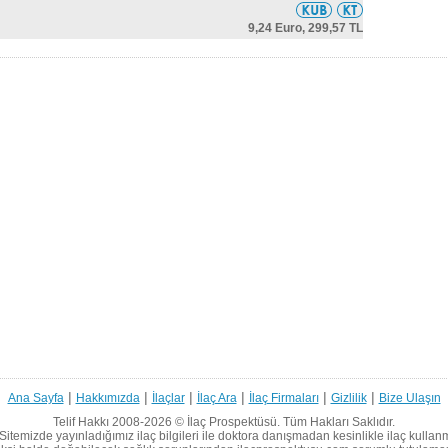
9,24 Euro,
299,57 TL
|
|
|
|
|
|
Ana Sayfa
Hakkımızda
İlaçlar
İlaç Ara
İlaç Firmaları
Gizlilik
Bize Ulaşın
Telif Hakkı 2008-2026 ©
İlaç Prospektüsü.
Tüm Hakları Saklıdır.
Sitemizde yayınladığımız ilaç bilgileri ile doktora danışmadan kesinlikle ilaç kullan