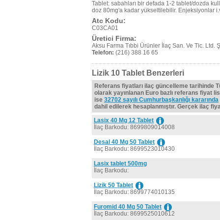
Tablet: sabahları bir defada 1-2 tablet/dozda kul
doz 80mg'a kadar yükseltilebilir. Enjeksiyonlar i.
Atc Kodu:
C03CA01
Üretici Firma:
Aksu Farma Tıbbi Ürünler İlaç San. Ve Tic. Ltd. Şt
Telefon:
(216) 388 16 65
Lizik 10 Tablet Benzerleri
Referans fiyatları ilaç güncelleme tarihinde 
olarak yayınlanan Euro bazlı referans fiyat lis
ise
32702 sayılı Cumhurbaşkanlığı kararında
dahil edilerek hesaplanmıştır. Gerçek ilaç fiyat
Lasix 40 Mg 12 Tablet
İlaç Barkodu: 8699809014008
Desal 40 Mg 50 Tablet
İlaç Barkodu: 8699523010430
Lasix tablet 500mg
İlaç Barkodu:
Lizik 50 Tablet
İlaç Barkodu: 8699774010135
Furomid 40 Mg 50 Tablet
İlaç Barkodu: 8699525010612