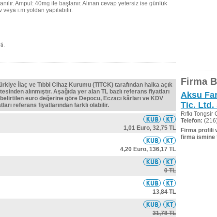
lanılır. Ampul: 40mg ile başlanır. Alınan cevap yetersiz ise günlük
v veya i.m yoldan yapılabilir.
i.
Firma Bi
Türkiye İlaç ve Tıbbi Cihaz Kurumu (TITCK) tarafından halka açık
tesinden alınmıştır. Aşağıda yer alan TL bazlı referans fiyatları
Aksu Far
belirtilen euro değerine göre Depocu, Eczacı kârları ve KDV
Tic. Ltd. 
ları referans fiyatlarından farklı olabilir.
Rıfkı Tongsir
Telefon:
(216)
1,01 Euro,
32,75 TL
Firma profili
firma ismine 
4,20 Euro,
136,17 TL
0 TL
13,84 TL
31,78 TL