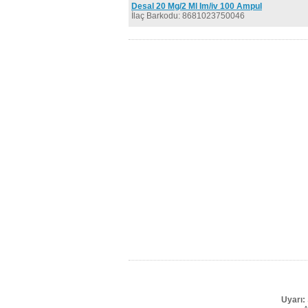
Desal 20 Mg/2 Ml Im/iv 100 Ampul
İlaç Barkodu: 8681023750046
Uyarı: