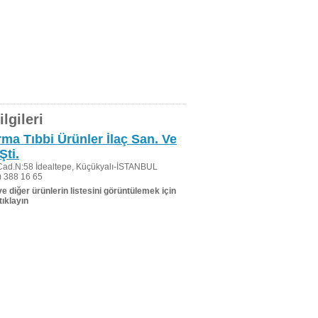
lgileri
ma Tıbbi Ürünler İlaç San. Ve
Şti.
 Cad.N:58 İdealtepe, Küçükyalı-İSTANBUL
 388 16 65
 ve diğer ürünlerin listesini görüntülemek için
tıklayın