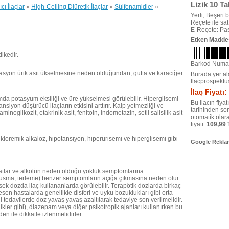
Lizik 10 Ta
ıcı İlaçlar
»
High-Ceiling Diüretik İlaçlar
»
Sülfonamidler
»
Yerli, Beşeri bi
Reçete ile satıl
E-Reçete: Pas
Etken Madde
ikedir.
Barkod Numa
lizasyon ürik asit ükselmesine neden olduğundan, gutta ve karaciğer
Burada yer ala
Ilacprospektu
İlaç Fiyatı
umda potasyum eksiliği ve üre yükselmesi görülebilir. Hiperglisemi
Bu ilacın fiya
ansiyon düşürücü ilaçların etkisini arttırır. Kalp yetmezliği ve
tarihinden so
inoglikozit, etakrinik asit, fenitoin, indometazin, setil salisilik asit
otomatik olar
fiyatı:
109,99 
 kloremik alkaloz, hipotansiyon, hiperürisemi ve hiperglisemi gibi
Google Reklam
atlar ve alkolün neden olduğu yokluk semptomlarına
, kusma, terleme) benzer semptomların açığa çıkmasına neden olur.
ek dozda ilaç kullananlarda görülebilir. Terapötik dozlarda birkaç
en hastalarda genellikle disfori ve uyku bozuklukları gibi orta
i tedavilerde doz yavaş yavaş azaltılarak tedaviye son verilmelidir.
olikler gibi), diazepam veya diğer psikotropik ajanları kullanırken bu
den ile dikkatle izlenmelidirler.