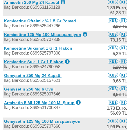
Armisetin 250 Mg 24 Kapsül
İlaç Barkodu: 8699531150128
1,89 Euro,
61,28 TL
Kemicetine Oftalmik % 1 5 Gr Pomad
İlaç Barkodu: 8699525447296
3,26 TL
Kemicetine 125 Mg 100 Mlsuspansiyon
İlaç Barkodu: 8699525707338
73,15 TL
Kemicetine Suksinat 1 Gr 1 Flakon
İlaç Barkodu: 8699525797308
5,29 TL
Kemicetine Suk. 1 Gr 1 Flakon
İlaç Barkodu: 8699524790058
5,29 TL
Gemysetin 250 Mg 24 Kapsül
İlaç Barkodu: 8699525157621
9,68 TL
Gemysetin 250 Mg 6 Ovul
İlaç Barkodu: 8699525907646
9,56 TL
Armisetin 5 Ml 125 Mg 100 Ml Şurup
İlaç Barkodu: 8699531700347
1,73 Euro,
56,09 TL
Gemysetin 125 Mg 100 Mlsuspansiyon
İlaç Barkodu: 8699525707666
1,99 Euro,