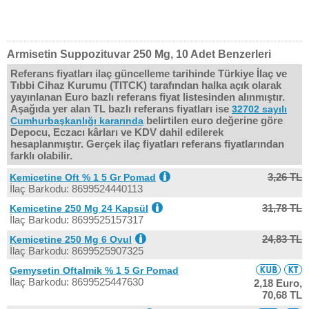
Armisetin Suppozituvar 250 Mg, 10 Adet Benzerleri
Referans fiyatları ilaç güncelleme tarihinde Türkiye İlaç ve
Tıbbi Cihaz Kurumu (TITCK) tarafından halka açık olarak
yayınlanan Euro bazlı referans fiyat listesinden alınmıştır.
Aşağıda yer alan TL bazlı referans fiyatları ise
32702 sayılı
belirtilen euro değerine göre
Cumhurbaşkanlığı kararında
Depocu, Eczacı kârları ve KDV dahil edilerek
hesaplanmıştır. Gerçek ilaç fiyatları referans fiyatlarından
farklı olabilir.
3,26 TL
Kemicetine Oft % 1 5 Gr Pomad
İlaç Barkodu: 8699524440113
31,78 TL
Kemicetine 250 Mg 24 Kapsül
İlaç Barkodu: 8699525157317
24,83 TL
Kemicetine 250 Mg 6 Ovul
İlaç Barkodu: 8699525907325
Gemysetin Oftalmik % 1 5 Gr Pomad
İlaç Barkodu: 8699525447630
2,18 Euro,
70,68 TL