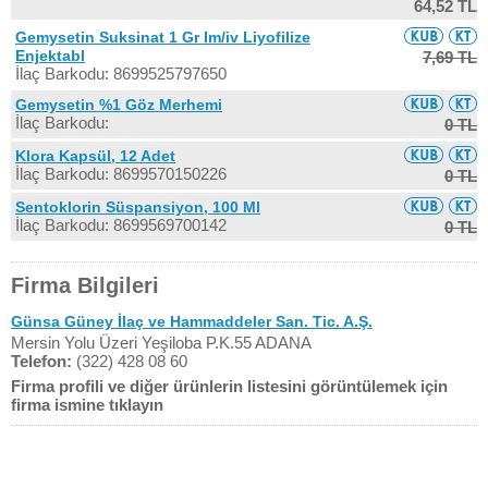
64,52 TL
Gemysetin Suksinat 1 Gr Im/iv Liyofilize
Enjektabl
7,69 TL
İlaç Barkodu: 8699525797650
Gemysetin %1 Göz Merhemi
İlaç Barkodu:
0 TL
Klora Kapsül, 12 Adet
İlaç Barkodu: 8699570150226
0 TL
Sentoklorin Süspansiyon, 100 Ml
İlaç Barkodu: 8699569700142
0 TL
Firma Bilgileri
Günsa Güney İlaç ve Hammaddeler San. Tic. A.Ş.
Mersin Yolu Üzeri Yeşiloba P.K.55 ADANA
Telefon:
(322) 428 08 60
Firma profili ve diğer ürünlerin listesini görüntülemek için
firma ismine tıklayın