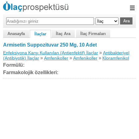
Anasayfa
İlaç Ara
İlaç Firmaları
İlaçlar
Armisetin Suppozituvar 250 Mg, 10 Adet
»
Enfeksiyona Karşı Kullanılan (Antienfektif) İlaçlar
Antibakteriyel
»
»
»
(Antibiyotik) İlaçlar
Amfenikoller
Amfenikoller
Kloramfenikol
Formülü:
Farmakolojik özellikleri: