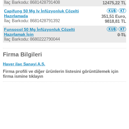
İlaç Barkodu: 8681428791408
12475,22 TL
Capifung 50 Mg Iv İnfüzyonluk Çözelti
Hazırlamada
351,51 Euro,
İlaç Barkodu: 8681428791392
9818,81 TL
Funsocol 50 Mg İnfüzyonluk Çözelti
Hazırlamak İçin
0 TL
İlaç Barkodu: 8680222790044
Firma Bilgileri
Haver ilaç Sanayi A.Ş.
Firma profili ve diğer ürünlerin listesini görüntülemek için
firma ismine tıklayın