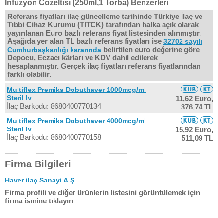
Infuzyon Cozeltisi (250ml,1 Torba) Benzerleri
Referans fiyatları ilaç güncelleme tarihinde Türkiye İlaç ve
Tıbbi Cihaz Kurumu (TITCK) tarafından halka açık olarak
yayınlanan Euro bazlı referans fiyat listesinden alınmıştır.
Aşağıda yer alan TL bazlı referans fiyatları ise
32702 sayılı
belirtilen euro değerine göre
Cumhurbaşkanlığı kararında
Depocu, Eczacı kârları ve KDV dahil edilerek
hesaplanmıştır. Gerçek ilaç fiyatları referans fiyatlarından
farklı olabilir.
Multiflex Premiks Dobuthaver 1000mcg/ml
Steril Iv
11,62 Euro,
İlaç Barkodu: 8680400770134
376,74 TL
Multiflex Premiks Dobuthaver 4000mcg/ml
Steril Iv
15,92 Euro,
İlaç Barkodu: 8680400770158
511,09 TL
Firma Bilgileri
Haver ilaç Sanayi A.Ş.
Firma profili ve diğer ürünlerin listesini görüntülemek için
firma ismine tıklayın