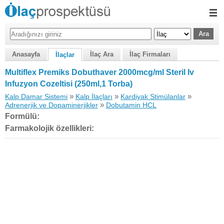
Anasayfa
İlaç Ara
İlaç Firmaları
İlaçlar
Multiflex Premiks Dobuthaver 2000mcg/ml Steril Iv
Infuzyon Cozeltisi (250ml,1 Torba)
»
»
»
Kalp Damar Sistemi
Kalp İlaçları
Kardiyak Stimülanlar
»
Adrenerjik ve Dopaminerjikler
Dobutamin HCL
Formülü:
Farmakolojik özellikleri: