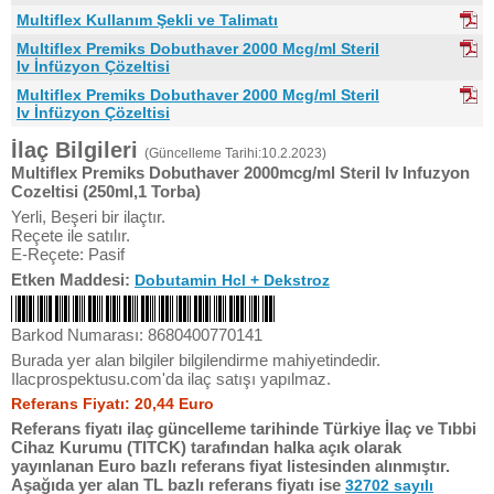
Multiflex Kullanım Şekli ve Talimatı
Multiflex Premiks Dobuthaver 2000 Mcg/ml Steril
Iv İnfüzyon Çözeltisi
Multiflex Premiks Dobuthaver 2000 Mcg/ml Steril
Iv İnfüzyon Çözeltisi
İlaç Bilgileri
(Güncelleme Tarihi:10.2.2023)
Multiflex Premiks Dobuthaver 2000mcg/ml Steril Iv Infuzyon
Cozeltisi (250ml,1 Torba)
Yerli, Beşeri bir ilaçtır.
Reçete ile satılır.
E-Reçete: Pasif
Etken Maddesi:
Dobutamin Hcl + Dekstroz
Barkod Numarası: 8680400770141
Burada yer alan bilgiler bilgilendirme mahiyetindedir.
Ilacprospektusu.com'da ilaç satışı yapılmaz.
Referans Fiyatı: 20,44 Euro
Referans fiyatı ilaç güncelleme tarihinde Türkiye İlaç ve Tıbbi
Cihaz Kurumu (TITCK) tarafından halka açık olarak
yayınlanan Euro bazlı referans fiyat listesinden alınmıştır.
Aşağıda yer alan TL bazlı referans fiyatı ise
32702 sayılı