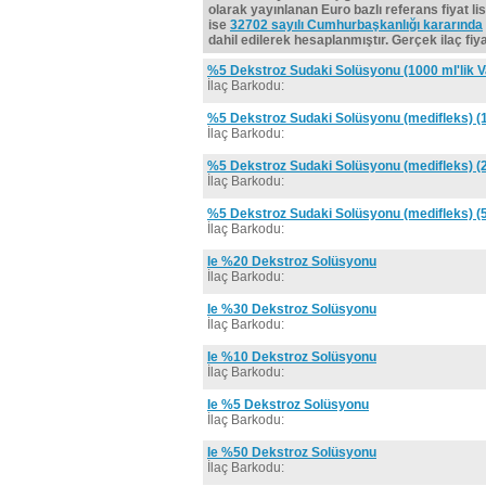
olarak yayınlanan Euro bazlı referans fiyat lis
ise
32702 sayılı Cumhurbaşkanlığı kararında
dahil edilerek hesaplanmıştır. Gerçek ilaç fiyat
%5 Dekstroz Sudaki Solüsyonu (1000 ml'lik V
İlaç Barkodu:
%5 Dekstroz Sudaki Solüsyonu (medifleks) (1
İlaç Barkodu:
%5 Dekstroz Sudaki Solüsyonu (medifleks) (2
İlaç Barkodu:
%5 Dekstroz Sudaki Solüsyonu (medifleks) (5
İlaç Barkodu:
Ie %20 Dekstroz Solüsyonu
İlaç Barkodu:
Ie %30 Dekstroz Solüsyonu
İlaç Barkodu:
Ie %10 Dekstroz Solüsyonu
İlaç Barkodu:
Ie %5 Dekstroz Solüsyonu
İlaç Barkodu:
Ie %50 Dekstroz Solüsyonu
İlaç Barkodu: