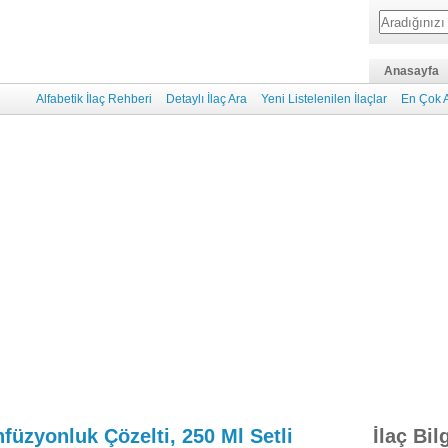
Anasayfa
Alfabetik İlaç Rehberi
Detaylı İlaç Ara
Yeni Listelenilen İlaçlar
En Çok A
nfüzyonluk Çözelti, 250 Ml Setli
İlaç Bil