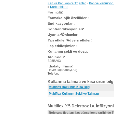
Kan ve Kan Yapıcı Organlar
»
Kan ve Perfüzyon 
»
Karbonhidrat
Formülü:
Farmakolojik özellikleri:
Endikasyonları:
Kontrendikasyonları:
Uyarılar/Önlemler:
Yan etkiler/Advers etkiler:
İlaç etkileşimleri:
Kullanım şekli ve dozu:
Atc Kodu:
B05BA03
İthalatçı Firma:
Haver ilaç Sanayi A.Ş.
Telefon:
Kullanma talimatı ve kısa ürün bilgi
Multiflex Hakkında Kısa Bilgi
Multiflex Kullanım Şekli ve Talimatı
Multiflex %5 Dekstroz I.v. İnfüzyonl
Referans fiyatları ilaç güncelleme tarihinde 