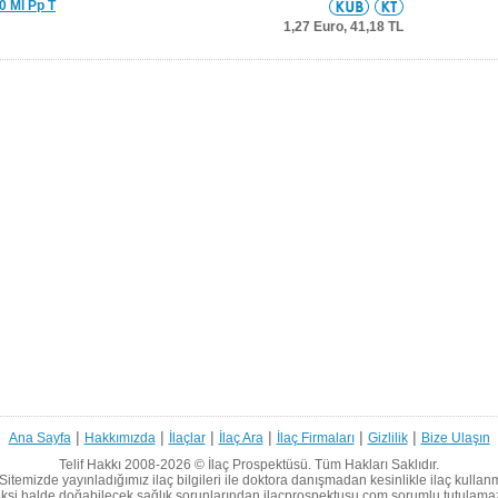
0 Ml Pp T
1,27 Euro,
41,18 TL
|
|
|
|
|
|
Ana Sayfa
Hakkımızda
İlaçlar
İlaç Ara
İlaç Firmaları
Gizlilik
Bize Ulaşın
Telif Hakkı 2008-2026 ©
İlaç Prospektüsü.
Tüm Hakları Saklıdır.
Sitemizde yayınladığımız ilaç bilgileri ile doktora danışmadan kesinlikle ilaç kullan
ksi halde doğabilecek sağlık sorunlarından ilacprospektusu.com sorumlu tutulama