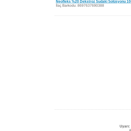
Neofleks %20 Dekstroz Sudaki Solüsyonu 10
İlaç Barkodu: 8697637690388
Uyarı:
A