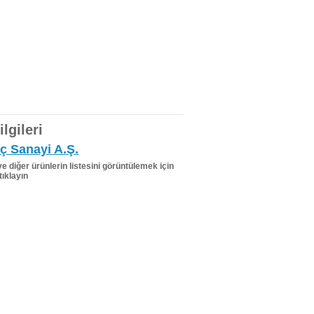
lgileri
aç Sanayi A.Ş.
 ve diğer ürünlerin listesini görüntülemek için
tıklayın