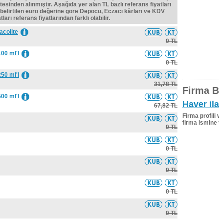
tesinden alınmıştır. Aşağıda yer alan TL bazlı referans fiyatları
belirtilen euro değerine göre Depocu, Eczacı kârları ve KDV
ları referans fiyatlarından farklı olabilir.
acolite
0 TL
00 ml'l
0 TL
50 ml'l
31,78 TL
Firma Bi
00 ml'l
Haver il
67,82 TL
Firma profili
firma ismine 
0 TL
0 TL
0 TL
0 TL
0 TL