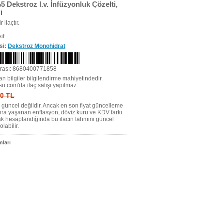
5 Dekstroz I.v. İnfüzyonluk Çözelti,
i
r ilaçtır.
if
si:
Dekstroz Monohidrat
rası: 8680400771858
n bilgiler bilgilendirme mahiyetindedir.
su.com'da ilaç satışı yapılmaz.
 0 TL
tı güncel değildir. Ancak en son fiyat güncelleme
nra yaşanan enflasyon, döviz kuru ve KDV farkı
ak hesaplandığında bu ilacın tahmini güncel
olabilir.
ları