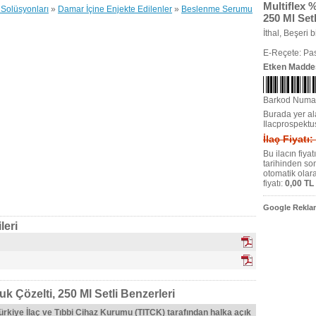
Multiflex %
Solüsyonları
»
Damar İçine Enjekte Edilenler
»
Beslenme Serumu
250 Ml Setl
İthal, Beşeri bi
E-Reçete: Pas
Etken Madde
Barkod Numa
Burada yer ala
Ilacprospektu
İlaç Fiyatı:
Bu ilacın fiya
tarihinden so
otomatik olar
fiyatı:
0,00 TL
Google Reklam
leri
uk Çözelti, 250 Ml Setli Benzerleri
Türkiye İlaç ve Tıbbi Cihaz Kurumu (TITCK) tarafından halka açık