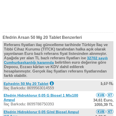
Efedrin Arsan 50 Mg 20 Tablet Benzerleri
Referans fiyatları ilaç güncelleme tarihinde Türkiye İlaç ve
Tıbbi Cihaz Kurumu (TITCK) tarafından halka açık olarak
yayınlanan Euro bazlı referans fiyat listesinden alınmıştır.
Aşağıda yer alan TL bazlı referans fiyatları ise
32702 sayılı
belirtilen euro değerine göre
Cumhurbaşkanlığı kararında
Depocu, Eczacı kârları ve KDV dahil edilerek
hesaplanmıştır. Gerçek ilaç fiyatları referans fiyatlarından
farklı olabilir.
1,17 TL
Ephedrin 50 Mg 20 Tablet
İlaç Barkodu: 8699563014559
Efedrin Hidroklorur 0,05 G Biosel 1 Mlx100
Ampul
34,61 Euro,
İlaç Barkodu: 8699788750393
1055,39 TL
Efedrin Hidroklorur 0,05 G/ml Biosel Ampul