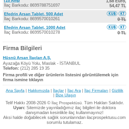
(10 Amp
1,68 Euro,
İlaç Barkodu: 8699788751697
54,47 TL
Efedrin Arsan Tablet, 500 Adet
İlaç Barkodu: 8699570010261
0 TL
Efedrin Arsan Tablet, 1000 Adet
İlaç Barkodu: 8699570010278
0 TL
Firma Bilgileri
Hüsnü Arsan İlaçları A.Ş.
Ayazağa Köyü Yolu, Maslak - İSTANBUL
Telefon:
(212) 285 19 35
Firma profili ve diğer ürünlerin listesini görüntülemek için
firma ismine tıklayın
Ana Sayfa
|
Hakkımızda
|
İlaçlar
|
İlaç Ara
|
İlaç Firmaları
|
Gizlilik
|
Bize Ulaşın
Telif Hakkı 2008-2026 ©
Tüm Hakları Saklıdır.
İlaç Prospektüsü.
Uyarı:
Sitemizde yayınladığımız ilaç bilgileri ile doktora
danışmadan kesinlikle ilaç kullanmayınız!
Aksi halde doğabilecek sağlık sorunlarından ilacprospektusu.com
sorumlu tutulamaz.