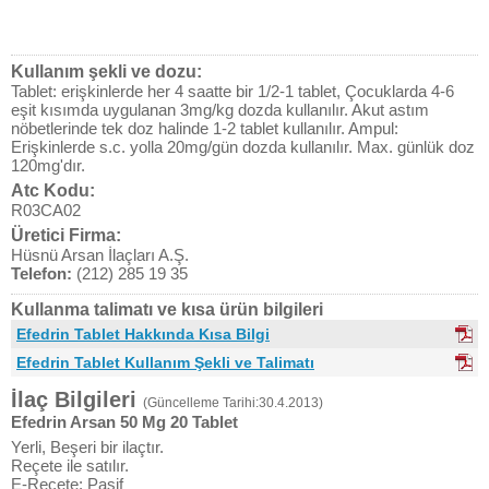
Kullanım şekli ve dozu:
Tablet: erişkinlerde her 4 saatte bir 1/2-1 tablet, Çocuklarda 4-6
eşit kısımda uygulanan 3mg/kg dozda kullanılır. Akut astım
nöbetlerinde tek doz halinde 1-2 tablet kullanılır. Ampul:
Erişkinlerde s.c. yolla 20mg/gün dozda kullanılır. Max. günlük doz
120mg'dır.
Atc Kodu:
R03CA02
Üretici Firma:
Hüsnü Arsan İlaçları A.Ş.
Telefon:
(212) 285 19 35
Kullanma talimatı ve kısa ürün bilgileri
Efedrin Tablet Hakkında Kısa Bilgi
Efedrin Tablet Kullanım Şekli ve Talimatı
İlaç Bilgileri
(Güncelleme Tarihi:30.4.2013)
Efedrin Arsan 50 Mg 20 Tablet
Yerli, Beşeri bir ilaçtır.
Reçete ile satılır.
E-Reçete: Pasif