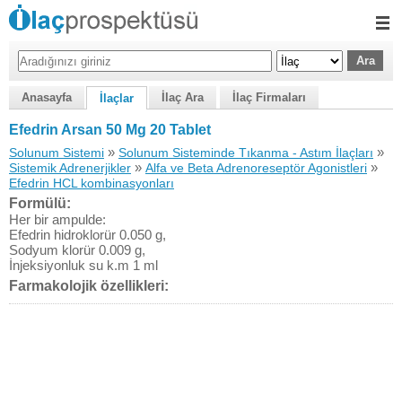
Anasayfa
İlaç Ara
İlaç Firmaları
İlaçlar
Efedrin Arsan 50 Mg 20 Tablet
»
»
Solunum Sistemi
Solunum Sisteminde Tıkanma - Astım İlaçları
»
»
Sistemik Adrenerjikler
Alfa ve Beta Adrenoreseptör Agonistleri
Efedrin HCL kombinasyonları
Formülü:
Her bir ampulde:
Efedrin hidroklorür 0.050 g,
Sodyum klorür 0.009 g,
İnjeksiyonluk su k.m 1 ml
Farmakolojik özellikleri: