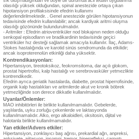
sık oluşmadığından ve böyle bir durumda acil tedavi uygulanma
olasılığı yüksek olduğundan, spinal anestezide ortaya çıkan
hipotansiyon profilaksisinde efedrin kullanımı
değerlendirilmektedir. . Genel anestezide görülen hipotansiyonun
tedavisinde efedrin kullanılabilir; ancak kardiyak aritmi oluşma
olasılığı gözönünde bulundurulmalıdır.
- Aritmiler : Efedrin atrioventriküler nod blokajının neden olduğu
senkopal episodların ve bradikardinin tedavisinde geçici
ventriküler hız desteği sağlamak amacıyla kullanılır. İlaç, Adams-
Stokes hastalığında ve karotid sinüs sendromunda da etkilidir;
ancak isoproterenolün etkinliği daha yüksektir.
Kontrendikasyonları:
Hipertansiyon, tireotoksikoz, feokromsitoma, dar açılı glokom,
prostat hipertrofisi, kalp hastalığı ve serebrovasküler yetmezlikte
kontrendikedir.
Efedrin ayrıca geriatik hastalarda, diabette, prostat hiperrofisinde,
organik kalp hastalıkları ve aritmilerde akut ve kronik böbrek
yetmezliğinde son derece dikkatle kullanılmalıdır.
Uyarılar/Önlemler:
MAO inhibitörleri ile birlikte kullanılmamalıdır. Gebelerde,
yaşlılarda, uyku zorluğu çekenlerde ve laktasyonda
kullanılmamalıdır. Alko, ergo alkaloidleri, oksitosin, dijital ve
halotanla birlikte kullanılmamalıdır.
Yan etkiler/Advers etkiler:
Hipertansiyon, zonklayıcı baş ağrısı, prekardial ağrı, anpreksi,
anksiyete, ajitasyon, insomni, tremor, hiperrefleksi, çarpıntı,