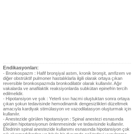
Endikasyonları:
- Bronkospazm : Hafif bronşiyal astım, kronik bronşit, amfizem ve
diğer obstrüktif pulmoner hastalıklarla ilgili olarak ortaya çıkan
reversible bronkospazmda bronkodilatör olarak kullanılır. Ağır
vakalarda ve anafilaktik reaksiyonlarda subkütan epinefrin tercih
edilmelidir.
- Hipotansiyon ve şok : Yeterli sıvı hacmi oluştuktan sonra ortaya
çıkan şokun tedavisinde hemodinamik dengesizlikleri düzeltmek
amacıyla kardiyak stimülasyon ve vazodilatasyon oluşturmak için
kullanılır.
- Anestezide görülen hipotansiyon : Spinal anestezi esnasında
görülen hipotansiyonun önlenmesinde ve tedavisinde kullanılır.
Efedrinin spinal anestezide kullanımı esnasında hipotansiyon çok