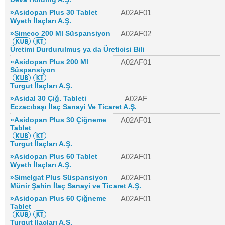
»Asidopan Plus 30 Tablet
A02AF01
Wyeth İlaçları A.Ş.
»Simeco 200 Ml Süspansiyon
A02AF02
Üretimi Durdurulmuş ya da Üreticisi Bili
»Asidopan Plus 200 Ml
A02AF01
Süspansiyon
Turgut İlaçları A.Ş.
»Asidal 30 Çiğ. Tableti
A02AF
Eczacıbaşı İlaç Sanayi Ve Ticaret A.Ş.
»Asidopan Plus 30 Çiğneme
A02AF01
Tablet
Turgut İlaçları A.Ş.
»Asidopan Plus 60 Tablet
A02AF01
Wyeth İlaçları A.Ş.
»Simelgat Plus Süspansiyon
A02AF01
Münir Şahin İlaç Sanayi ve Ticaret A.Ş.
»Asidopan Plus 60 Çiğneme
A02AF01
Tablet
Turgut İlaçları A.Ş.