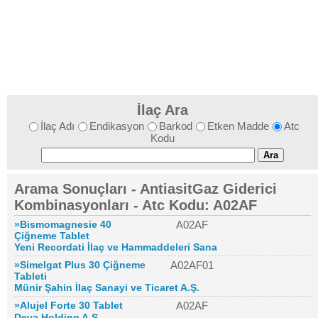
İlaç Ara
İlaç Adı
Endikasyon
Barkod
Etken Madde
Atc
Kodu
Arama Sonuçları - AntiasitGaz Giderici
Kombinasyonları - Atc Kodu: A02AF
»Bismomagnesie 40
A02AF
Çiğneme Tablet
Yeni Recordati İlaç ve Hammaddeleri Sana
»Simelgat Plus 30 Çiğneme
A02AF01
Tableti
Münir Şahin İlaç Sanayi ve Ticaret A.Ş.
»Alujel Forte 30 Tablet
A02AF
Deva Holding A.Ş.