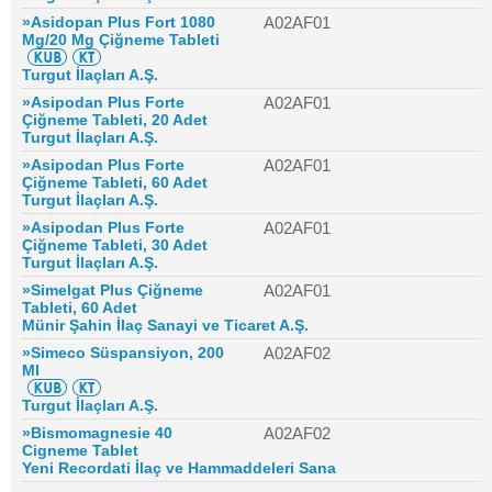
»Asidopan Plus Fort 1080
A02AF01
Mg/20 Mg Çiğneme Tableti
Turgut İlaçları A.Ş.
»Asipodan Plus Forte
A02AF01
Çiğneme Tableti, 20 Adet
Turgut İlaçları A.Ş.
»Asipodan Plus Forte
A02AF01
Çiğneme Tableti, 60 Adet
Turgut İlaçları A.Ş.
»Asipodan Plus Forte
A02AF01
Çiğneme Tableti, 30 Adet
Turgut İlaçları A.Ş.
»Simelgat Plus Çiğneme
A02AF01
Tableti, 60 Adet
Münir Şahin İlaç Sanayi ve Ticaret A.Ş.
»Simeco Süspansiyon, 200
A02AF02
Ml
Turgut İlaçları A.Ş.
»Bismomagnesie 40
A02AF02
Cigneme Tablet
Yeni Recordati İlaç ve Hammaddeleri Sana