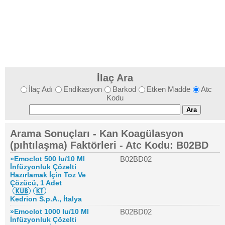
İlaç Ara
İlaç Adı
Endikasyon
Barkod
Etken Madde
Atc
Kodu
Arama Sonuçları - Kan Koagülasyon
(pıhtılaşma) Faktörleri - Atc Kodu: B02BD
»Emoclot 500 Iu/10 Ml
B02BD02
İnfüzyonluk Çözelti
Hazırlamak İçin Toz Ve
Çözücü, 1 Adet
Kedrion S.p.A., İtalya
»Emoclot 1000 Iu/10 Ml
B02BD02
İnfüzyonluk Çözelti