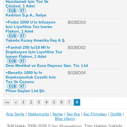
Hazırlamak İçin Toz Ve
Çözücü, 1 Adet
Kedrion S.p.A., İtalya
»Feiba 1000 U Iv Infuzyon
B02BD03
Icin Liyofilize Toz Iceren
Flakon, 1 Adet
Takeda Kuzey Amerika İlaç A.Ş.
»Fanhdi 250 Iu/10 Ml Iv
B02BD02
Enjeksiyon İçin Liyofilize Toz
İçeren Flakon, 1 Adet
Dem Medikal ve Ecza Deposu San. Tic. Ltd
»Benefix 1000 Iu Iv
B02BD04
Enjeksiyonluk Cozelti Icin
Toz Ve Cozucu
Pfizer İlaçları Ltd.Şti.
««
«
1
2
3
4
5
6
7
8
Ana Sayfa
|
Hakkımızda
|
İlaçlar
|
İlaç Ara
|
İlaç Firmaları
|
Gizlilik
|
Bize Ulaşın
Telif Hakkı 2008-2026 ©
Tüm Hakları Saklıdır.
İlaç Prospektüsü.