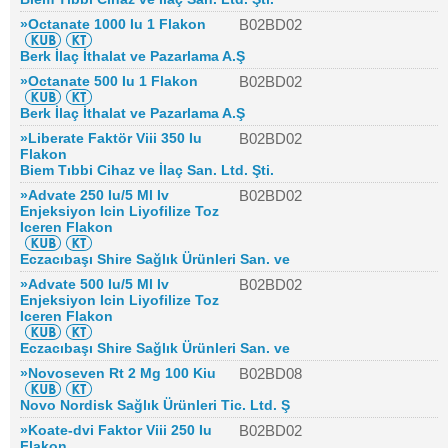
»Octanate 1000 Iu 1 Flakon
B02BD02
Berk İlaç İthalat ve Pazarlama A.Ş
»Octanate 500 Iu 1 Flakon
B02BD02
Berk İlaç İthalat ve Pazarlama A.Ş
»Liberate Faktör Viii 350 Iu
B02BD02
Flakon
Biem Tıbbi Cihaz ve İlaç San. Ltd. Şti.
»Advate 250 Iu/5 Ml Iv
B02BD02
Enjeksiyon Icin Liyofilize Toz
Iceren Flakon
Eczacıbaşı Shire Sağlık Ürünleri San. ve
»Advate 500 Iu/5 Ml Iv
B02BD02
Enjeksiyon Icin Liyofilize Toz
Iceren Flakon
Eczacıbaşı Shire Sağlık Ürünleri San. ve
»Novoseven Rt 2 Mg 100 Kiu
B02BD08
Novo Nordisk Sağlık Ürünleri Tic. Ltd. Ş
»Koate-dvi Faktor Viii 250 Iu
B02BD02
Flakon