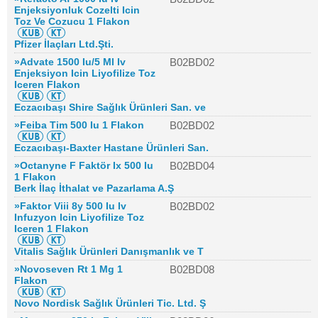
Enjeksiyonluk Cozelti Icin
Toz Ve Cozucu 1 Flakon
Pfizer İlaçları Ltd.Şti.
»Advate 1500 Iu/5 Ml Iv
B02BD02
Enjeksiyon Icin Liyofilize Toz
Iceren Flakon
Eczacıbaşı Shire Sağlık Ürünleri San. ve
»Feiba Tim 500 Iu 1 Flakon
B02BD02
Eczacıbaşı-Baxter Hastane Ürünleri San.
»Octanyne F Faktör Ix 500 Iu
B02BD04
1 Flakon
Berk İlaç İthalat ve Pazarlama A.Ş
»Faktor Viii 8y 500 Iu Iv
B02BD02
Infuzyon Icin Liyofilize Toz
Iceren 1 Flakon
Vitalis Sağlık Ürünleri Danışmanlık ve T
»Novoseven Rt 1 Mg 1
B02BD08
Flakon
Novo Nordisk Sağlık Ürünleri Tic. Ltd. Ş