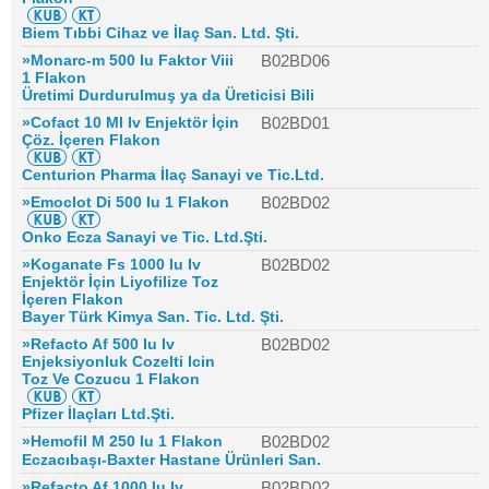
Biem Tıbbi Cihaz ve İlaç San. Ltd. Şti.
»Monarc-m 500 Iu Faktor Viii
B02BD06
1 Flakon
Üretimi Durdurulmuş ya da Üreticisi Bili
»Cofact 10 Ml Iv Enjektör İçin
B02BD01
Çöz. İçeren Flakon
Centurion Pharma İlaç Sanayi ve Tic.Ltd.
»Emoclot Di 500 Iu 1 Flakon
B02BD02
Onko Ecza Sanayi ve Tic. Ltd.Şti.
»Koganate Fs 1000 Iu Iv
B02BD02
Enjektör İçin Liyofilize Toz
İçeren Flakon
Bayer Türk Kimya San. Tic. Ltd. Şti.
»Refacto Af 500 Iu Iv
B02BD02
Enjeksiyonluk Cozelti Icin
Toz Ve Cozucu 1 Flakon
Pfizer İlaçları Ltd.Şti.
»Hemofil M 250 Iu 1 Flakon
B02BD02
Eczacıbaşı-Baxter Hastane Ürünleri San.
»Refacto Af 1000 Iu Iv
B02BD02