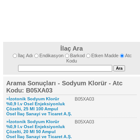
İlaç Ara
İlaç Adı
Endikasyon
Barkod
Etken Madde
Atc
Kodu
Arama Sonuçları - Sodyum Klorür - Atc
Kodu: B05XA03
»İzotonik Sodyum Klorür
B05XA03
%0,9 I.v Osel Enjeksiyonluk
Çözelti, 25 Ml 100 Ampul
Osel İlaç Sanayi ve Ticaret A.Ş.
»İzotonik Sodyum Klorür
B05XA03
%0,9 I.v Osel Enjeksiyonluk
Çözelti, 20 Ml 50 Ampul
Osel İlaç Sanayi ve Ticaret A.Ş.