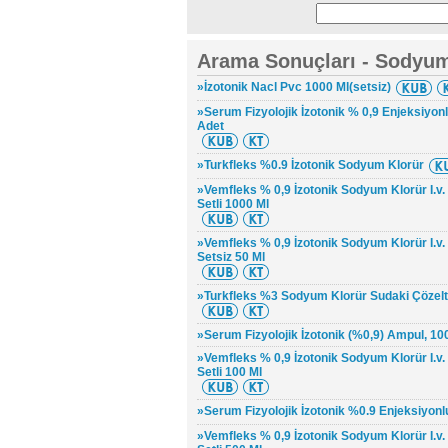
Arama Sonuçları - Sodyum
»İzotonik Nacl Pvc 1000 Ml(setsiz)
»Serum Fizyolojik İzotonik % 0,9 Enjeksiyonl
Adet
»Turkfleks %0.9 İzotonik Sodyum Klorür
»Vemfleks % 0,9 İzotonik Sodyum Klorür I.v. 
Setli 1000 Ml
»Vemfleks % 0,9 İzotonik Sodyum Klorür I.v. 
Setsiz 50 Ml
»Turkfleks %3 Sodyum Klorür Sudaki Çözelti
»Serum Fizyolojik İzotonik (%0,9) Ampul, 100
»Vemfleks % 0,9 İzotonik Sodyum Klorür I.v. 
Setli 100 Ml
»Serum Fizyolojik İzotonik %0.9 Enjeksiyonl
»Vemfleks % 0,9 İzotonik Sodyum Klorür I.v. 