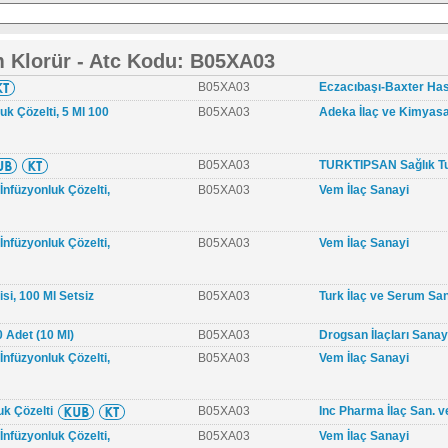
 Klorür - Atc Kodu: B05XA03
B05XA03
Eczacıbaşı-Baxter Has
uk Çözelti, 5 Ml 100
B05XA03
Adeka İlaç ve Kimyasa
B05XA03
TURKTIPSAN Sağlık Tur
İnfüzyonluk Çözelti,
B05XA03
Vem İlaç Sanayi
İnfüzyonluk Çözelti,
B05XA03
Vem İlaç Sanayi
si, 100 Ml Setsiz
B05XA03
Turk İlaç ve Serum Sa
 Adet (10 Ml)
B05XA03
Drogsan İlaçları Sanayi
İnfüzyonluk Çözelti,
B05XA03
Vem İlaç Sanayi
uk Çözelti
B05XA03
Inc Pharma İlaç San. ve
İnfüzyonluk Çözelti,
B05XA03
Vem İlaç Sanayi