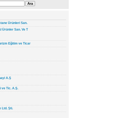
tane Ürünleri San.
l Ürünler San. Ve T
izm Eğitim ve Ticar
nayi A.Ş
 ve Tic. A.Ş.
 Ltd. Şti.