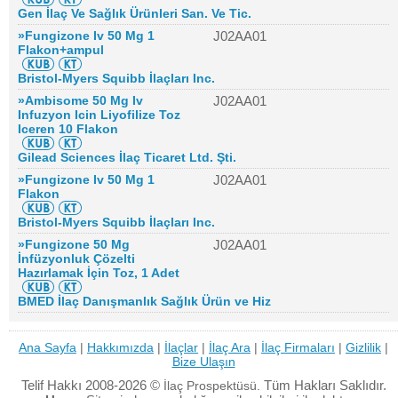
Gen İlaç Ve Sağlık Ürünleri San. Ve Tic.
»Fungizone Iv 50 Mg 1
J02AA01
Flakon+ampul
Bristol-Myers Squibb İlaçları Inc.
»Ambisome 50 Mg Iv
J02AA01
Infuzyon Icin Liyofilize Toz
Iceren 10 Flakon
Gilead Sciences İlaç Ticaret Ltd. Şti.
»Fungizone Iv 50 Mg 1
J02AA01
Flakon
Bristol-Myers Squibb İlaçları Inc.
»Fungizone 50 Mg
J02AA01
İnfüzyonluk Çözelti
Hazırlamak İçin Toz, 1 Adet
BMED İlaç Danışmanlık Sağlık Ürün ve Hiz
Ana Sayfa
|
Hakkımızda
|
İlaçlar
|
İlaç Ara
|
İlaç Firmaları
|
Gizlilik
|
Bize Ulaşın
Telif Hakkı 2008-2026 ©
Tüm Hakları Saklıdır.
İlaç Prospektüsü.