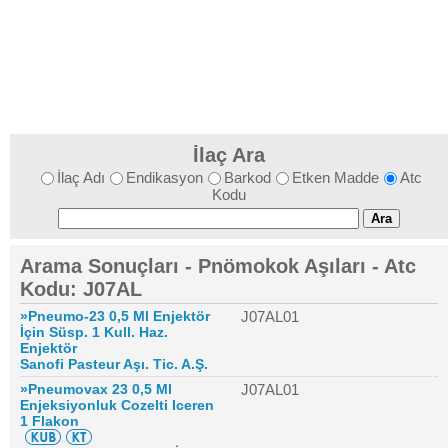
İlaç Ara
İlaç Adı
Endikasyon
Barkod
Etken Madde
Atc
Kodu
Arama Sonuçları - Pnömokok Aşıları - Atc
Kodu: J07AL
»Pneumo-23 0,5 Ml Enjektör
J07AL01
İçin Süsp. 1 Kull. Haz.
Enjektör
Sanofi Pasteur Aşı. Tic. A.Ş.
»Pneumovax 23 0,5 Ml
J07AL01
Enjeksiyonluk Cozelti Iceren
1 Flakon