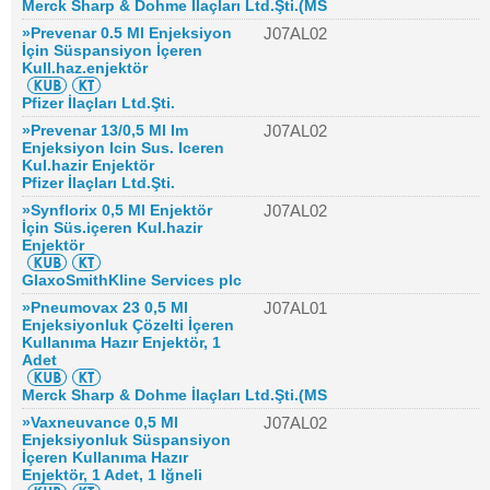
Merck Sharp & Dohme İlaçları Ltd.Şti.(MS
»Prevenar 0.5 Ml Enjeksiyon
J07AL02
İçin Süspansiyon İçeren
Kull.haz.enjektör
Pfizer İlaçları Ltd.Şti.
»Prevenar 13/0,5 Ml Im
J07AL02
Enjeksiyon Icin Sus. Iceren
Kul.hazir Enjektör
Pfizer İlaçları Ltd.Şti.
»Synflorix 0,5 Ml Enjektör
J07AL02
İçin Süs.içeren Kul.hazir
Enjektör
GlaxoSmithKline Services plc
»Pneumovax 23 0,5 Ml
J07AL01
Enjeksiyonluk Çözelti İçeren
Kullanıma Hazır Enjektör, 1
Adet
Merck Sharp & Dohme İlaçları Ltd.Şti.(MS
»Vaxneuvance 0,5 Ml
J07AL02
Enjeksiyonluk Süspansiyon
İçeren Kullanıma Hazır
Enjektör, 1 Adet, 1 Iğneli