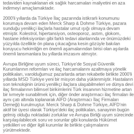
tedaviden kaynaklanan ek sağlık harcamaları maliyetini en aza
indirmeyi amaçlamaktadır.
2000'li yıllarda da Türkiye İlaç pazarında istikrarlı konumunu
korumaya devam eden Merck Sharp & Dohme Türkiye, pazara
sunduğu yenilikçi ilaçlarla hastalar umut ışığı olmaya devam
etmiştir. Kolestrol, hipertansiyon, osteoporoz, astım, glokom,
hastane infeksiyonları gibi farklı tedavi alanlarında ve önümüzdeki
yüzyılda özellikle ön plana çıkacağına kesin gözüyle bakılan
koruyucu hekimliğin en önemli aşamalarından birisi olan aşılarda
önemli lansmanlara bu yıllarda imzasını atmıştır.
Avrupa Birliğine uyum süreci, Türkiye'de Sosyal Güvenlik
Kurumlarının reformları ve ilaç harcamalarını azaltmaya yönelik
politikaları, varolduğumuz pazarlarda artan rekabetle birlikte 2000'li
yıllarda MSD Türkiye yeni bir misyon daha yüklenmiştir. Hastaların
son teknolojinin ürünü yenilikçi ilaçlara ulaşabilmeleri ve dünya devi
ilaç firmalarının bilimsel birikimlerini Türk insanının hizmetine artan
bir ivmeyle sunabilmek için, diğer önder araştırmacı ilaç firmaları ile
aynı çatı altında toplanarak AİFD (Araştırmacı İlaç Firmaları
Derneği) kurulmuştur. Merck Sharp & Dohme Türkiye, AİFD'nin
aktif bir üyesi olarak Türkiye'deki ilaç politikaları, sanayinin bugün
gelmiş olduğu noktadaki zorluklar ve Avrupa Birliği uyum sürecinde
karşılaşılabilecek soru ve sorunlar gibi konularda Hükümet
yetkilileri ve diğer ilgili kurumlar ile birlikte çalışmalarını
yürütmektedir.