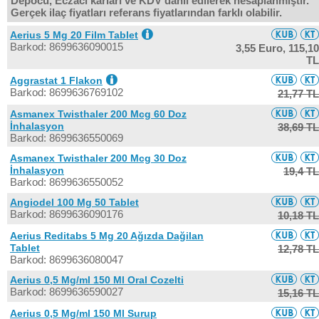
Depocu, Eczacı kârları ve KDV dahil edilerek hesaplanmıştır.
Gerçek ilaç fiyatları referans fiyatlarından farklı olabilir.
Aerius 5 Mg 20 Film Tablet
Barkod: 8699636090015
3,55 Euro,
115,10
TL
Aggrastat 1 Flakon
Barkod: 8699636769102
21,77 TL
Asmanex Twisthaler 200 Mcg 60 Doz
İnhalasyon
38,69 TL
Barkod: 8699636550069
Asmanex Twisthaler 200 Mcg 30 Doz
İnhalasyon
19,4 TL
Barkod: 8699636550052
Angiodel 100 Mg 50 Tablet
Barkod: 8699636090176
10,18 TL
Aerius Reditabs 5 Mg 20 Ağızda Dağilan
Tablet
12,78 TL
Barkod: 8699636080047
Aerius 0,5 Mg/ml 150 Ml Oral Cozelti
Barkod: 8699636590027
15,16 TL
Aerius 0,5 Mg/ml 150 Ml Surup