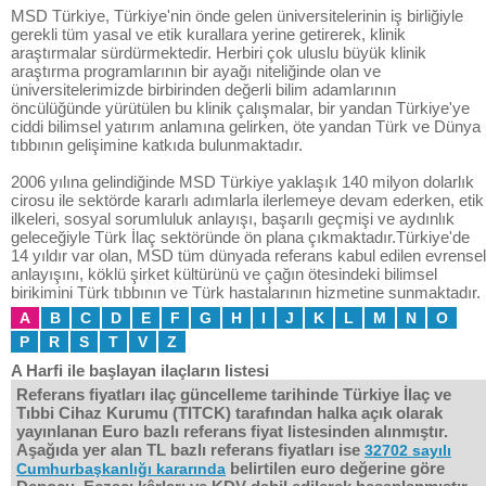
MSD Türkiye, Türkiye'nin önde gelen üniversitelerinin iş birliğiyle
gerekli tüm yasal ve etik kurallara yerine getirerek, klinik
araştırmalar sürdürmektedir. Herbiri çok uluslu büyük klinik
araştırma programlarının bir ayağı niteliğinde olan ve
üniversitelerimizde birbirinden değerli bilim adamlarının
öncülüğünde yürütülen bu klinik çalışmalar, bir yandan Türkiye'ye
ciddi bilimsel yatırım anlamına gelirken, öte yandan Türk ve Dünya
tıbbının gelişimine katkıda bulunmaktadır.
2006 yılına gelindiğinde MSD Türkiye yaklaşık 140 milyon dolarlık
cirosu ile sektörde kararlı adımlarla ilerlemeye devam ederken, etik
ilkeleri, sosyal sorumluluk anlayışı, başarılı geçmişi ve aydınlık
geleceğiyle Türk İlaç sektöründe ön plana çıkmaktadır.Türkiye'de
14 yıldır var olan, MSD tüm dünyada referans kabul edilen evrensel
anlayışını, köklü şirket kültürünü ve çağın ötesindeki bilimsel
birikimini Türk tıbbının ve Türk hastalarının hizmetine sunmaktadır.
A
B
C
D
E
F
G
H
I
J
K
L
M
N
O
P
R
S
T
V
Z
A Harfi ile başlayan ilaçların listesi
Referans fiyatları ilaç güncelleme tarihinde Türkiye İlaç ve
Tıbbi Cihaz Kurumu (TITCK) tarafından halka açık olarak
yayınlanan Euro bazlı referans fiyat listesinden alınmıştır.
Aşağıda yer alan TL bazlı referans fiyatları ise
32702 sayılı
belirtilen euro değerine göre
Cumhurbaşkanlığı kararında