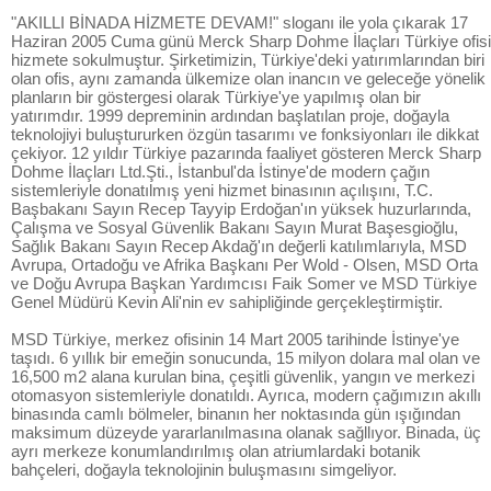
"AKILLI BİNADA HİZMETE DEVAM!" sloganı ile yola çıkarak 17
Haziran 2005 Cuma günü Merck Sharp Dohme İlaçları Türkiye ofisi
hizmete sokulmuştur. Şirketimizin, Türkiye'deki yatırımlarından biri
olan ofis, aynı zamanda ülkemize olan inancın ve geleceğe yönelik
planların bir göstergesi olarak Türkiye'ye yapılmış olan bir
yatırımdır. 1999 depreminin ardından başlatılan proje, doğayla
teknolojiyi buluştururken özgün tasarımı ve fonksiyonları ile dikkat
çekiyor. 12 yıldır Türkiye pazarında faaliyet gösteren Merck Sharp
Dohme İlaçları Ltd.Şti., İstanbul'da İstinye'de modern çağın
sistemleriyle donatılmış yeni hizmet binasının açılışını, T.C.
Başbakanı Sayın Recep Tayyip Erdoğan'ın yüksek huzurlarında,
Çalışma ve Sosyal Güvenlik Bakanı Sayın Murat Başesgioğlu,
Sağlık Bakanı Sayın Recep Akdağ'ın değerli katılımlarıyla, MSD
Avrupa, Ortadoğu ve Afrika Başkanı Per Wold - Olsen, MSD Orta
ve Doğu Avrupa Başkan Yardımcısı Faik Somer ve MSD Türkiye
Genel Müdürü Kevin Ali'nin ev sahipliğinde gerçekleştirmiştir.
MSD Türkiye, merkez ofisinin 14 Mart 2005 tarihinde İstinye'ye
taşıdı. 6 yıllık bir emeğin sonucunda, 15 milyon dolara mal olan ve
16,500 m2 alana kurulan bina, çeşitli güvenlik, yangın ve merkezi
otomasyon sistemleriyle donatıldı. Ayrıca, modern çağımızın akıllı
binasında camlı bölmeler, binanın her noktasında gün ışığından
maksimum düzeyde yararlanılmasına olanak sağllıyor. Binada, üç
ayrı merkeze konumlandırılmış olan atriumlardaki botanik
bahçeleri, doğayla teknolojinin buluşmasını simgeliyor.