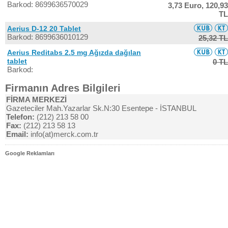
Barkod: 8699636570029
3,73 Euro,
120,93
TL
Aerius D-12 20 Tablet
Barkod: 8699636010129
25,32 TL
Aerius Reditabs 2.5 mg Ağızda dağılan
tablet
0 TL
Barkod:
Firmanın Adres Bilgileri
FİRMA MERKEZİ
Gazeteciler Mah.Yazarlar Sk.N:30 Esentepe - İSTANBUL
Telefon:
(212) 213 58 00
Fax:
(212) 213 58 13
Email:
info(at)merck.com.tr
Google Reklamları