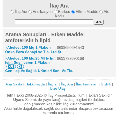
İlaç Ara
İlaç Adı
Endikasyon
Barkod
Etken Madde
Atc
Kodu
Arama Sonuçları - Etken Madde:
amfoterisin b lipid
»Abelcet 100 Mg 1 Flakon
8699650691540
Onko Ecza Sanayi ve Tic. Ltd.Şti.
»Abelcet 100 Mg/20 Ml Iv Inf.
8699783690168
Icin. Sus. Iceren 1 Flakon
Gen İlaç Ve Sağlık Ürünleri San. Ve Tic.
Ana Sayfa
|
Hakkımızda
|
İlaçlar
|
İlaç Ara
|
İlaç Firmaları
|
Gizlilik
|
Bize Ulaşın
Telif Hakkı 2008-2026 ©
Tüm Hakları Saklıdır.
İlaç Prospektüsü.
Uyarı:
Sitemizde yayınladığımız ilaç bilgileri ile doktora
danışmadan kesinlikle ilaç kullanmayınız!
Aksi halde doğabilecek sağlık sorunlarından ilacprospektusu.com
sorumlu tutulamaz.