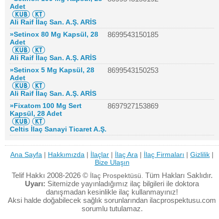
Adet
Ali Raif İlaç San. A.Ş. ARİS
»Setinox 80 Mg Kapsül, 28
8699543150185
Adet
Ali Raif İlaç San. A.Ş. ARİS
»Setinox 5 Mg Kapsül, 28
8699543150253
Adet
Ali Raif İlaç San. A.Ş. ARİS
»Fixatom 100 Mg Sert
8697927153869
Kapsül, 28 Adet
Celtis İlaç Sanayi Ticaret A.Ş.
Ana Sayfa
|
Hakkımızda
|
İlaçlar
|
İlaç Ara
|
İlaç Firmaları
|
Gizlilik
|
Bize Ulaşın
Telif Hakkı 2008-2026 ©
Tüm Hakları Saklıdır.
İlaç Prospektüsü.
Uyarı:
Sitemizde yayınladığımız ilaç bilgileri ile doktora
danışmadan kesinlikle ilaç kullanmayınız!
Aksi halde doğabilecek sağlık sorunlarından ilacprospektusu.com
sorumlu tutulamaz.