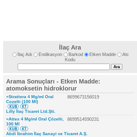
İlaç Ara
İlaç Adı
Endikasyon
Barkod
Etken Madde
Atc
Kodu
Arama Sonuçları - Etken Madde:
atomoksetin hidroklorur
»Strattera 4 Mg/ml Oral
8699673156019
Cozelti (100 Ml)
Lilly İlaç Ticaret Ltd.Şti.
»Attex 4 Mg/ml Oral Çözelti,
8699514590231
100 Ml
Abdi İbrahim İlaç Sanayi ve Ticaret A.Ş.