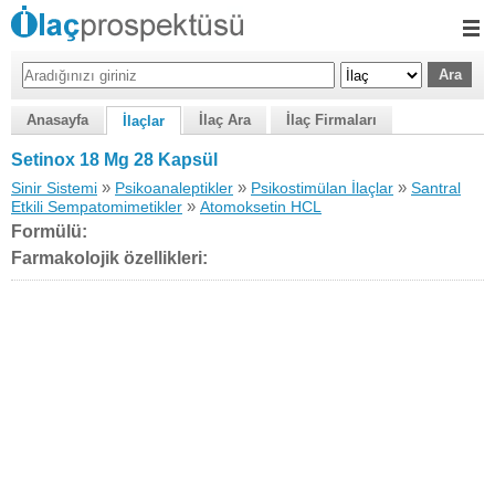
Anasayfa
İlaç Ara
İlaç Firmaları
İlaçlar
Setinox 18 Mg 28 Kapsül
»
»
»
Sinir Sistemi
Psikoanaleptikler
Psikostimülan İlaçlar
Santral
»
Etkili Sempatomimetikler
Atomoksetin HCL
Formülü:
Farmakolojik özellikleri: