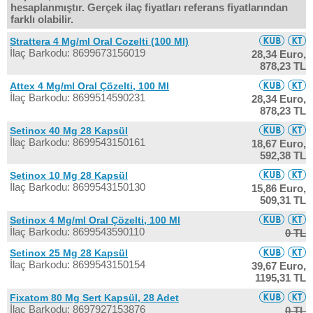
hesaplanmıştır. Gerçek ilaç fiyatları referans fiyatlarından
farklı olabilir.
Strattera 4 Mg/ml Oral Cozelti (100 Ml)
İlaç Barkodu: 8699673156019
28,34 Euro,
878,23 TL
Attex 4 Mg/ml Oral Çözelti, 100 Ml
İlaç Barkodu: 8699514590231
28,34 Euro,
878,23 TL
Setinox 40 Mg 28 Kapsül
İlaç Barkodu: 8699543150161
18,67 Euro,
592,38 TL
Setinox 10 Mg 28 Kapsül
İlaç Barkodu: 8699543150130
15,86 Euro,
509,31 TL
Setinox 4 Mg/ml Oral Çözelti, 100 Ml
İlaç Barkodu: 8699543590110
0 TL
Setinox 25 Mg 28 Kapsül
İlaç Barkodu: 8699543150154
39,67 Euro,
1195,31 TL
Fixatom 80 Mg Sert Kapsül, 28 Adet
İlaç Barkodu: 8697927153876
0 TL