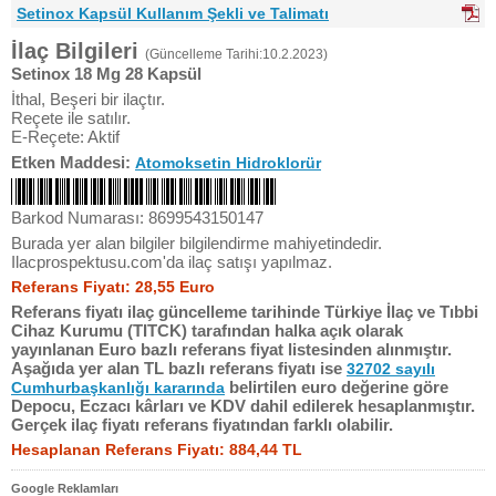
Setinox Kapsül Kullanım Şekli ve Talimatı
İlaç Bilgileri
(Güncelleme Tarihi:10.2.2023)
Setinox 18 Mg 28 Kapsül
İthal, Beşeri bir ilaçtır.
Reçete ile satılır.
E-Reçete: Aktif
Etken Maddesi:
Atomoksetin Hidroklorür
Barkod Numarası: 8699543150147
Burada yer alan bilgiler bilgilendirme mahiyetindedir.
Ilacprospektusu.com'da ilaç satışı yapılmaz.
Referans Fiyatı: 28,55 Euro
Referans fiyatı ilaç güncelleme tarihinde Türkiye İlaç ve Tıbbi
Cihaz Kurumu (TITCK) tarafından halka açık olarak
yayınlanan Euro bazlı referans fiyat listesinden alınmıştır.
Aşağıda yer alan TL bazlı referans fiyatı ise
32702 sayılı
belirtilen euro değerine göre
Cumhurbaşkanlığı kararında
Depocu, Eczacı kârları ve KDV dahil edilerek hesaplanmıştır.
Gerçek ilaç fiyatı referans fiyatından farklı olabilir.
Hesaplanan Referans Fiyatı: 884,44 TL
Google Reklamları