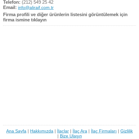
Telefon:
(212) 549 25 42
Email:
info@aliraif.com.tr
Firma profili ve diğer ürünlerin listesini görüntülemek için
firma ismine tıklayın
Ana Sayfa
|
Hakkımızda
|
İlaçlar
|
İlaç Ara
|
İlaç Firmaları
|
Gizlilik
|
Bize Ulaşın