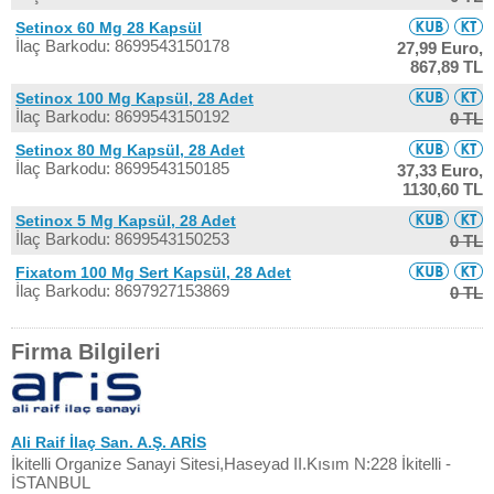
Setinox 60 Mg 28 Kapsül
İlaç Barkodu: 8699543150178
27,99 Euro,
867,89 TL
Setinox 100 Mg Kapsül, 28 Adet
İlaç Barkodu: 8699543150192
0 TL
Setinox 80 Mg Kapsül, 28 Adet
İlaç Barkodu: 8699543150185
37,33 Euro,
1130,60 TL
Setinox 5 Mg Kapsül, 28 Adet
İlaç Barkodu: 8699543150253
0 TL
Fixatom 100 Mg Sert Kapsül, 28 Adet
İlaç Barkodu: 8697927153869
0 TL
Firma Bilgileri
Ali Raif İlaç San. A.Ş. ARİS
İkitelli Organize Sanayi Sitesi,Haseyad II.Kısım N:228 İkitelli -
İSTANBUL