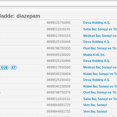
Madde: diazepam
8699525750495
Deva Holding A.Ş.
8699511010145
Saba İlaç Sanayi ve Ti
8699617650153
Medsan İlaç Sanayi ve T
8699525150448
Deva Holding A.Ş.
8699788750355
Osel İlaç Sanayi ve Tic
8699585150020
Mulda Koll. Şti.
8699525150486
Deva Holding A.Ş.
8699617650160
Medsan İlaç Sanayi ve T
8699540150409
Nobel İlaç Sanayi ve Ti
8699525150462
Deva Holding A.Ş.
8699540150508
Nobel İlaç Sanayi ve Ti
8699788750379
Osel İlaç Sanayi ve Tic
8699511010152
Saba İlaç Sanayi ve Ti
8699844651725
Vem İlaç Sanayi
8699844651732
Vem İlaç Sanayi